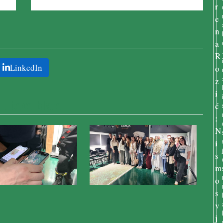
LinkedIn
 Hutovo blato