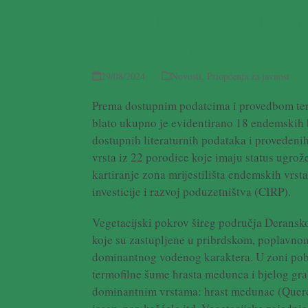
U Parku prirode Hutovo 
status ugroženosti
29/08/2024
Novosti
,
Priopćenja za javnost
Prema dostupnim podatcima i provedbom tere
blato ukupno je evidentirano 18 endemskih b
dostupnih literaturnih podataka i provedenih
vrsta iz 22 porodice koje imaju status ugrože
kartiranje zona mrijestilišta endemskih vrst
investicije i razvoj poduzetništva (CIRP).
Vegetacijski pokrov šireg područja Deransko
koje su zastupljene u pribrdskom, poplavn
dominantnog vodenog karaktera. U zoni pobr
termofilne šume hrasta medunca i bjelog gra
dominantnim vrstama: hrast medunac (Quercus