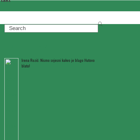
Search
Posljednje novosti
Irena Rozić: Nismo svjesni kakvo je blago Hutovo
blato!