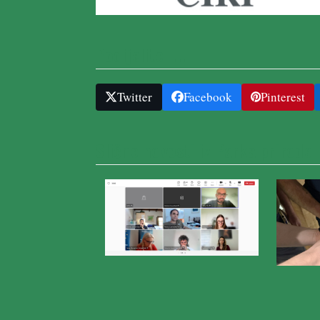
Podijelite ....
Twitter
Facebook
Pinterest
Slične novosti iz Parka prirode