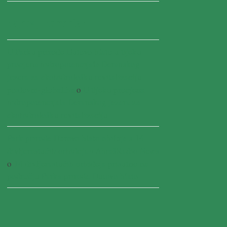
Najnoviji komentari
U Parku prirode Hutovo blato u tijeku
procjena hidropotencijala Deranskog
jezera za ekohidrološku revitalizaciju -
poslovni-global.ba
o
U tijeku procjena
hidropotencijala Deranskog jezera za
ekohidrološku revitalizaciju
Park prirode Hutovo blato obiluje s 14
divljerastućih orhideja • AbrašRadio News
o
14 divljerastućih orhideja prisutno na
području Parka prirode Hutovo blato