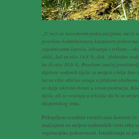
„U vezi sa navedenim pokazateljima, može s
površine kombiniranog karaktera pokrovnosti
zajednicama lopoča, lokvanja i trskom – oko
oblić, šaš sa oko 14,8 %, dok slobodne vod
ha ili oko 30,6 %.
Poseban značaj predstavlja
dijelove vodenih tijela za mrijest i bilje kao 
larva ribe obično ostaje u plitkom obalnom d
se dalje aktivno hrani u istom području. Ka
tijela, ali se vraćaju u tršćake da bi se mrijes
ekspertskog tima.
Prikupljeni rezultati istraživanja koristiti 
značajnim za mrijest endemskih vrsta riba s
vegetacijske pokrovnosti. Istraživanja se pro