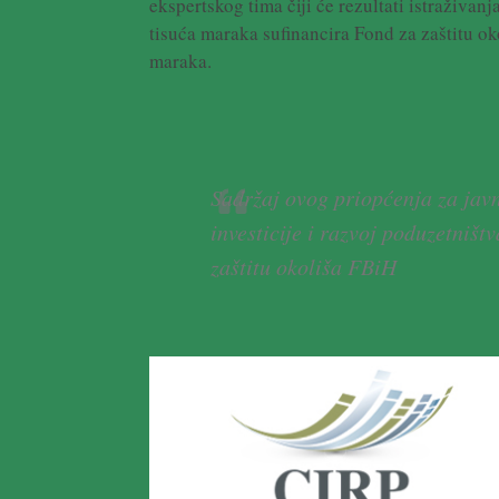
ekspertskog tima čiji će rezultati istraživan
tisuća maraka sufinancira Fond za zaštitu ok
maraka.
Sadržaj ovog priopćenja za javn
investicije i razvoj poduzetniš
zaštitu okoliša FBiH