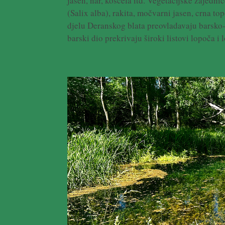
jasen, nar, košćela itd. Vegetacijske zajedni
(Salix alba), rakita, močvarni jasen, crna t
djelu Deranskog blata preovladavaju barsko-
barski dio prekrivaju široki listovi lopoča i 