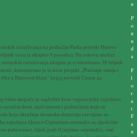
u
blato 38 biljnih vrsta imaju
P
o
n
u
nskih istraživanja na području Parka prirode Hutovo
d
iljnih vrsta iz ukupno 9 porodica. Na osnovu analize
a
 terenskih istraživanja ukupno je evidentirano 38 biljnih
nosti, konstatirano je to kroz projekt „Praćenje stanja i
F
a riba u Hutovom blatu“ kojeg provodi Centar za
l
o
r
g blata moguće je sagledati kroz vegetacijske zajednice
a
om ravničarskom, močvarnom i područjima koja su
i
đa koja okružuju deransku depresiju razvijene su
F
ba zajednica Querco Crpinetum orientalis sa sljedećim
a
 pubescens), bijeli grab (Carpinus orjentalis), crni
u