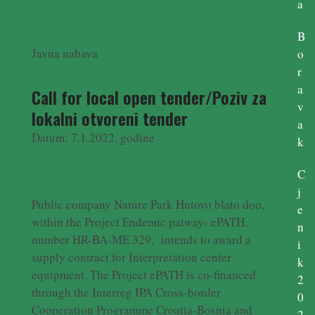
a
B
Javna nabava
o
r
a
Call for local open tender/Poziv za
v
lokalni otvoreni tender
a
Datum: 7.1.2022. godine
k
C
j
Public company Nature Park Hutovo blato doo,
e
within the Project Endemic patway- ePATH,
n
number HR-BA-ME 329, intends to award a
i
supply contract for Interpretation center
k
equipment. The Project ePATH is co-financed
2
through the Interreg IPA Cross-border
0
Cooperation Programme Croatia-Bosnia and
2