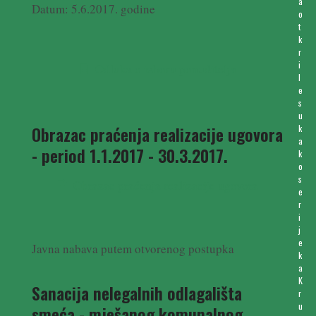
a
Datum: 5.6.2017. godine
o
t
k
r
i
Odluka o izboru ponuditelja
l
e
s
u
Obrazac praćenja realizacije ugovora
k
a
- period 1.1.2017 - 30.3.2017.
k
o
s
Obrazac praćenja realizacije ugovora
e
r
i
j
e
Javna nabava putem otvorenog postupka
k
a
K
Sanacija nelegalnih odlagališta
r
u
smeća - mješanog komunalnog