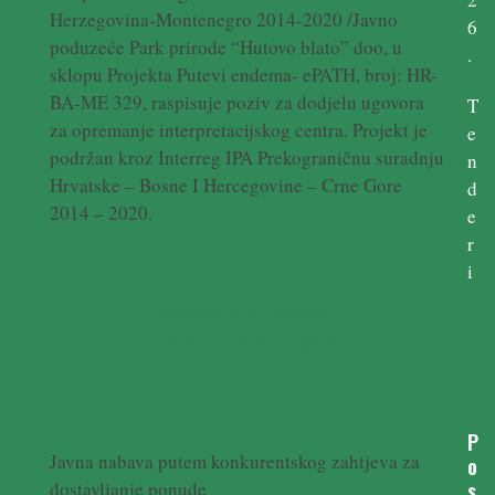
Herzegovina-Montenegro 2014-2020 /Javno
6
poduzeće Park prirode “Hutovo blato” doo, u
.
sklopu Projekta Putevi endema- ePATH, broj: HR-
BA-ME 329, raspisuje poziv za dodjelu ugovora
T
za opremanje interpretacijskog centra. Projekt je
e
podržan kroz Interreg IPA Prekograničnu suradnju
n
Hrvatske – Bosne I Hercegovine – Crne Gore
d
2014 – 2020.
e
r
i
Preuzmite dokumentaciju
Odluka o dodjeli ugovora
P
Javna nabava putem konkurentskog zahtjeva za
o
dostavljanje ponude
s