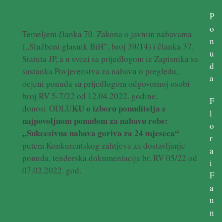
P
o
Temeljem članka 70. Zakona o javnim nabavama
n
(,,Službeni glasnik BiH”, broj 39/14) i članka 37.
u
Statuta JP, a u svezi sa prijedlogom iz Zapisnika sa
d
sastanka Povjerenstva za nabavu o pregledu,
a
ocjeni ponuda sa prijedlogom odgovornoj osobi
broj RV 5-7/22 od 12.04.2022. godine,
F
KU o izboru ponuditelja s
donosi ODLU
l
najpovoljnom ponudom za nabavu robe:
o
„Sukcesivna nabava goriva za 24 mjeseca“
r
putem Konkurentskog zahtjeva za dostavljanje
a
ponuda, tenderska dokumentacija br. RV 05/22 od
i
07.02.2022. god.
F
a
u
n
Odluka o dodjeli ugovora