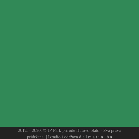
2012. - 2020. © JP Park prirode Hutovo blato - Sva prava
pridržana. | Izradio i održava
d a l m a t i n . b a