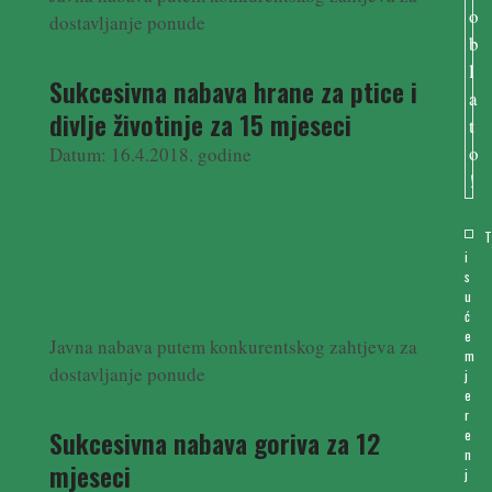
dostavljanje ponude
Sukcesivna nabava hrane za ptice i
divlje životinje za 15 mjeseci
Datum: 16.4.2018. godine
Odluka o izboru ponuditelja
i
s
u
ć
e
Javna nabava putem konkurentskog zahtjeva za
m
dostavljanje ponude
j
e
r
Sukcesivna nabava goriva za 12
e
n
mjeseci
j