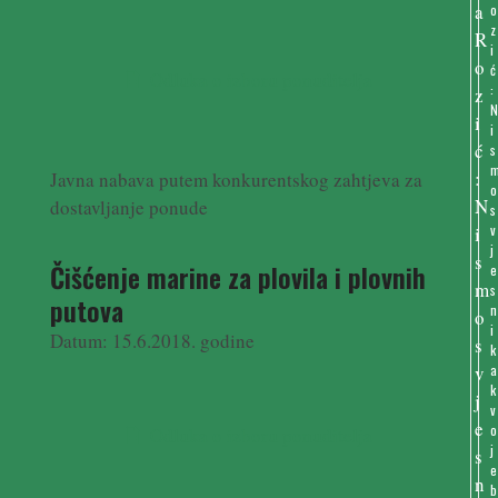
o
z
i
ć
Odluka o izboru ponuditelja
:
i
s
Javna nabava putem konkurentskog zahtjeva za
o
dostavljanje ponude
s
v
j
Čišćenje marine za plovila i plovnih
e
s
putova
n
i
Datum: 15.6.2018. godine
k
a
k
v
o
Odluka o izboru ponuditelja
j
e
b