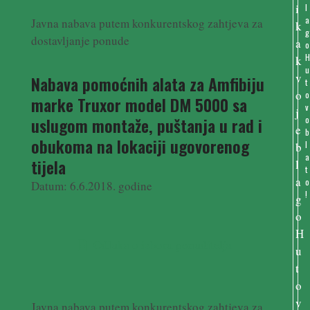
l
a
Javna nabava putem konkurentskog zahtjeva za
g
dostavljanje ponude
o
u
Nabava pomoćnih alata za Amfibiju
t
o
marke Truxor model DM 5000 sa
v
uslugom montaže, puštanja u rad i
o
b
obukoma na lokaciji ugovorenog
l
a
tijela
t
o
Datum: 6.6.2018. godine
!
Odluka o izboru ponuditelja
Javna nabava putem konkurentskog zahtjeva za