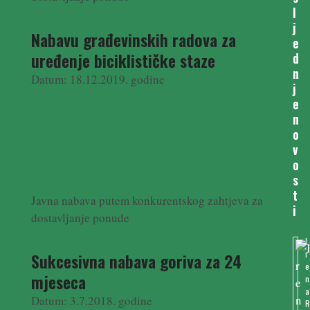
l
j
Nabavu građevinskih radova za
e
uređenje biciklističke staze
d
n
Datum: 18.12.2019. godine
j
e
n
o
Odluka o izboru ponuditelja
v
o
s
t
Javna nabava putem konkurentskog zahtjeva za
i
dostavljanje ponude
I
r
Sukcesivna nabava goriva za 24
e
mjeseca
n
a
Datum: 3.7.2018. godine