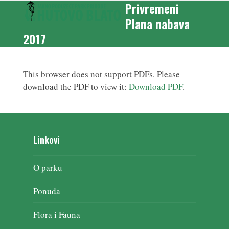
Privremeni
Skip
Open
Close
to
Plana nabava
mobile
mobile
content
2017
menu
menu
This browser does not support PDFs. Please
download the PDF to view it:
Download PDF
.
Linkovi
O parku
Ponuda
Flora i Fauna