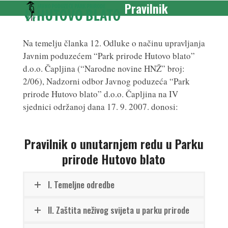
Pravilnik
Skip
Open
Close
to
mobile
mobile
content
menu
menu
Na temelju članka 12. Odluke o načinu upravljanja
Javnim poduzećem “Park prirode Hutovo blato”
d.o.o. Čapljina (“Narodne novine HNŽ” broj:
2/06), Nadzor­ni odbor Javnog poduzeća “Park
prirode Hutovo blato” d.o.o. Čapljina na IV
sjednici održanoj dana 17. 9. 2007. donosi:
Pravilnik o unutarnjem redu u Parku
prirode Hutovo blato
I. Temeljne odredbe
II. Zaštita neživog svijeta u parku prirode