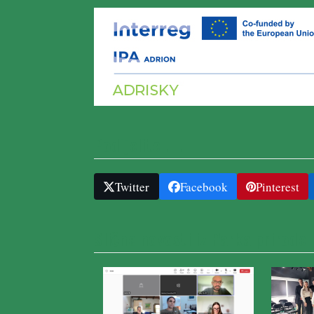
Podijelite ....
Twitter
Facebook
Pinterest
Slične novosti iz Parka prirode