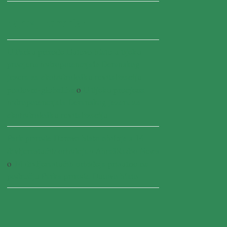
Najnoviji komentari
U Parku prirode Hutovo blato u tijeku
procjena hidropotencijala Deranskog
jezera za ekohidrološku revitalizaciju -
poslovni-global.ba
o
U tijeku procjena
hidropotencijala Deranskog jezera za
ekohidrološku revitalizaciju
Park prirode Hutovo blato obiluje s 14
divljerastućih orhideja • AbrašRadio News
o
14 divljerastućih orhideja prisutno na
području Parka prirode Hutovo blato