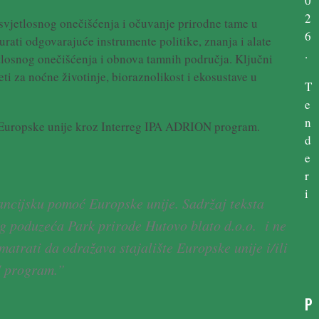
0
2
svjetlosnog onečišćenja i očuvanje prirodne tame u
6
gurati odgovarajuće instrumente politike, znanja i alate
.
tlosnog onečišćenja i obnova tamnih područja. Ključni
jeti za noćne životinje, bioraznolikost i ekosustave u
T
e
n
 Europske unije kroz Interreg IPA ADRION program.
d
e
r
i
nancijsku pomoć Europske unije. Sadržaj teksta
og poduzeća Park prirode Hutovo blato d.o.o. i ne
matrati da odražava stajalište Europske unije i/ili
N program.”
P