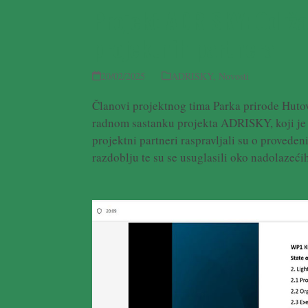
Projekt ADRISKY: Održa
projektnih partnera
20/02/2025
ADRISKY
,
Novosti
Članovi projektnog tima Parka prirode Hutov
radnom sastanku projekta ADRISKY, koji je
projektni partneri raspravljali su o proved
razdoblju te su se usuglasili oko nadolazeći