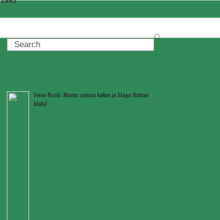
Search
Posljednje novosti
Irena Rozić: Nismo svjesni kakvo je blago Hutovo
blato!