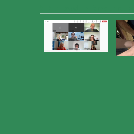
Slične novosti iz Parka prirode