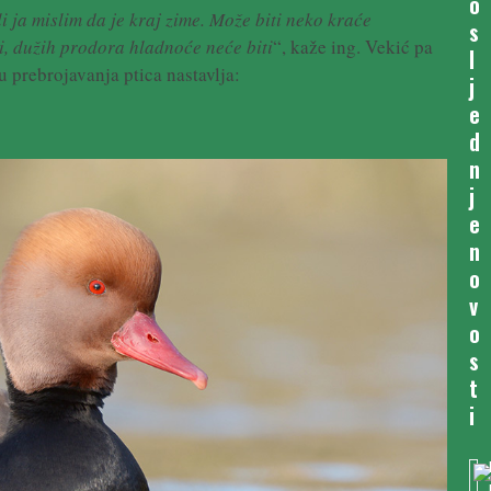
o
 ja mislim da je kraj zime. Može biti neko kraće
s
ći, dužih prodora hladnoće neće biti
“, kaže ing. Vekić pa
l
 prebrojavanja ptica nastavlja:
j
e
d
n
j
e
n
o
v
o
s
t
i