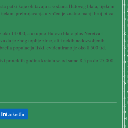
rsta patki koje obitavaju u vodama Hutovog blata, tijekom
ijekom prebrojavanja utvrđen je znatno manji broj ptica
e oko 14.000, a ukupno Hutovo blato plus Neretva i
va da je zbog toplije zime, ali i nekih nedozvoljenih
acila populacija liski, evidentirano je oko 8.500 itd.
tvi proteklih godina kretala se od samo 8,5 pa do 27.000
LinkedIn