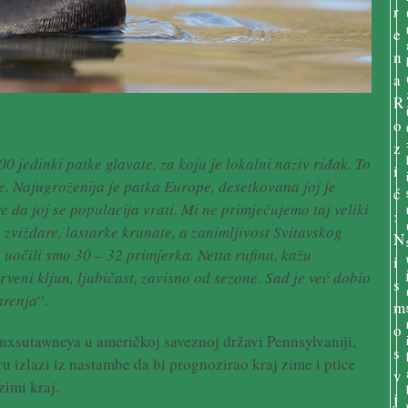
 jedinki patke glavate, za koju je lokalni naziv riđak. To
re. Najugroženija je patka Europe, desetkovana joj je
e da joj se populacija vrati. Mi ne primjećujemo taj veliki
 zviždare, lastarke krunate, a zanimljivost Svitavskog
, uočili smo 30 – 32 primjerka. Netta rufina, kažu
veni kljun, ljubičast, zavisno od sezone. Sad je već dobio
arenja
“.
nxsutawneya u američkoj saveznoj državi Pennsylvaniji,
 izlazi iz nastambe da bi prognozirao kraj zime i ptice
zimi kraj.