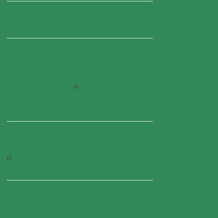
Najnoviji komentari
U Parku prirode Hutovo blato u tijeku
procjena hidropotencijala Deranskog
jezera za ekohidrološku revitalizaciju -
poslovni-global.ba
o
U tijeku procjena
hidropotencijala Deranskog jezera za
ekohidrološku revitalizaciju
Park prirode Hutovo blato obiluje s 14
divljerastućih orhideja • AbrašRadio News
o
14 divljerastućih orhideja prisutno na
području Parka prirode Hutovo blato