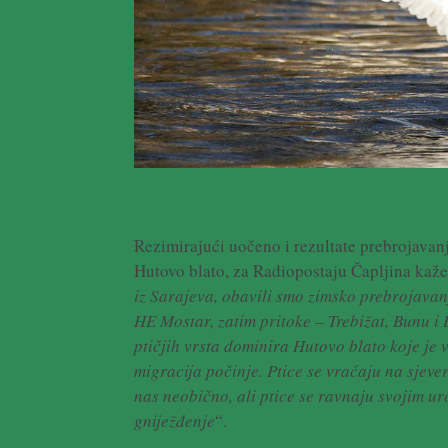
Rezimirajući uočeno i rezultate prebrojavanj
Hutovo blato, za Radiopostaju Čapljina kaže
iz Sarajeva, obavili smo zimsko prebrojavanj
HE Mostar, zatim pritoke – Trebižat, Bunu i 
ptičjih vrsta dominira Hutovo blato koje je 
migracija počinje. Ptice se vraćaju na sjeve
nas neobično, ali ptice se ravnaju svojim ur
gniježđenje
“.