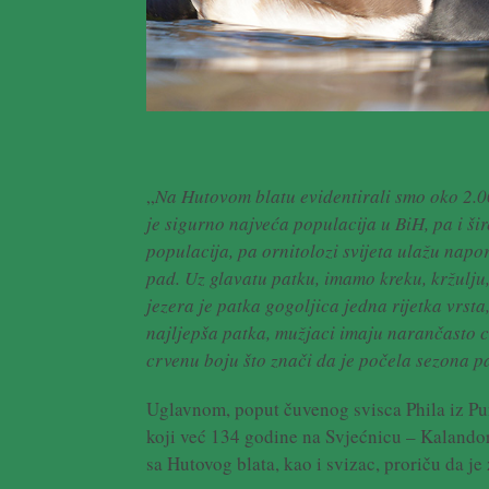
„
Na Hutovom blatu evidentirali smo oko 2.000
je sigurno najveća populacija u BiH, pa i ši
populacija, pa ornitolozi svijeta ulažu napor
pad. Uz glavatu patku, imamo kreku, kržulju,
jezera je patka gogoljica jedna rijetka vrsta
najljepša patka, mužjaci imaju narančasto cr
crvenu boju što znači da je počela sezona p
Uglavnom, poput čuvenog svisca Phila iz Pu
koji već 134 godine na Svjećnicu – Kalandoru
sa Hutovog blata, kao i svizac, proriču da je 