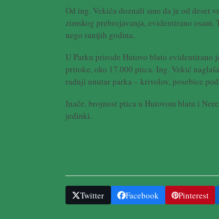
Od ing. Vekića doznali smo da je od deset v
zimskog prebrojavanja, evidentirano osam. T
nego ranijih godina.
U Parku prirode Hutovo blato evidentirano j
pritoke, oko 17.000 ptica. Ing. Vekić naglaša
radnji unutar parka – krivolov, posebice podb
Inače, brojnost ptica u Hutovom blatu i Nere
jedinki.
Podijelite ....
Twitter
Facebook
Pinterest