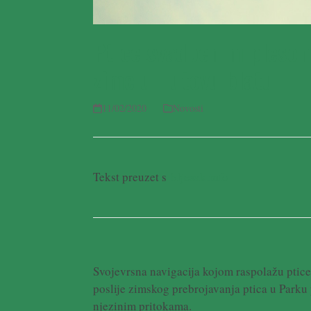
Ptice svadbenim plesom 
zime u Hutovu blatu
11/02/2020
Novosti
Tekst preuzet s
bljesak.info
Svojevrsna navigacija kojom raspolažu ptice,
poslije zimskog prebrojavanja ptica u Parku
njezinim pritokama.