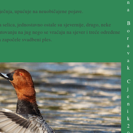
n
a
iječnja, upućuje na neuobičajene pojave.
B
 selica, jednostavno ostale su sjevernije, drugo, neke
o
tovanju na jug nego se vraćaju na sjever i treće određene
r
a započele svadbeni ples.
a
v
a
k
C
j
e
n
i
k
2