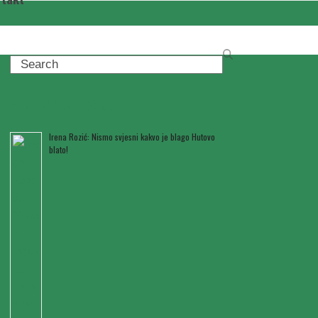
Search
Posljednje novosti
Irena Rozić: Nismo svjesni kakvo je blago Hutovo
blato!