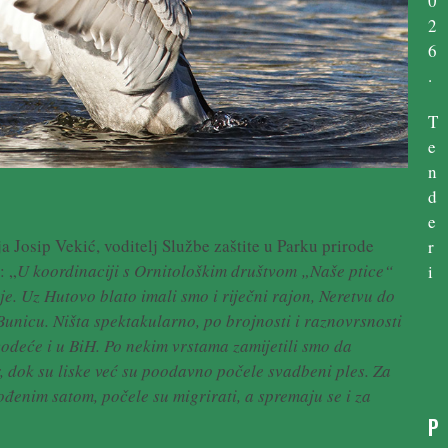
0
2
6
.
T
e
n
d
e
a Josip Vekić, voditelj Službe zaštite u Parku prirode
r
: „
U koordinaciji s Ornitološkim društvom „Naše ptice“
i
e. Uz Hutovo blato imali smo i riječni rajon, Neretvu do
Bunicu. Ništa spektakularno, po brojnosti i raznovrsnosti
vodeće i u BiH. Po nekim vrstama zamijetili smo da
r, dok su liske već su poodavno počele svadbeni ples. Za
ođenim satom, počele su migrirati, a spremaju se i za
P