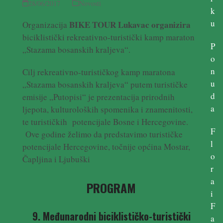
28/06/2017
Novosti
k
u
BIKE TOUR Lukavac organizira
Organizacija
biciklistički rekreativno-turistički kamp maraton
P
„Stazama bosanskih kraljeva“.
o
n
Cilj rekreativno-turističkog kamp maratona
u
„Stazama bosanskih kraljeva“ putem turističke
d
emisije „Putopisi“ je prezentacija prirodnih
a
ljepota, kulturoloških spomenika i znamenitosti,
te turističkih potencijale Bosne i Hercegovine.
F
Ove godine želimo da predstavimo turističke
l
potencijale Hercegovine, točnije općina Mostar,
o
Čapljina i Ljubuški
r
a
PROGRAM
i
F
9. Međunarodni biciklističko-turistički
a