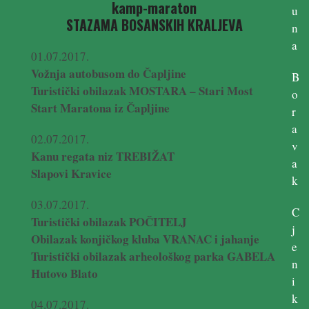
kamp-maraton
u
STAZAMA BOSANSKIH KRALJEVA
n
a
01.07.2017.
Vožnja autobusom do Čapljine
B
Turistički obilazak MOSTARA – Stari Most
o
Start Maratona iz Čapljine
r
a
02.07.2017.
v
Kanu regata niz TREBIŽAT
a
Slapovi Kravice
k
03.07.2017.
C
Turistički obilazak POČITELJ
j
Obilazak konjičkog kluba VRANAC i jahanje
e
Turistički obilazak arheološkog parka GABELA
n
Hutovo Blato
i
k
04.07.2017.