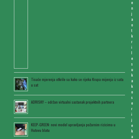
e
n
j
a
o
t
k
r
i
l
e
s
u
k
Tisuće mjerenja otkrile su kako se rijeka Krupa mijenja iz sata
a
u sat
k
o
s
ADRISKY – održan virtualni sastanak projektnih partnera
e
r
i
j
KEEP‑GREEN: novi model upravljanja požarnim rizicima u
e
Hutovu blatu
k
a