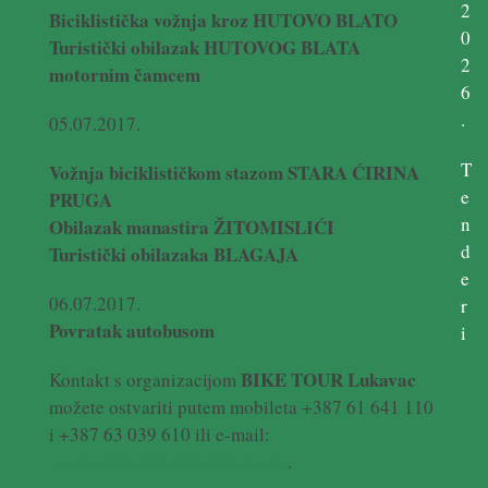
2
Biciklistička vožnja kroz HUTOVO BLATO
0
Turistički obilazak HUTOVOG BLATA
2
motornim čamcem
6
.
05.07.2017.
T
Vožnja biciklističkom stazom STARA ĆIRINA
e
PRUGA
n
Obilazak manastira ŽITOMISLIĆI
d
Turistički obilazaka BLAGAJA
e
06.07.2017.
r
Povratak autobusom
i
BIKE TOUR Lukavac
Kontakt s organizacijom
možete ostvariti putem mobileta +387 61 641 110
i +387 63 039 610 ili e-mail:
biketourlukavac@hotmail.com
.