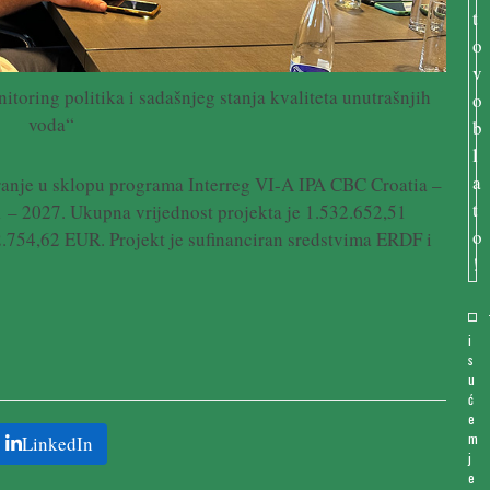
toring politika i sadašnjeg stanja kvaliteta unutrašnjih
voda“
ranje u sklopu programa Interreg VI-A IPA CBC Croatia –
– 2027. Ukupna vrijednost projekta je 1.532.652,51
.754,62 EUR. Projekt je sufinanciran sredstvima ERDF i
i
s
u
ć
e
m
LinkedIn
j
e