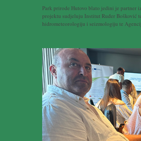
Park prirode Hutovo blato jedini je partner
projektu sudjeluju Institut Ruđer Bošković t
hidrometeorologiju i seizmologiju te Agencij