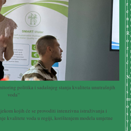
toring politika i sadašnjeg stanja kvaliteta unutrašnjih
voda“
jekom kojih će se provoditi intenzivna istraživanja i
nje kvalitete voda u regiji, korištenjem modela umjetne