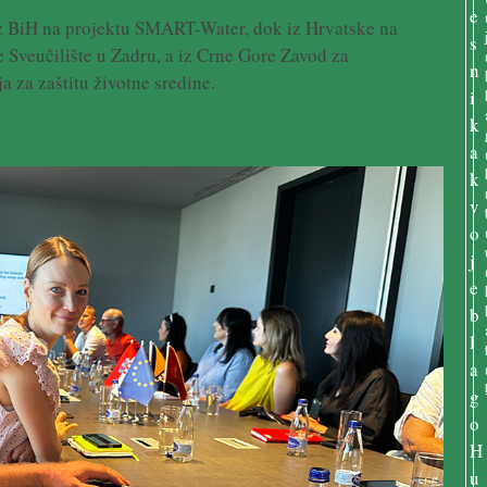
 iz BiH na projektu SMART-Water, dok iz Hrvatske na
e Sveučilište u Zadru, a iz Crne Gore Zavod za
a za zaštitu životne sredine.