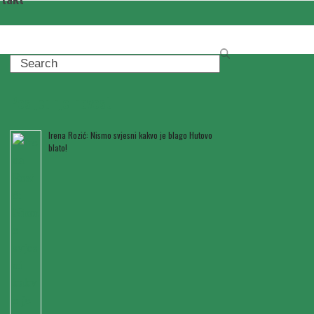
Search
Posljednje novosti
Irena Rozić: Nismo svjesni kakvo je blago Hutovo
blato!