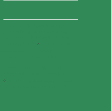
Najnoviji komentari
U Parku prirode Hutovo blato u tijeku
procjena hidropotencijala Deranskog
jezera za ekohidrološku revitalizaciju -
poslovni-global.ba
o
U tijeku procjena
hidropotencijala Deranskog jezera za
ekohidrološku revitalizaciju
Park prirode Hutovo blato obiluje s 14
divljerastućih orhideja • AbrašRadio News
o
14 divljerastućih orhideja prisutno na
području Parka prirode Hutovo blato