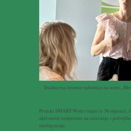
Trodnevna interna radionica na temu „Moni
Projekt SMART-Water trajat će 36 mjeseci, ti
aktivnosti usmjerene na očuvanje i poboljša
inteligencije.