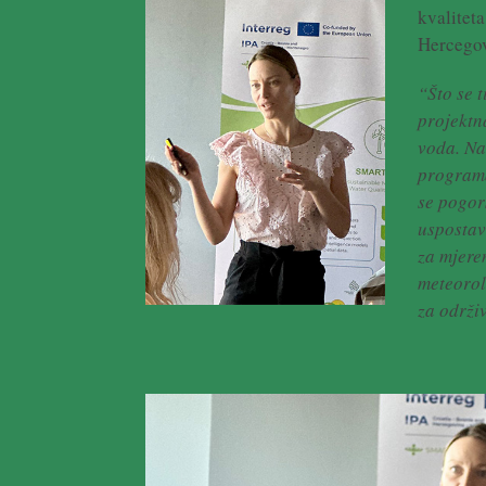
kvalitet
Hercegov
“Što se 
projektn
voda. Na
programa
se pogor
uspostav
za mjere
meteorolo
za održi