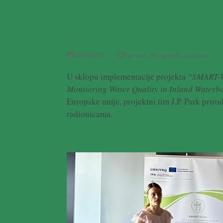
SMART-Water: Projektni
stručnim radionicama u
04/09/2024
Novosti
,
Priopćenja za javnost
U sklopu implementacije projekta
“SMART-Wa
Monitoring Water Quality in Inland Waterb
Europske unije, projektni tim J.P. Park priro
radionicama.