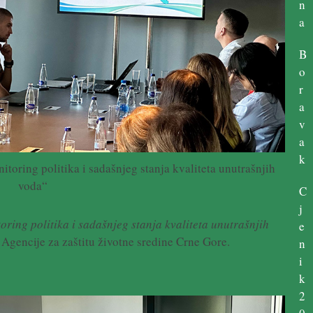
n
a
B
o
r
a
v
a
k
toring politika i sadašnjeg stanja kvaliteta unutrašnjih
voda“
C
j
oring politika i sadašnjeg stanja kvaliteta unutrašnjih
e
i Agencije za zaštitu životne sredine Crne Gore.
n
i
k
2