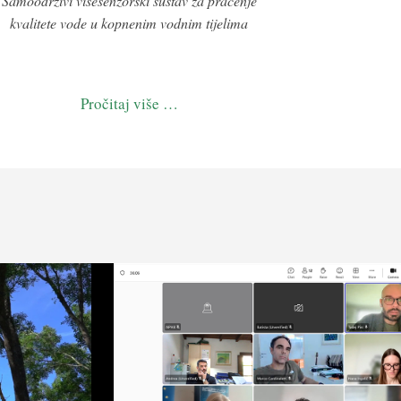
Samoodrživi višesenzorski sustav za praćenje
kvalitete vode u kopnenim vodnim tijelima
Pročitaj više …