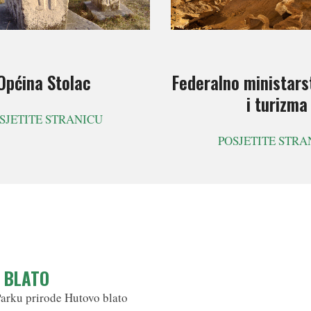
Općina Stolac
Federalno ministars
i turizma
SJETITE STRANICU
POSJETITE STRA
O BLATO
Parku prirode Hutovo blato