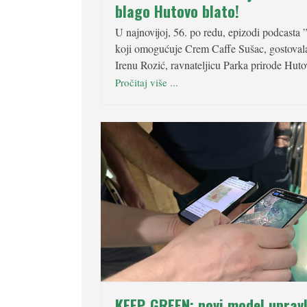
blago Hutovo blato!
U najnovijoj, 56. po redu, epizodi podcasta 
koji omogućuje Crem Caffe Sušac, gostovala 
Irenu Rozić, ravnateljicu Parka prirode Huto
Pročitaj više ...
KEEP‑GREEN: novi model upravl