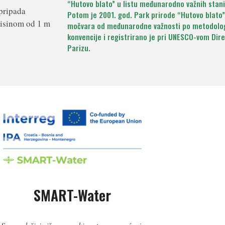
“Hutovo blato” u listu međunarodno važnih stani
 pripada
Potom je 2001. god. Park prirode “Hutovo blato”
visinom od 1 m
močvara od međunarodne važnosti po metodolo
konvencije i registrirano je pri UNESCO-vom Dir
Parizu.
SMART-Water