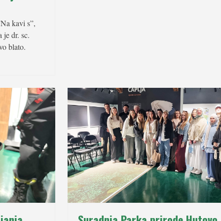
”Na kavi s”,
je dr. sc.
vo blato.
janja
Suradnja Parka prirode Hutovo 