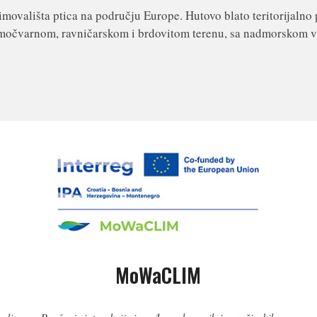
imovališta ptica na području Europe. Hutovo blato teritorijalno
na močvarnom, ravničarskom i brdovitom terenu, sa nadmorskom 
MoWaCLIM