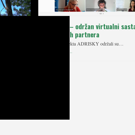
 se
ADRISKY – održan virtualni sast
at
projektnih partnera
 blatu po
Partneri projekta ADRISKY održali su…
osi vrijedne
Pročitaj više ...
nje vodnim