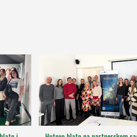
blato i
Hutovo blato na partnerskom sa