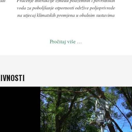
adi
Praćenje interakcije između podzemnih i površinskih
voda za poboljšanje otpornosti održive poljoprivrede
na utjecaj klimatskih promjena u obalnim sustavima
Pročitaj više …
TIVNOSTI