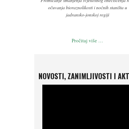
Promicanje smanjenja svjetlosnog onečišćenja r
očuvanja bioraznolikosti i noćnih staništa u
jadransko-jonskoj regiji
Pročitaj više …
NOVOSTI, ZANIMLJIVOSTI I AK