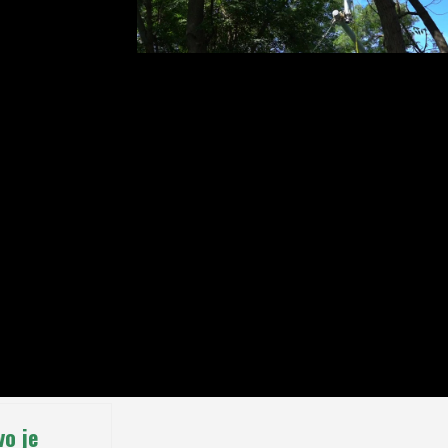
Tisuće mjerenja otkrile su kako
rijeka Krupa mijenja iz sata u s
Nova radarska postaja u Parku prirode Hutovu
prvi put 24 sata dnevno prati ritam rijeke i don
podatke za zaštitu prirode, znanost i upravlja
resursima
Pročitaj više ...
vo je