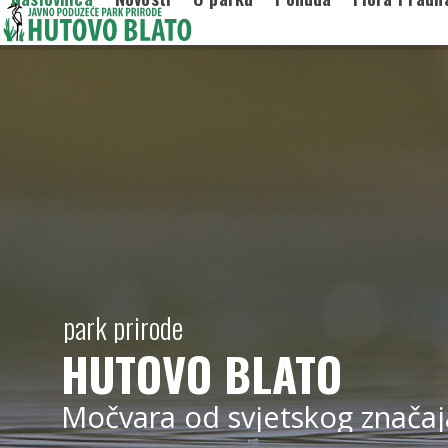
Skip
to
content
park prirode
HUTOVO BLATO
Močvara od svjetskog značaj