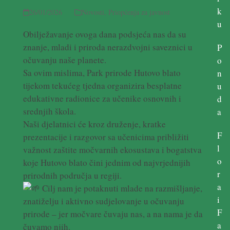
k
26/01/2026
Novosti
,
Priopćenja za javnost
u
Obilježavanje ovoga dana podsjeća nas da su
znanje, mladi i priroda nerazdvojni saveznici u
P
očuvanju naše planete.
o
Sa ovim mislima, Park prirode Hutovo blato
n
tijekom tekućeg tjedna organizira besplatne
u
edukativne radionice za učenike osnovnih i
d
srednjih škola.
a
Naši djelatnici će kroz druženje, kratke
F
prezentacije i razgovor sa učenicima približiti
l
važnost zaštite močvarnih ekosustava i bogatstva
o
koje Hutovo blato čini jednim od najvrjednijih
r
prirodnih područja u regiji.
a
Cilj nam je potaknuti mlade na razmišljanje,
i
znatiželju i aktivno sudjelovanje u očuvanju
F
prirode – jer močvare čuvaju nas, a na nama je da
a
čuvamo njih.