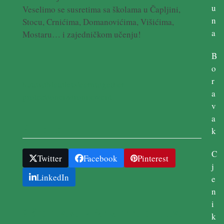
u
Veselimo se susretima sa školama u Čapljini,
n
Stocu, Crnićima, Domanovićima, Višićima,
a
Mostaru… i zajedničkom učenju!
B
o
r
hutovoblato
letslearntogether
a
protectionenvironnement
v
a
Podijelite ....
k
C
Twitter
Facebook
Pinterest
j
LinkedIn
e
n
i
Slične novosti iz Parka prirode Hutovo
k