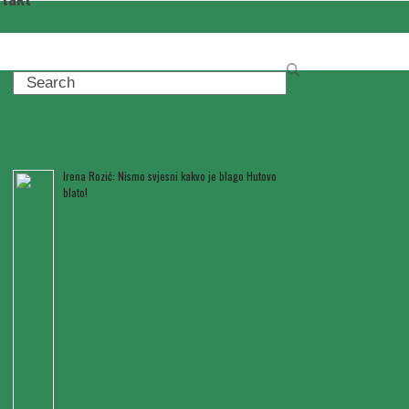
Search
Posljednje novosti
Irena Rozić: Nismo svjesni kakvo je blago Hutovo
blato!