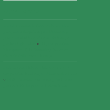
Najnoviji komentari
U Parku prirode Hutovo blato u tijeku
procjena hidropotencijala Deranskog
jezera za ekohidrološku revitalizaciju -
poslovni-global.ba
o
U tijeku procjena
hidropotencijala Deranskog jezera za
ekohidrološku revitalizaciju
Park prirode Hutovo blato obiluje s 14
divljerastućih orhideja • AbrašRadio News
o
14 divljerastućih orhideja prisutno na
području Parka prirode Hutovo blato