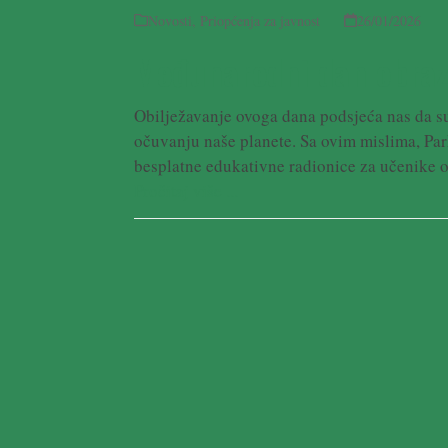
Novosti
,
Priopćenja za javnost
26/01/2026
Međunarodni dan obrazo
Obilježavanje ovoga dana podsjeća nas da su
očuvanju naše planete. Sa ovim mislima, Par
besplatne edukativne radionice za učenike o
Pročitaj više ...