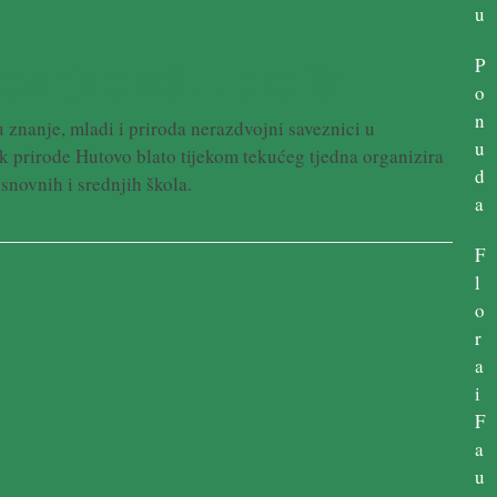
u
vanja o zaštiti okoliša
P
o
n
 znanje, mladi i priroda nerazdvojni saveznici u
u
k prirode Hutovo blato tijekom tekućeg tjedna organizira
d
snovnih i srednjih škola.
a
F
l
o
r
a
i
F
a
u