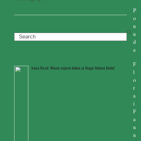
Pročitaj više ...
P
o
n
u
Search
d
a
Posljednje novosti
F
Irena Rozić: Nismo svjesni kakvo je blago Hutovo blato!
l
o
r
a
i
F
a
u
n