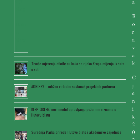
a
B
o
r
a
v
a
k
Tisuće mjerenja otkrile su kako se rijeka Krupa mijenja iz sata
u sat
C
j
ADRISKY – održan virtualni sastanak projektnih partnera
e
n
i
KEEP‑GREEN: novi model upravljanja požarnim rizicima u
Hutovu blatu
k
2
0
Suradnja Parka prirode Hutovo blato i akademske zajednice
2