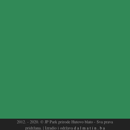
2012. - 2020. © JP Park prirode Hutovo blato - Sva prava
pridržana. | Izradio i održava
d a l m a t i n . b a