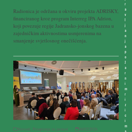
r
a
Radionica je održana u okviru projekta ADRISKY,
v
financiranog kroz program Interreg IPA Adrion,
l
koji povezuje regije Jadransko-jonskog bazena u
j
a
zajedničkim aktivnostima usmjerenima na
n
smanjenje svjetlosnog onečišćenja.
j
a
Pročitaj više ...
p
o
ž
a
r
n
i
m
r
i
z
i
c
i
m
Novosti
,
Priopćenja za javnost
04/02/2026
a