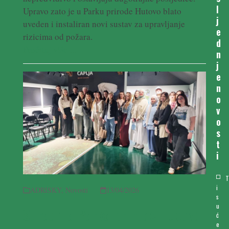
l
Upravo zato je u Parku prirode Hutovo blato
j
uveden i instaliran novi sustav za upravljanje
e
rizicima od požara.
d
Pročitaj više ...
n
j
e
n
o
v
o
s
t
i
i
ADRISKY
,
Novosti
13/04/2026
s
u
Suradnja Parka prirode Hutovo
ć
e