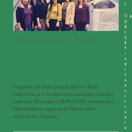
t
A
D
R
I
S
Novosti
,
Priopćenja za javnost
01/04/2026
K
Y
EU projekt MoWaCLIM: Izazovi
–
o
održivog razvoja poljoprivrede
d
r
na području delte Neretve
ž
a
n
Projektni tim Parka prirode Hutovo Blato
v
sudjelovao je u dvodnevnom sastanku i stručnoj
i
radionici EU projekta MoWaCLIM, održanima u
r
t
Dubrovniku u organizaciji Dubrovačko-
u
neretvanske županije.
a
l
Pročitaj više ...
n