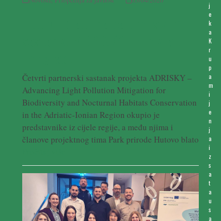
j
e
Hutovo blato na partnerskom
k
a
sastanku ADRISKY projekta u
K
r
Beogradu
u
p
Četvrti partnerski sastanak projekta ADRISKY –
a
m
Advancing Light Pollution Mitigation for
i
Biodiversity and Nocturnal Habitats Conservation
j
e
in the Adriatic-Ionian Region okupio je
n
predstavnike iz cijele regije, a među njima i
j
članove projektnog tima Park prirode Hutovo blato
a
i
Pročitaj više ...
z
s
a
t
a
u
s
a