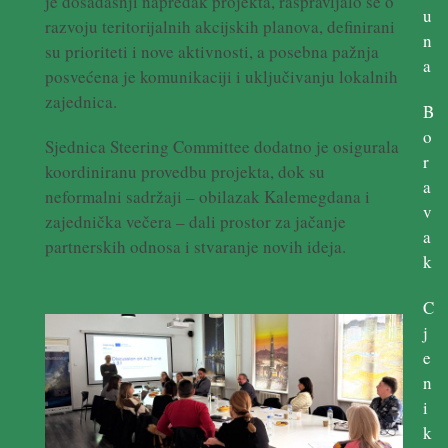
je dosadašnji napredak projekta, raspravljalo se o
u
razvoju teritorijalnih akcijskih planova, definirani
n
su prioriteti i nove aktivnosti, a posebna pažnja
a
posvećena je komunikaciji i uključivanju lokalnih
zajednica.
B
o
Sjednica Steering Committee dodatno je osigurala
r
koordiniranu provedbu projekta, dok su
a
neformalni sadržaji – obilazak Kalemegdana i
v
zajednička večera – dali prostor za jačanje
a
partnerskih odnosa i stvaranje novih ideja.
k
C
j
e
n
i
k