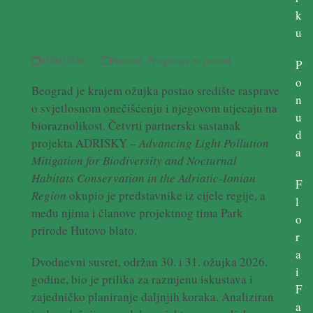
ADRISKY projekta u
k
Beogradu
u
03/04/2026
Novosti
,
Priopćenja za javnost
P
o
Beograd je krajem ožujka postao središte rasprave
n
o svjetlosnom onečišćenju i njegovom utjecaju na
u
bioraznolikost. Četvrti partnerski sastanak
d
projekta ADRISKY –
Advancing Light Pollution
a
Mitigation for Biodiversity and Nocturnal
Habitats Conservation in the Adriatic-Ionian
F
Region
okupio je predstavnike iz cijele regije, a
l
među njima i članove projektnog tima Park
o
prirode Hutovo blato.
r
a
Dvodnevni susret, održan 30. i 31. ožujka 2026.
i
godine, bio je prilika za razmjenu iskustava i
F
zajedničko planiranje daljnjih koraka. Analiziran
a