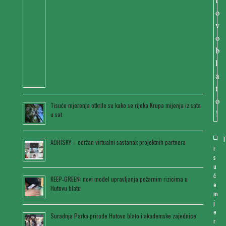
Tisuće mjerenja otkrile su kako se rijeka Krupa mijenja iz sata
u sat
ADRISKY – održan virtualni sastanak projektnih partnera
i
s
u
ć
KEEP‑GREEN: novi model upravljanja požarnim rizicima u
e
Hutovu blatu
m
j
e
Suradnja Parka prirode Hutovo blato i akademske zajednice
r