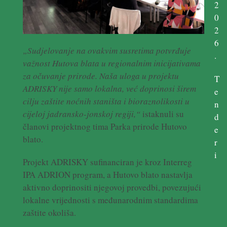
2
0
2
6
„Sudjelovanje na ovakvim susretima potvrđuje
.
važnost Hutova blata u regionalnim inicijativama
za očuvanje prirode. Naša uloga u projektu
T
ADRISKY nije samo lokalna, već doprinosi širem
e
cilju zaštite noćnih staništa i bioraznolikosti u
n
cijeloj jadransko-jonskoj regiji,“
istaknuli su
d
članovi projektnog tima Parka prirode Hutovo
e
blato.
r
i
Projekt ADRISKY sufinanciran je kroz Interreg
IPA ADRION program, a Hutovo blato nastavlja
aktivno doprinositi njegovoj provedbi, povezujući
lokalne vrijednosti s međunarodnim standardima
zaštite okoliša.