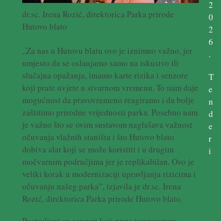
2
dr.sc. Irena Rozić, direktorica Parka prirode
0
Hutovo blato
2
6
„Za nas u Hutovu blatu ovo je iznimno važno, jer
.
umjesto da se oslanjamo samo na iskustvo ili
slučajna opažanja, imamo karte rizika i senzore
T
koji prate uvjete u stvarnom vremenu. To nam daje
e
mogućnost da pravovremeno reagiramo i da bolje
n
zaštitimo prirodne vrijednosti parka. Posebno nam
d
je važno što se ovim sustavom naglašava važnost
e
očuvanja vlažnih staništa i što Hutovo blato
r
dobiva alat koji se može koristiti i u drugim
i
močvarnim područjima jer je replikabilan. Ovo je
veliki korak u modernizaciji upravljanja rizicima i
očuvanju našeg parka”, izjavila je dr.sc. Irena
Rozić, direktorica Parka prirode Hutovo blato.
Postavljeni su senzori koji prate temperaturu,