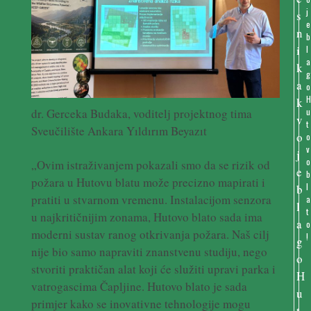
j
e
b
l
a
g
o
u
dr. Gerceka Budaka, voditelj projektnog tima
t
Sveučilište Ankara Yıldırım Beyazıt
o
v
o
„Ovim istraživanjem pokazali smo da se rizik od
b
požara u Hutovu blatu može precizno mapirati i
l
pratiti u stvarnom vremenu. Instalacijom senzora
a
t
u najkritičnijim zonama, Hutovo blato sada ima
o
moderni sustav ranog otkrivanja požara. Naš cilj
!
nije bio samo napraviti znanstvenu studiju, nego
stvoriti praktičan alat koji će služiti upravi parka i
vatrogascima Čapljine. Hutovo blato je sada
primjer kako se inovativne tehnologije mogu