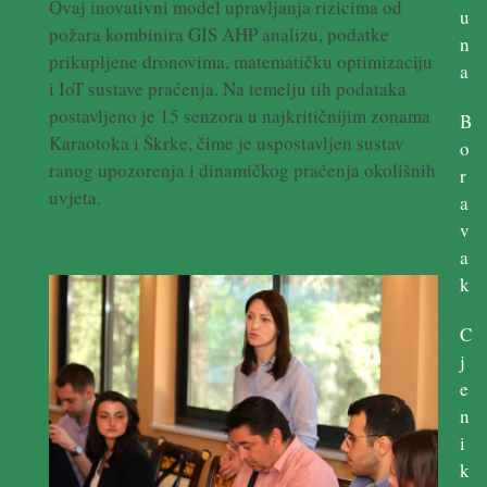
Ovaj inovativni model upravljanja rizicima od
u
požara kombinira GIS AHP analizu, podatke
n
prikupljene dronovima, matematičku optimizaciju
a
i IoT sustave praćenja. Na temelju tih podataka
postavljeno je 15 senzora u najkritičnijim zonama
B
Karaotoka i Škrke, čime je uspostavljen sustav
o
ranog upozorenja i dinamičkog praćenja okolišnih
r
uvjeta.
a
v
a
k
C
j
e
n
i
k