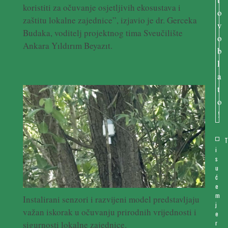
koristiti za očuvanje osjetljivih ekosustava i
zaštitu lokalne zajednice”, izjavio je dr. Gerceka
Budaka, voditelj projektnog tima Sveučilište
Ankara Yıldırım Beyazıt.
i
s
u
ć
e
m
Instalirani senzori i razvijeni model predstavljaju
j
važan iskorak u očuvanju prirodnih vrijednosti i
e
r
sigurnosti lokalne zajednice.