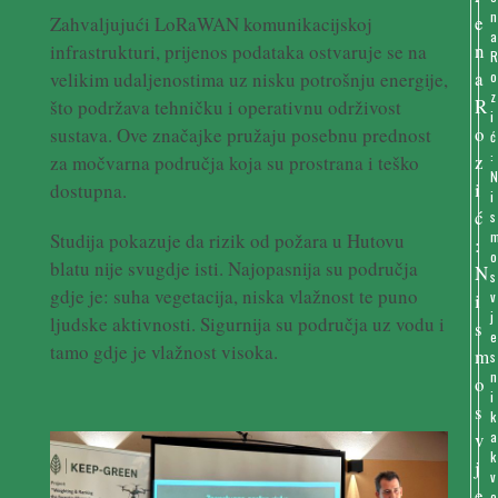
n
Zahvaljujući LoRaWAN komunikacijskoj
a
infrastrukturi, prijenos podataka ostvaruje se na
velikim udaljenostima uz nisku potrošnju energije,
o
z
što podržava tehničku i operativnu održivost
i
sustava. Ove značajke pružaju posebnu prednost
ć
:
za močvarna područja koja su prostrana i teško
dostupna.
i
s
Studija pokazuje da rizik od požara u Hutovu
o
blatu nije svugdje isti. Najopasnija su područja
s
gdje je: suha vegetacija, niska vlažnost te puno
v
j
ljudske aktivnosti. Sigurnija su područja uz vodu i
e
tamo gdje je vlažnost visoka.
s
n
i
k
a
k
v
o