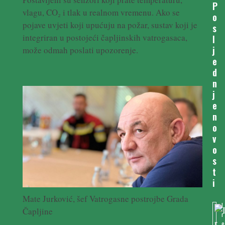
P
vlagu, CO₂ i tlak u realnom vremenu. Ako se
o
pojave uvjeti koji upućuju na požar, sustav koji je
s
integriran u postojeći čapljinskih vatrogasaca,
l
j
može odmah poslati upozorenje.
e
d
n
j
e
n
o
v
o
s
t
i
Mate Jurković, šef Vatrogasne postrojbe Grada
I
Čapljine
r
e