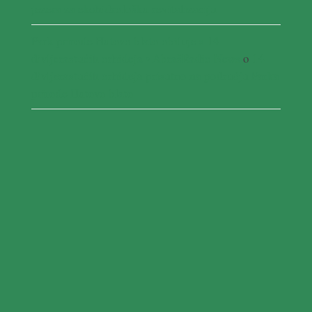
jezera za ekohidrološku revitalizaciju
Park prirode Hutovo blato obiluje s 14
divljerastućih orhideja • AbrašRadio News
o
14
divljerastućih orhideja prisutno na području Parka
prirode Hutovo blato