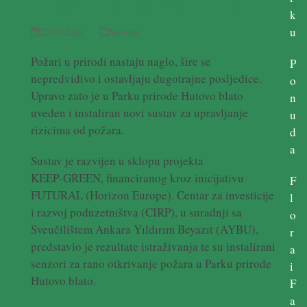
rizicima u Hutovu blatu
k
u
22/05/2026
Novosti
Požari u prirodi nastaju naglo, šire se
P
nepredvidivo i ostavljaju dugotrajne posljedice.
o
Upravo zato je u Parku prirode Hutovo blato
n
uveden i instaliran novi sustav za upravljanje
u
rizicima od požara.
d
a
Sustav je razvijen u sklopu projekta
KEEP‑GREEN, financiranog kroz inicijativu
F
FUTURAL (Horizon Europe). Centar za investicije
l
i razvoj poduzetništva (CIRP), u suradnji sa
o
Sveučilištem Ankara Yıldırım Beyazıt (AYBU),
r
predstavio je rezultate istraživanja te su instalirani
a
senzori za rano otkrivanje požara u Parku prirode
i
Hutovo blato.
F
a