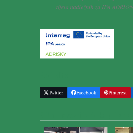
tijela nadležnih za IPA ADRIO
Podijelite ....
Twitter
Facebook
Pinterest
Slične novosti iz Parka prirode