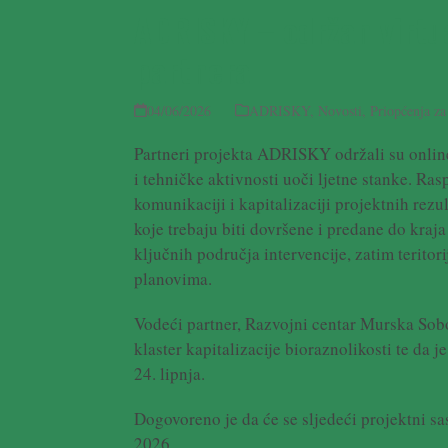
ADRISKY – održan virtu
partnera
04/06/2026
ADRISKY
,
Novosti
,
Priopćenja za
Partneri projekta ADRISKY održali su onlin
i tehničke aktivnosti uoči ljetne stanke. Rasp
komunikaciji i kapitalizaciji projektnih rezu
koje trebaju biti dovršene i predane do kraja
ključnih područja intervencije, zatim terito
planovima.
Vodeći partner, Razvojni centar Murska Sobota
klaster kapitalizacije bioraznolikosti te da 
24. lipnja.
Dogovoreno je da će se sljedeći projektni sa
2026.