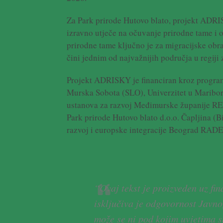
Za Park prirode Hutovo blato, projekt ADRI
izravno utječe na očuvanje prirodne tame i
prirodne tame ključno je za migracijske obras
čini jednim od najvažnijih područja u regiji
Projekt ADRISKY je financiran kroz progra
Murska Sobota (SLO), Univerzitet u Mariboru
ustanova za razvoj Međimurske županije RE
Park prirode Hutovo blato d.o.o. Čapljina (
razvoj i europske integracije Beograd RADE
“Ovaj tekst je proizveden uz fi
isključiva je odgovornost Javn
može se ni pod kojim uvjetima s