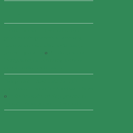
Najnoviji komentari
U Parku prirode Hutovo blato u tijeku
procjena hidropotencijala Deranskog
jezera za ekohidrološku revitalizaciju -
poslovni-global.ba
o
U tijeku procjena
hidropotencijala Deranskog jezera za
ekohidrološku revitalizaciju
Park prirode Hutovo blato obiluje s 14
divljerastućih orhideja • AbrašRadio News
o
14 divljerastućih orhideja prisutno na
području Parka prirode Hutovo blato