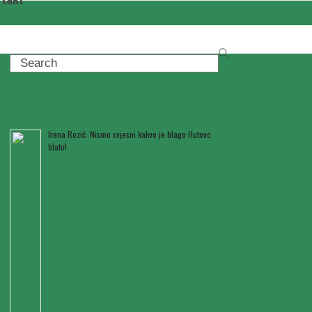
Search
Posljednje novosti
Irena Rozić: Nismo svjesni kakvo je blago Hutovo
blato!