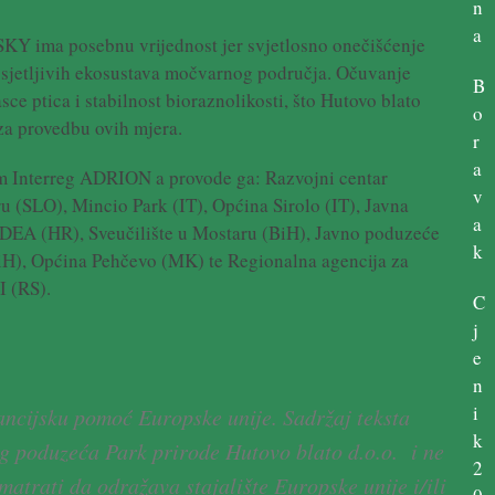
n
a
SKY ima posebnu vrijednost jer svjetlosno onečišćenje
 osjetljivih ekosustava močvarnog područja. Očuvanje
B
ce ptica i stabilnost bioraznolikosti, što Hutovo blato
o
 za provedbu ovih mjera.
r
a
m Interreg ADRION a provode ga: Razvojni centar
v
 (SLO), Mincio Park (IT), Općina Sirolo (IT), Javna
a
DEA (HR), Sveučilište u Mostaru (BiH), Javno poduzeće
k
BiH), Općina Pehčevo (MK) te Regionalna agencija za
I (RS).
C
j
e
n
i
nancijsku pomoć Europske unije. Sadržaj teksta
k
og poduzeća Park prirode Hutovo blato d.o.o. i ne
2
matrati da odražava stajalište Europske unije i/ili