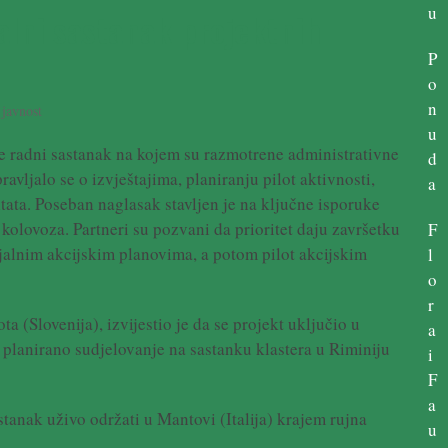
u
alni sastanak projektnih
P
o
n
 javnost
u
e radni sastanak na kojem su razmotrene administrativne
d
ravljalo se o izvještajima, planiranju pilot aktivnosti,
a
ltata. Poseban naglasak stavljen je na ključne isporuke
 kolovoza. Partneri su pozvani da prioritet daju završetku
F
rijalnim akcijskim planovima, a potom pilot akcijskim
l
o
r
 (Slovenija), izvijestio je da se projekt uključio u
a
je planirano sudjelovanje na sastanku klastera u Riminiju
i
F
a
stanak uživo održati u Mantovi (Italija) krajem rujna
u