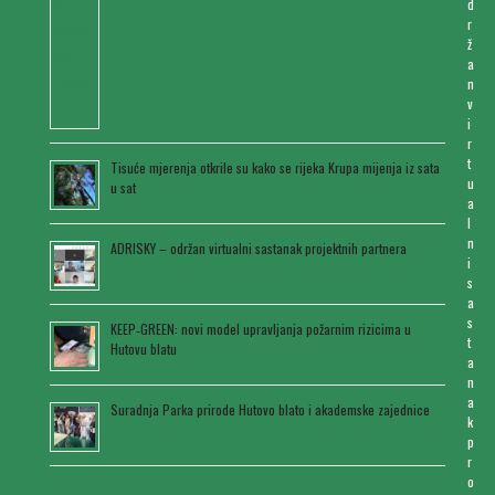
d
r
ž
a
n
v
i
r
t
Tisuće mjerenja otkrile su kako se rijeka Krupa mijenja iz sata
u
u sat
a
l
n
ADRISKY – održan virtualni sastanak projektnih partnera
i
s
a
s
KEEP‑GREEN: novi model upravljanja požarnim rizicima u
t
Hutovu blatu
a
n
a
Suradnja Parka prirode Hutovo blato i akademske zajednice
k
p
r
o