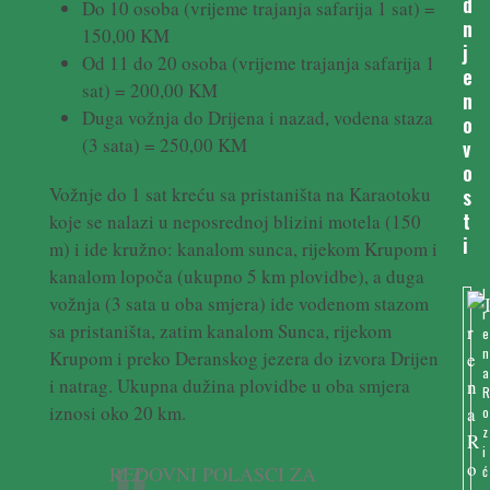
d
Do 10 osoba (vrijeme trajanja safarija 1 sat) =
n
150,00 KM
j
Od 11 do 20 osoba (vrijeme trajanja safarija 1
e
sat) = 200,00 KM
n
Duga vožnja do Drijena i nazad, vodena staza
o
(3 sata) = 250,00 KM
v
o
Vožnje do 1 sat kreću sa pristaništa na Karaotoku
s
t
koje se nalazi u neposrednoj blizini motela (150
i
m) i ide kružno: kanalom sunca, rijekom Krupom i
kanalom lopoča (ukupno 5 km plovidbe), a duga
I
vožnja (3 sata u oba smjera) ide vodenom stazom
r
sa pristaništa, zatim kanalom Sunca, rijekom
e
n
Krupom i preko Deranskog jezera do izvora Drijen
a
i natrag. Ukupna dužina plovidbe u oba smjera
iznosi oko 20 km.
o
z
i
REDOVNI POLASCI ZA
ć