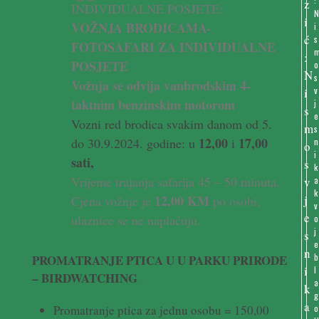
:
INDIVIDUALNE POSJETE:
VOŽNJA
BRODICAMA-
i
s
FOTOSAFARI
ZA
INDIVIDUALNE
POSJETE
o
s
Vožnja se odvija vanbrodskim 4-
v
taktnim benzinskim motorom
j
e
Vozni red brodica svakim danom od 5.
s
12,00
17,00
do 30.9.2024. godine: u
i
n
i
sati,
k
Vrijeme trajanja safarija 45 – 50 minuta,
a
k
12,00 KM
Cjena vožnje je
po osobi,
v
ulaznice se ne naplaćuju.
o
j
e
b
PROMATRANJE PTICA U U PARKU PRIRODE
l
– BIRDWATCHING
a
g
Promatranje ptica za jednu osobu = 150,00
o