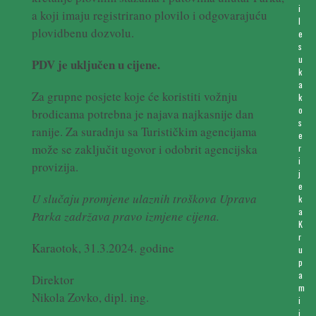
i
a koji imaju registrirano plovilo i odgovarajuću
l
plovidbenu dozvolu.
e
s
u
PDV je uključen u cijene.
k
a
Za grupne posjete koje će koristiti vožnju
k
o
brodicama potrebna je najava najkasnije dan
s
ranije. Za suradnju sa Turističkim agencijama
e
može se zaključit ugovor i odobrit agencijska
r
i
provizija.
j
e
U slučaju promjene ulaznih troškova Uprava
k
a
Parka zadržava pravo izmjene cijena.
K
r
Karaotok, 31.3.2024. godine
u
p
a
Direktor
m
Nikola Zovko, dipl. ing.
i
j