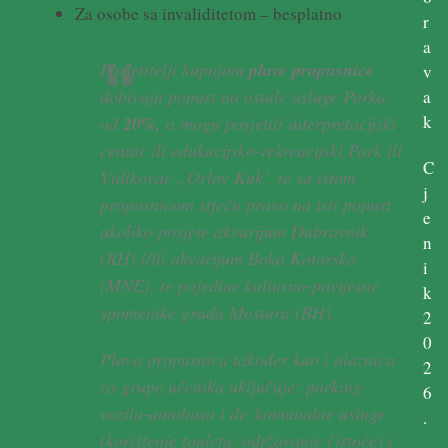
Za osobe sa invaliditetom – besplatno
r
a
Posjetitelji kupnjom
plave propusnice
v
dobivaju popust na ostale usluge Parka
a
k
od
20%,
a mogu posjetiti interpretacijski
centar ili edukacijsko-rekreacijski Park ili
C
Vidikovac „Orlov Kuk’, te sa istom
j
propusnicom stječu
pravo na isti popust
e
ukoliko posjete akvarijum Dubrovnik
n
(RH) i/ili akvarijum Boka Kotorska
i
(MNE), te pojedine kulturno-povijesne
k
spomenike grada Mostara (BH).
2
0
Plava propusnica također kao i ulaznica
2
za grupe učenika uključuje: parking
6
vozila-autobusa i dr. komunalne usluge
.
(korištenje toaleta, održavanje čistoće) i