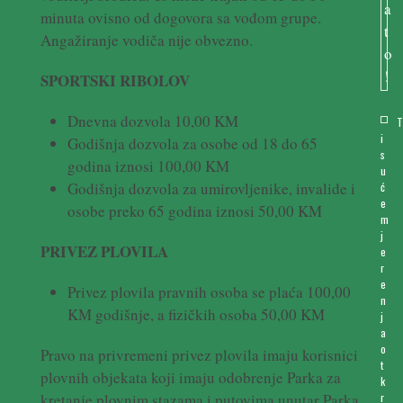
minuta ovisno od dogovora sa vođom grupe.
Angažiranje vodiča nije obvezno.
SPORTSKI RIBOLOV
Dnevna dozvola 10,00 KM
i
Godišnja dozvola za osobe od 18 do 65
s
godina iznosi 100,00 KM
u
Godišnja dozvola za umirovljenike, invalide i
ć
e
osobe preko 65 godina iznosi 50,00 KM
m
j
PRIVEZ PLOVILA
e
r
e
Privez plovila pravnih osoba se plaća 100,00
n
KM godišnje, a fizičkih osoba 50,00 KM
j
a
o
Pravo na privremeni privez plovila imaju korisnici
t
plovnih objekata koji imaju odobrenje Parka za
k
kretanje plovnim stazama i putovima unutar Parka,
r