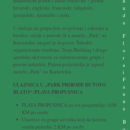
talijanskom jeziku i audio vodiči na 7 jezika:
n
hrvatski, engleski, francuski, talijanski,
u
španjolski, njemački i ruski.
d
a
U slučaju da grupa želi osvježenje i zakusku u
brodici, ručak u prirodi ili u motelu „Park” na
F
Karaotoku, moguć je dogovor. Također
l
organiziramo triatlone, Team Building i druge
o
sportske aktivnosti za zainteresirane grupe i
r
pravne subjekte. Prijem posjetitelja je ispred
a
motela „Park” na Karaotoku.
i
F
ULAZNICA
U
„PARK
PRIRODE
HUTOVO
a
BLATO“
/PLAVA
PROPUSNICA
u
n
PLAVA PROPUSNICA za sve posjetitelje: 4,00
a
KM po osobi
Ulaznice za grupe učenika koji ne koriste
B
ostalu ponudu: 2 KM po osobi
o