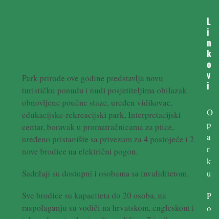
CJENIK
L
i
usluga Parka prirode „Hutovo
n
blato” za 2024. godinu
k
o
v
Park prirode ove godine predstavlja novu
i
turističku ponudu i nudi posjetiteljima obilazak
obnovljene poučne staze, uređen vidikovac,
O
edukacijske-rekreacijski park, Interpretacijski
p
centar, boravak u promatračnicama za ptice,
a
uređeno pristanište sa privezom za 4 postojeće i 2
r
nove brodice na električni pogon.
k
Sadržaji su dostupni i osobama sa invaliditetom.
u
Sve brodice su kapaciteta do 20 osoba, na
P
raspolaganju su vodiči na hrvatskom, engleskom i
o