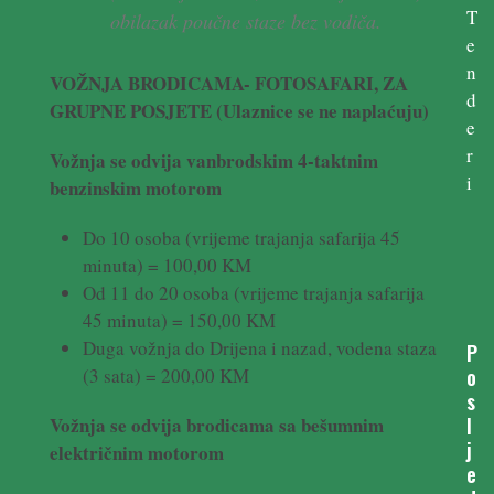
T
obilazak poučne staze bez vodiča.
e
n
VOŽNJA
BRODICAMA-
FOTOSAFARI,
ZA
d
GRUPNE POSJETE (Ulaznice se ne naplaćuju)
e
r
Vožnja se odvija vanbrodskim 4-taktnim
i
benzinskim motorom
Do 10 osoba (vrijeme trajanja safarija 45
minuta) = 100,00 KM
Od 11 do 20 osoba (vrijeme trajanja safarija
45 minuta) = 150,00 KM
Duga vožnja do Drijena i nazad, vodena staza
P
(3 sata) = 200,00 KM
o
s
Vožnja se odvija brodicama sa bešumnim
l
j
električnim motorom
e