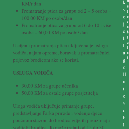
KM/r dan
u
Promatranje ptica za grupu od 2 – 5 osoba =
t
o
100,00 KM po osobi/dan
v
Promatranje ptica za grupu od 6 do 10 i više
o
osoba – 60,00 KM po osobi/ dan
b
l
a
U cijenu promatranja ptica uključena je usluga
t
vodiča, najam opreme, boravak u promatračnici
o
!
prijevoz brodicom ako se koristi.
USLUGA VODIČA
30,00 KM za grupe učenika
50,00 KM za ostale grupe posjetitelja
Uloga vodiča uključuje primanje grupe,
predstavljanje Parka prirode i vođenje djece
poučnom stazom do brodica gdje ih preuzimaju
voditelji brodica. To može trajati od 15 do 30