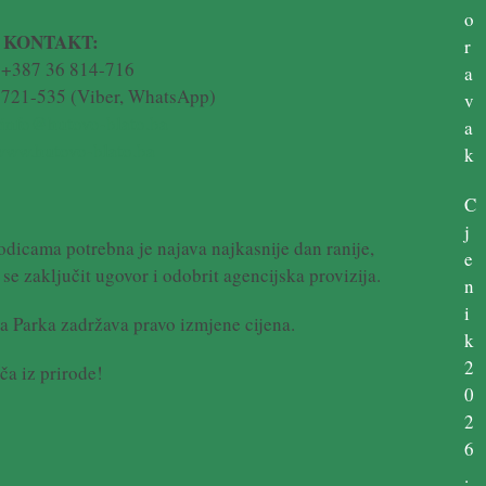
o
KONTAKT:
r
: +387 36 814-716
a
721-535 (Viber, WhatsApp)
v
info@hutovo-blato.ba
a
www.hutovo-blato.ba
k
C
j
rodicama potrebna je najava najkasnije dan ranije,
e
e zaključit ugovor i odobrit agencijska provizija.
n
i
a Parka zadržava pravo izmjene cijena.
k
2
ča iz prirode!
0
2
6
.