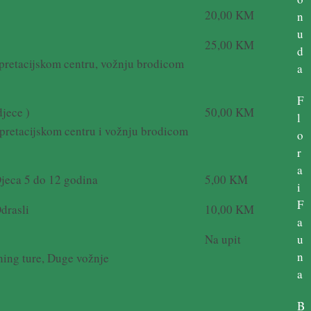
20,00 KM
n
u
25,00 KM
d
rpretacijskom centru, vožnju brodicom
a
F
jece )
50,00 KM
l
rpretacijskom centru i vožnju brodicom
o
r
a
ca 5 do 12 godina
5,00 KM
i
F
rasli
10,00 KM
a
Na upit
u
n
hing ture, Duge vožnje
a
B