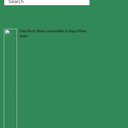
Search
Posljednje novosti
Irena Rozić: Nismo svjesni kakvo je blago Hutovo
blato!