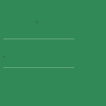
U Parku prirode Hutovo blato u tijeku
procjena hidropotencijala Deranskog
jezera za ekohidrološku revitalizaciju -
poslovni-global.ba
o
U tijeku procjena
hidropotencijala Deranskog jezera za
ekohidrološku revitalizaciju
Park prirode Hutovo blato obiluje s 14
divljerastućih orhideja • AbrašRadio News
o
14 divljerastućih orhideja prisutno na
području Parka prirode Hutovo blato