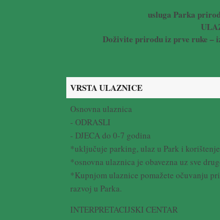
usluga Parka prirod
ULA
Doživite prirodu iz prve ruke – i
VRSTA ULAZNICE
Osnovna ulaznica
- ODRASLI
- DJECA do 0-7 godina
*uključuje parking, ulaz u Park i korištenj
*osnovna ulaznica je obavezna uz sve drug
*Kupnjom ulaznice pomažete očuvanju prirod
razvoj u Parka.
INTERPRETACIJSKI CENTAR