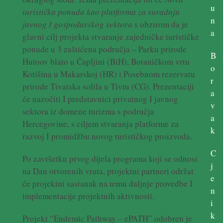
u
turistička ponuda kao platforma za suradnju
n
javnog I gospodarskog sektora
s obzirom da je
a
glavni cilj projekta stvaranje zajedničke turističke
ponude u 3 zaštićena područja – Parku prirode
B
Hutoov blato u Čapljini (BiH), Botaničkom vrtu
o
Kotišina u Makarskoj (HR) i Posebnom rezervatu
r
prirode Tivatska solila u Tivtu (CG). Prezentaciji
a
će nazočiti I predstavnici privatnog I javnog
v
sektora iz domene turizma s područja
a
Hercegovine, s ciljem stvaranja platforme za
k
razvoj I promidžbu novog turističkog proizvoda.
C
Po završetku prvog dijela programa koji se odnosi
j
na Dan otvorenih vrata, projektni partneri održat
e
će projektni sastanak na temu daljnje provedbe I
n
implementacije projektnih aktivnosti.
i
k
Projekt “Endemic Pathway – ePATH” odobren je