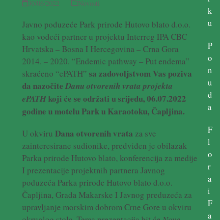
30/06/2022
Novosti
k
u
Javno poduzeće Park prirode Hutovo blato d.o.o.
kao vodeći partner u projektu Interreg IPA CBC
P
Hrvatska – Bosna I Hercegovina – Crna Gora
o
2014. – 2020. “Endemic pathway – Put endema”
n
sa zadovoljstvom Vas poziva
skraćeno “ePATH”
u
da nazočite
Danu otvorenih vrata projekta
d
koji će se održati u srijedu, 06.07.2022
ePATH
a
godine u motelu Park u Karaotoku, Čapljina.
F
Dana otvorenih vrata
U okviru
za sve
l
zainteresirane sudionike, predviđen je obilazak
o
Parka prirode Hutovo blato, konferencija za medije
r
I prezentacije projektnih partnera Javnog
a
poduzeća Parka prirode Hutovo blato d.o.o.
i
Čapljina, Grada Makarske I Javnog preduzeća za
F
upravljanje morskim dobrom Crne Gore u okviru
a
okruglog stola. Tema prezentacija bit će
Nova