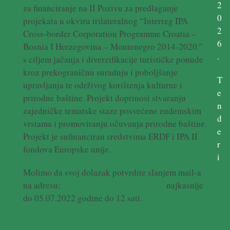
2
za financiranje na II Pozivu za predlaganje
0
projekata u okviru trilateralnog “Interreg IPA
2
Cross-border Corporation Programme Croatia –
6
Bosnia I Herzegovina – Montenegro 2014-2020.”
.
s ciljem jačanja i diverzifikacije turističke ponude
kroz prekograničnu suradnju i poboljšanje
T
upravljanja te održivog korištenja kulturne i
e
prirodne baštine. Projekt doprinosi stvaranju
n
zajedničke tematske staze posvećene endemskim
d
vrstama i promoviranju očuvanja prirodne baštine.
e
Projekt je sufinanciran sredstvima ERDF i IPA II
r
fondova Europske unije.
i
Molimo da svoj dolazak potvrdite slanjem mail-a
na adresu:
dbosnjak.epath@gmail.com
najkasnije
do 05.07.2022 godine do 12 sati.