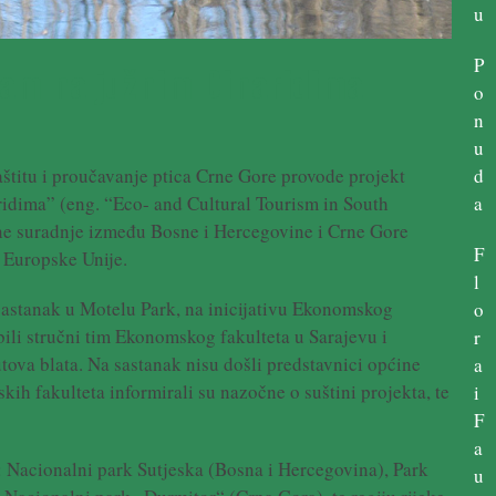
u
P
izam na južnim Dinaridima
o
n
u
aštitu i proučavanje ptica Crne Gore provode projekt
d
ridima” (eng. “Eco- and Cultural Tourism in South
a
ne suradnje između Bosne i Hercegovine i Crne Gore
F
 Europske Unije.
l
astanak u Motelu Park, na inicijativu Ekonomskog
o
 bili stručni tim Ekonomskog fakulteta u Sarajevu i
r
tova blata. Na sastanak nisu došli predstavnici općine
a
ih fakulteta informirali su nazočne o suštini projekta, te
i
F
a
e: Nacionalni park Sutjeska (Bosna i Hercegovina), Park
u