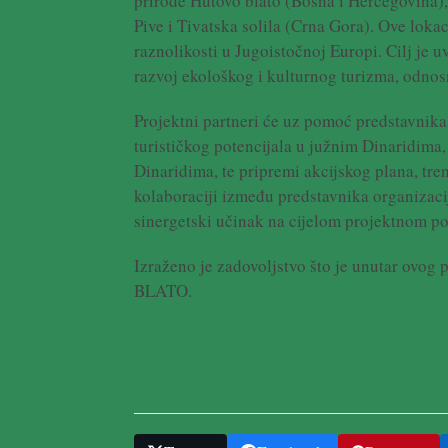
prirode Hutovo blato (Bosna i Hercegovina),
Pive i Tivatska solila (Crna Gora). Ove loka
raznolikosti u Jugoistočnoj Europi. Cilj je 
razvoj ekološkog i kulturnog turizma, odnosn
Projektni partneri će uz pomoć predstavnika i
turističkog potencijala u južnim Dinaridima,
Dinaridima, te pripremi akcijskog plana, tre
kolaboraciji između predstavnika organizacij
sinergetski učinak na cijelom projektnom p
Izraženo je zadovoljstvo što je unutar ovo
BLATO.
Podijelite ....