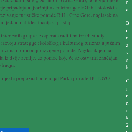
 Nacionalni park „Durmitor“ (Crna Gora), te regiju rijeke
n
cije pripadaju najvažnijim centrima geoloških i bioloških
a
uvezivanje turističke ponude BiH i Crne Gore, naglasak na
o jedan multidestinacijski pristup.
B
o
nteresnih grupa i eksperata raditi na izradi studije
r
 razvoju strategije ekološkog i kulturnog turizma u južnim
a
ninzima i promociji razvijene ponude. Naglasak je i na
v
a iz dvije zemlje, uz pomoć koje će se ostvariti značajan
a
odručju.
k
g projekta prepoznat potencijal Parka prirode HUTOVO
C
j
e
n
i
k
2