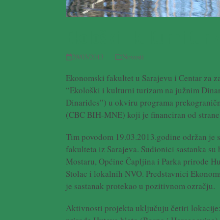
Ekološki i kulturni tur
29/03/2013
Novosti
Ekonomski fakultet u Sarajevu i Centar za z
“Ekološki i kulturni turizam na južnim Dina
Dinarides”) u okviru programa prekogranič
(CBC BIH-MNE) koji je financiran od strane
Tim povodom 19.03.2013.godine održan je s
fakulteta iz Sarajeva. Sudionici sastanka su
Mostaru, Općine Čapljina i Parka prirode Hu
Stolac i lokalnih NVO. Predstavnici Ekonomsk
je sastanak protekao u pozitivnom ozračju.
Aktivnosti projekta uključuju četiri lokacij