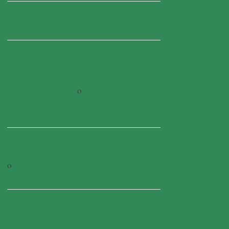
Najnoviji komentari
U Parku prirode Hutovo blato u tijeku
procjena hidropotencijala Deranskog
jezera za ekohidrološku revitalizaciju -
poslovni-global.ba
o
U tijeku procjena
hidropotencijala Deranskog jezera za
ekohidrološku revitalizaciju
Park prirode Hutovo blato obiluje s 14
divljerastućih orhideja • AbrašRadio News
o
14 divljerastućih orhideja prisutno na
području Parka prirode Hutovo blato