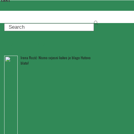
Search
Posljednje novosti
Irena Rozić: Nismo svjesni kakvo je blago Hutovo
blato!