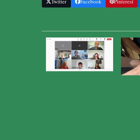
Twitter
Facebook
Pinterest
Slične novosti iz Parka prirode