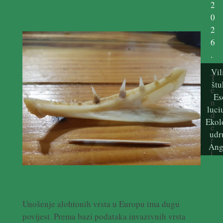
2
0
2
6
.
Vil
T
štu
e
Es
n
luci
d
Ekol
e
udr
r
Ang
i
Unošenje alohtonih vrsta u Europu ima dugu
povijest. Prema bazi podataka invazivnih vrsta