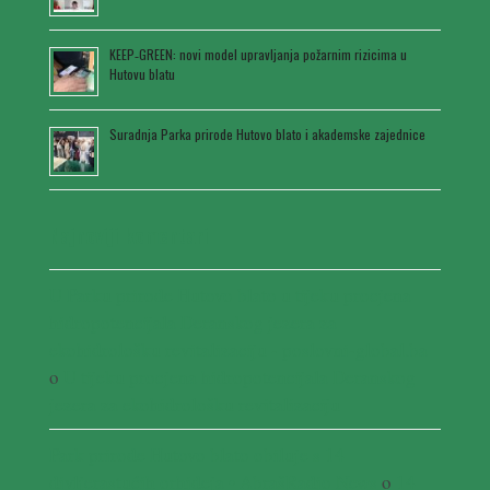
KEEP‑GREEN: novi model upravljanja požarnim rizicima u
Hutovu blatu
Suradnja Parka prirode Hutovo blato i akademske zajednice
Najnoviji komentari
U Parku prirode Hutovo blato u tijeku procjena
hidropotencijala Deranskog jezera za
ekohidrološku revitalizaciju - poslovni-global.ba
o
U tijeku procjena hidropotencijala Deranskog
jezera za ekohidrološku revitalizaciju
Park prirode Hutovo blato obiluje s 14
divljerastućih orhideja • AbrašRadio News
o
14