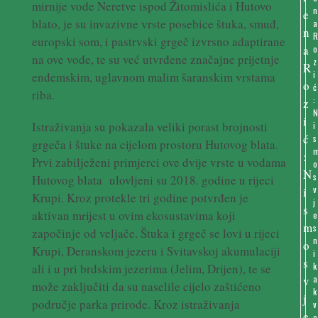
mirnije vode Neretve ispod Žitomislića i Hutovo
n
blato, je su invazivne vrste posebice štuka, smuđ,
a
europski som, i pastrvski grgeč izvrsno adaptirane
o
na ove vode, te su već utvrđene značajne prijetnje
z
i
endemskim, uglavnom malim šaranskim vrstama
ć
riba.
:
Istraživanja su pokazala veliki porast brojnosti
i
s
grgeča i štuke na cijelom prostoru Hutovog blata.
Prvi zabilježeni primjerci ove dvije vrste u vodama
o
s
Hutovog blata ulovljeni su 2018. godine u rijeci
v
Krupi. Kroz protekle tri godine potvrđen je
j
aktivan mrijest u ovim ekosustavima koji
e
s
započinje od veljače. Štuka i grgeč se lovi u rijeci
n
Krupi, Deranskom jezeru i Svitavskoj akumulaciji
i
k
ali i u pri brdskim jezerima (Jelim, Drijen), te se
a
može zaključiti da su naselile cijelo zaštićeno
k
područje parka prirode. Kroz istraživanja
v
o