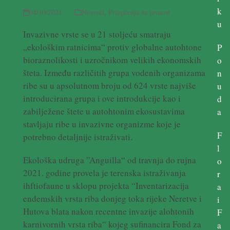
k
04/10/2021
Novosti
,
Priopćenja za javnost
u
Invazivne vrste se u 21 stoljeću smatraju
„ekološkim ratnicima“ protiv globalne autohtone
P
bioraznolikosti i uzročnikom velikih ekonomskih
o
šteta. Između različitih grupa vodenih organizama
n
ribe su u apsolutnom broju od 624 vrste najviše
u
introducirana grupa i ove introdukcije kao i
d
zabilježene štete u autohtonim ekosustavima
a
stavljaju ribe u invazivne organizme koje je
F
potrebno detaljnije istraživati.
l
Ekološka udruga ”Anguilla“ od travnja do rujna
o
2021. godine provela je terenska istraživanja
r
ihftiofaune u sklopu projekta “Inventarizacija
a
endemskih vrsta riba donjeg toka rijeke Neretve i
i
Hutova blata nakon recentne invazije alohtonih
F
karnivornih vrsta riba“ kojeg sufinancira Fond za
a