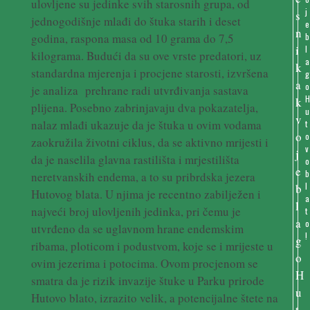
ulovljene su jedinke svih starosnih grupa, od
j
jednogodišnje mlađi do štuka starih i deset
e
godina, raspona masa od 10 grama do 7,5
b
l
kilograma. Budući da su ove vrste predatori, uz
a
standardna mjerenja i procjene starosti, izvršena
g
o
je analiza prehrane radi utvrđivanja sastava
plijena. Posebno zabrinjavaju dva pokazatelja,
u
nalaz mlađi ukazuje da je štuka u ovim vodama
t
o
zaokružila životni ciklus, da se aktivno mrijesti i
v
da je naselila glavna rastilišta i mrjestilišta
o
b
neretvanskih endema, a to su pribrdska jezera
l
Hutovog blata. U njima je recentno zabilježen i
a
najveći broj ulovljenih jedinka, pri čemu je
t
o
utvrđeno da se uglavnom hrane endemskim
!
ribama, ploticom i podustvom, koje se i mrijeste u
ovim jezerima i potocima. Ovom procjenom se
smatra da je rizik invazije štuke u Parku prirode
Hutovo blato, izrazito velik, a potencijalne štete na