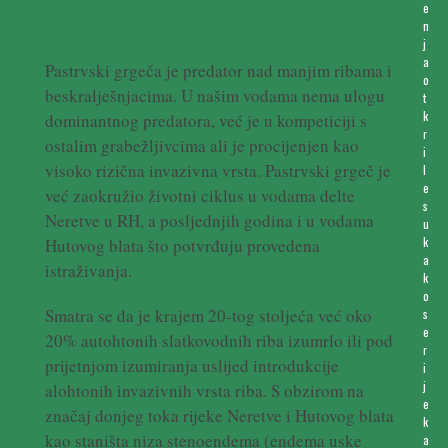
e
n
j
a
Pastrvski grgeča je predator nad manjim ribama i
o
beskralješnjacima. U našim vodama nema ulogu
t
k
dominantnog predatora, već je u kompeticiji s
r
ostalim grabežljivcima ali je procijenjen kao
i
visoko rizična invazivna vrsta. Pastrvski grgeč je
l
e
već zaokružio životni ciklus u vodama delte
s
Neretve u RH, a posljednjih godina i u vodama
u
k
Hutovog blata što potvrđuju provedena
a
istraživanja.
k
o
Smatra se da je krajem 20-tog stoljeća već oko
s
e
20% autohtonih slatkovodnih riba izumrlo ili pod
r
prijetnjom izumiranja uslijed introdukcije
i
j
alohtonih invazivnih vrsta riba. S obzirom na
e
značaj donjeg toka rijeke Neretve i Hutovog blata
k
kao staništa niza stenoendema (endema uske
a