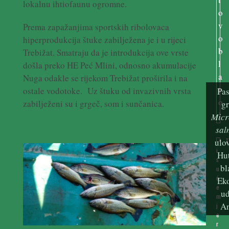
lokalnu ihtiofaunu ogromne.
Prema zapažanjima sportskih ribolovaca
hiperprodukcija štuke zabilježena je i u rijeci
Trebižat. Smatraju da je introdukcija ove vrste
došla preko HE Peć Mlini, odnosno akumulacije
Nuga odakle se rijekom Trebižat proširila i na
ostale vodotoke. Uz štuku od invazivnih vrsta
Pas
zabilježeni su i grgeč, som i sunčanica.
gr
Micr
sal
ulov
i
Hu
s
bl
u
ć
Ek
e
u
m
An
j
e
r