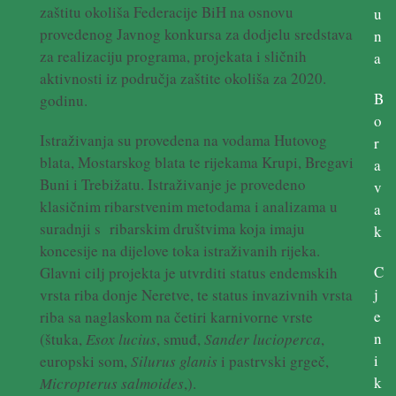
zaštitu okoliša Federacije BiH na osnovu
u
provedenog Javnog konkursa za dodjelu sredstava
n
za realizaciju programa, projekata i sličnih
a
aktivnosti iz područja zaštite okoliša za 2020.
B
godinu.
o
Istraživanja su provedena na vodama Hutovog
r
blata, Mostarskog blata te rijekama Krupi, Bregavi
a
Buni i Trebižatu. Istraživanje je provedeno
v
klasičnim ribarstvenim metodama i analizama u
a
suradnji s ribarskim društvima koja imaju
k
koncesije na dijelove toka istraživanih rijeka.
C
Glavni cilj projekta je utvrditi status endemskih
j
vrsta riba donje Neretve, te status invazivnih vrsta
e
riba sa naglaskom na četiri karnivorne vrste
n
(štuka,
Esox lucius
, smuđ,
Sander lucioperca
,
i
europski som,
Silurus glanis
i pastrvski grgeč,
k
Micropterus salmoides
,).