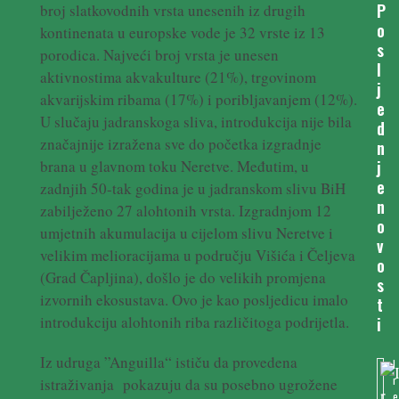
P
broj slatkovodnih vrsta unesenih iz drugih
o
kontinenata u europske vode je 32 vrste iz 13
s
porodica. Najveći broj vrsta je unesen
l
aktivnostima akvakulture (21%), trgovinom
j
akvarijskim ribama (17%) i poribljavanjem (12%).
e
U slučaju jadranskoga sliva, introdukcija nije bila
d
značajnije izražena sve do početka izgradnje
n
brana u glavnom toku Neretve. Međutim, u
j
e
zadnjih 50-tak godina je u jadranskom slivu BiH
n
zabilježeno 27 alohtonih vrsta. Izgradnjom 12
o
umjetnih akumulacija u cijelom slivu Neretve i
v
velikim melioracijama u području Višića i Čeljeva
o
(Grad Čapljina), došlo je do velikih promjena
s
izvornih ekosustava. Ovo je kao posljedicu imalo
t
introdukciju alohtonih riba različitoga podrijetla.
i
Iz udruga ”Anguilla“ ističu da provedena
I
r
istraživanja pokazuju da su posebno ugrožene
e