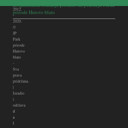
divljerastućih orhideja prisutno na području Parka
2012.
prirode Hutovo blato
-
2020.
©
JP
Park
prirode
Hutovo
blato
-
Sva
prava
pridržana.
|
Izradio
i
održava
d
a
l