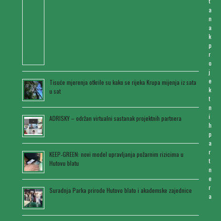
t
a
n
a
k
p
r
o
j
e
Tisuće mjerenja otkrile su kako se rijeka Krupa mijenja iz sata
k
u sat
t
n
i
ADRISKY – održan virtualni sastanak projektnih partnera
h
p
a
r
KEEP‑GREEN: novi model upravljanja požarnim rizicima u
t
Hutovu blatu
n
e
r
Suradnja Parka prirode Hutovo blato i akademske zajednice
a