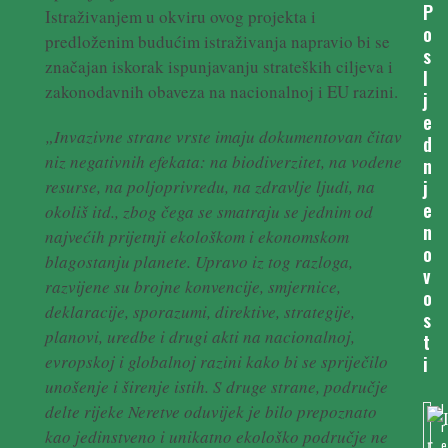
P
Istraživanjem u okviru ovog projekta i
o
predloženim budućim istraživanja napravio bi se
s
značajan iskorak ispunjavanju strateških ciljeva i
l
zakonodavnih obaveza na nacionalnoj i EU razini.
j
e
„Invazivne strane vrste imaju dokumentovan čitav
d
niz negativnih efekata: na biodiverzitet, na vodene
n
j
resurse, na poljoprivredu, na zdravlje ljudi, na
e
okoliš itd., zbog čega se smatraju se jednim od
n
najvećih prijetnji ekološkom i ekonomskom
o
blagostanju planete. Upravo iz tog razloga,
v
razvijene su brojne konvencije, smjernice,
o
deklaracije, sporazumi, direktive, strategije,
s
planovi, uredbe i drugi akti na nacionalnoj,
t
evropskoj i globalnoj razini kako bi se spriječilo
i
unošenje i širenje istih. S druge strane, područje
I
delte rijeke Neretve oduvijek je bilo prepoznato
r
kao jedinstveno i unikatno ekološko područje ne
e