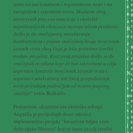
samo na nacionalnom i regionalnom, nego i na
n
a
europskom i svjetskom nivou. Međutim zbog
intenzivnih procesa tranzicije i ekološki
o
neprihvatljivih obrazaca razvoja tokom prošlosti,
z
i
došlo je do značajanog narušavanja
ć
biodiverziteta i pojave značajnog broja invazivnih
:
stranih vrsta zbog čega je bilo potrebno izvršiti
i
ovakav projekat. Kroz ovaj projekat došlo se do
s
značajnih rezultata koje će biti iskorišteni u cilju
o
uspostave kontrole invazivnih stranih vrsta i
s
uspostavi adekvatnog održivog gospodarenja
v
j
ovim prirodnim područjem od neprocjenjivog
e
značaja“
ističe Boškailo.
s
n
Podsjetimo, ekspertni tim ekološke udruge
i
k
Anguilla je posljednjih deset mjeseci
a
implementirao projekt “Invazivne biljne vrste
k
v
delte rijeke Neretve“ koji je imao za cilj izvršiti
o