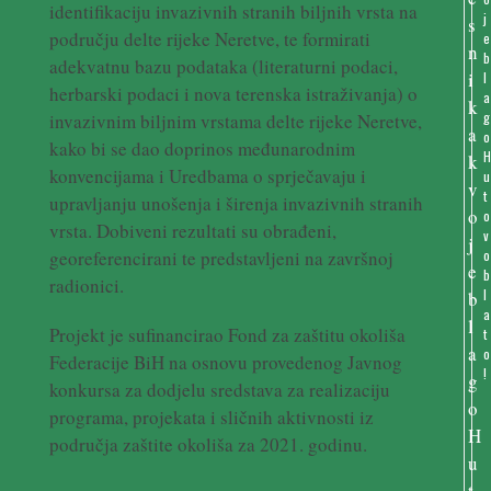
identifikaciju invazivnih stranih biljnih vrsta na
j
području delte rijeke Neretve, te formirati
e
b
adekvatnu bazu podataka (literaturni podaci,
l
herbarski podaci i nova terenska istraživanja) o
a
g
invazivnim biljnim vrstama delte rijeke Neretve,
o
kako bi se dao doprinos međunarodnim
konvencijama i Uredbama o sprječavaju i
u
t
upravljanju unošenja i širenja invazivnih stranih
o
vrsta. Dobiveni rezultati su obrađeni,
v
o
georeferencirani te predstavljeni na završnoj
b
radionici.
l
a
Projekt je sufinancirao Fond za zaštitu okoliša
t
o
Federacije BiH na osnovu provedenog Javnog
!
konkursa za dodjelu sredstava za realizaciju
programa, projekata i sličnih aktivnosti iz
područja zaštite okoliša za 2021. godinu.