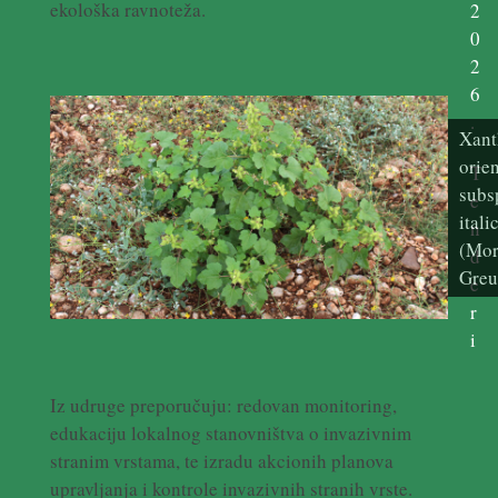
ekološka ravnoteža.
2
0
2
6
.
Xant
orien
T
subs
e
ital
n
(Mor
d
Greu
e
r
i
Iz udruge preporučuju: redovan monitoring,
edukaciju lokalnog stanovništva o invazivnim
stranim vrstama, te izradu akcionih planova
upravljanja i kontrole invazivnih stranih vrste.