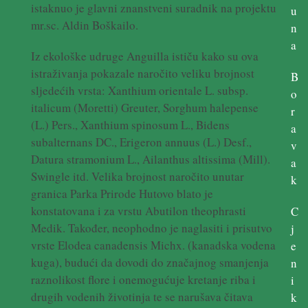
istaknuo je glavni znanstveni suradnik na projektu
u
mr.sc. Aldin Boškailo.
n
a
Iz ekološke udruge Anguilla ističu kako su ova
istraživanja pokazale naročito veliku brojnost
B
sljedećih vrsta: Xanthium orientale L. subsp.
o
italicum (Moretti) Greuter, Sorghum halepense
r
(L.) Pers., Xanthium spinosum L., Bidens
a
subalternans DC., Erigeron annuus (L.) Desf.,
v
Datura stramonium L., Ailanthus altissima (Mill).
a
Swingle itd. Velika brojnost naročito unutar
k
granica Parka Prirode Hutovo blato je
konstatovana i za vrstu Abutilon theophrasti
C
Medik. Također, neophodno je naglasiti i prisutvo
j
vrste Elodea canadensis Michx. (kanadska vodena
e
kuga), budući da dovodi do značajnog smanjenja
n
raznolikost flore i onemogućuje kretanje riba i
i
drugih vodenih životinja te se narušava čitava
k