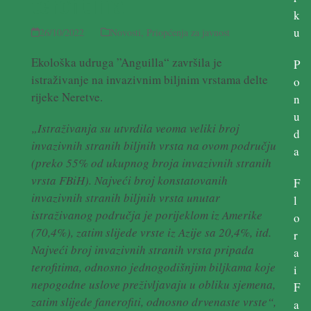
terofitima
k
u
26/10/2022
Novosti
,
Priopćenja za javnost
Ekološka udruga ”Anguilla“ završila je
P
istraživanje na invazivnim biljnim vrstama delte
o
rijeke Neretve.
n
u
„Istraživanja su utvrdila veoma veliki broj
d
invazivnih stranih biljnih vrsta na ovom području
a
(preko 55% od ukupnog broja invazivnih stranih
vrsta FBiH). Najveći broj konstatovanih
F
invazivnih stranih biljnih vrsta unutar
l
istraživanog područja je porijeklom iz Amerike
o
(70,4%), zatim slijede vrste iz Azije sa 20,4%, itd.
r
Najveći broj invazivnih stranih vrsta pripada
a
terofitima, odnosno jednogodišnjim biljkama koje
i
nepogodne uslove preživljavaju u obliku sjemena,
F
zatim slijede fanerofiti, odnosno drvenaste vrste“,
a