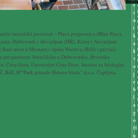
čni turistički proizvod – Plava propusnica (Blue Pass),
tama: Dubrovnik i Akvarijum (HR), Kotor i Akvarijum
Stari most u Mostaru i rijeka Neretva (BiH) i privlači
ira pet partnera: Sveučilište u Dubrovniku, Hrvatska
or, Crna Gora, Univerzitet Crne Gore, Institut za biologiju
, BiH, JP“Park prirode Hutovo blato” d.o.o. Čapljina,