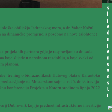
o
s
l
j
e
biološka obilježja Jadranskog mora, a dr. Valter Kožul
d
m na dinamičke promjene, a posebno na nove (alohtone)
n
j
e
k projektnih partnera gdje je raspravljano o do sada
n
ma koje slijede u narednom razdoblju, a koje svaki od
o
nim planom.
v
anke: trening o bioraznolikosti Hutovog blata u Karaotoku
o
, predstavljanje na Mostarskom sajmu od 5. do 9. travnja
s
ršnu konferenciju Projekta u Kotoru sredinom lipnja 2022.
t
i
arij Dubrovnik koji je predmet infrastrukturne investicije