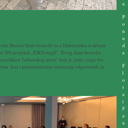
u
P
vili u Dubrovniku
o
n
u
rode Hutovo blato boravili su u Dubrovniku u sklopu
d
ični IPA projekat „EXChAngE”. Prvog dana boravka
a
znolikost Jadranskog mora“ koji je, prije svega bio
F
rima kao i predstavnicima institucija odgovornih za
l
o
r
a
i
F
a
u