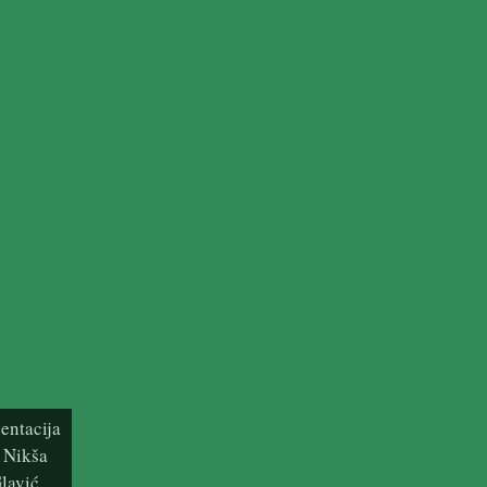
entacija
. Nikša
lavić