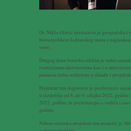
Dr. Nikša Glavić predstavio je geografska i 
bioraznolikost Jadranskog mora s naglasko
vrste.
Drugog dana boravka održan je radni sastana
realiziranim aktivnostima kao i o aktivnosti
partnera treba realizirati u skladu s projekt
Projektni tim dogovorio je predstojeće sast
u razdoblju od 8. do 9. ožujka 2022. godine
2022. godine, te prezentaciju e-vodiča i zav
godine.
Nakon sastanka projektni tim posjetio je Akv
u okviru projekta.