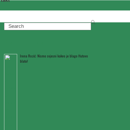
Search
Posljednje novosti
Irena Rozić: Nismo svjesni kakvo je blago Hutovo
blato!