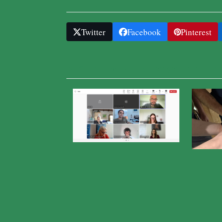
Podijelite ....
Twitter
Facebook
Pinterest
Slične novosti iz Parka prirode