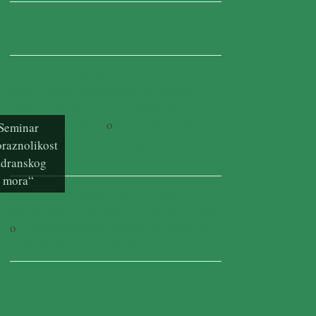
Najnoviji komentari
U Parku prirode Hutovo blato u tijeku
procjena hidropotencijala Deranskog
jezera za ekohidrološku revitalizaciju -
poslovni-global.ba
o
U tijeku procjena
Seminar
hidropotencijala Deranskog jezera za
raznolikost
ekohidrološku revitalizaciju
adranskog
mora“
Park prirode Hutovo blato obiluje s 14
divljerastućih orhideja • AbrašRadio News
o
14 divljerastućih orhideja prisutno na
području Parka prirode Hutovo blato