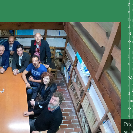
Proj
sast