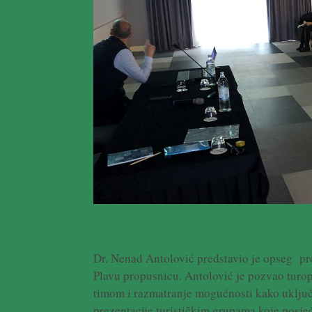
Dr. Nenad Antolović predstavio je opseg pr
Plavu propusnicu. Antolović je pozvao turop
timom i razmatranje mogućnosti kako uključ
prezentacije turističkim grupama koje posjeć