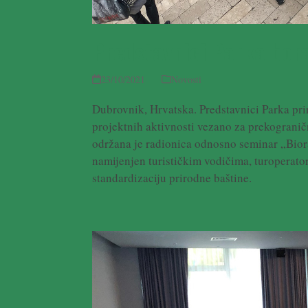
Predstavnici Parka bora
23/10/2021
Novosti
Dubrovnik, Hrvatska. Predstavnici Parka pri
projektnih aktivnosti vezano za prekogran
održana je radionica odnosno seminar „Biora
namijenjen turističkim vodičima, turoperato
standardizaciju prirodne baštine.