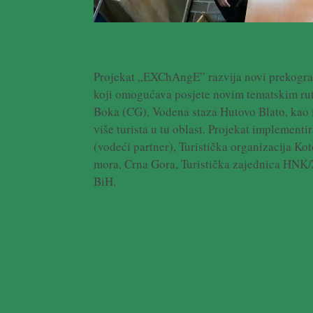
Projekat „EXChAngE” razvija novi prekograni
koji omogućava posjete novim tematskim ru
Boka (CG), Vodena staza Hutovo Blato, kao i 
više turista u tu oblast. Projekat implement
(vodeći partner), Turistička organizacija Kot
mora, Crna Gora, Turistička zajednica HNK/Ž
BiH.