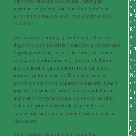
otpornost šumskih ekosistema i ostavljaju
n
ogromnu mogućnost da šume budu izložene
a
ostalim rizicima kao što su različite bolesti ili
o
štetočine.
z
i
Ovo zahtijeva bolju pripremljenost i efikasne
ć
:
dogovore, ali i holističko i temeljno preispitivanje
i upravljanje šumskim ekosistemima ne samo u
i
zaštićenim područjima već i šire na lokalnom,
s
nacionalnom i regionalnom nivou. Zajednički
o
interes i potreba zemalja Dinarskog luka su
s
v
povećanju otpornosti zapadnobalkanskih šuma i
j
pejzaža što se može postići samo zajedničkim
e
naporima kroz poboljšanje regionalne saradnje
s
n
kako bi region bio što bolje pripremljen za
i
suočavanje sa rizicima i prijetnjama po šumske
k
a
ekosisteme.
k
v
Stoga Parkovi Dinarida kao regionalna
o