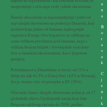
napora na regionalnom i nacionalnim nivoima za
u
unapređenje i očuvanje ovih važnih ekosistema.
n
a
Šumski ekosistemi su najzastupljeniji i jedni od
najvažnijih ekosistema na području Dinarida, koji
B
predstavljaju jedan od šumama najbogatijih
o
regiona u Evropi. Ovo bogatstvo se odlikuje ne
r
samo velikom površinom pod šumama, nego i
a
velikim brojem biljnih i životinjskih vrsta koje
v
žive u šumskim ekosistemima, kao i ljepotom
a
predjela.
k
Pošumljenost u Dinaridima se kreće od 31% u
C
Srbiji do čak 61.5% u Crnoj Gori i 62% u Sloveniji,
j
što je znatno više od prosjeka u EU (39%).
e
n
Očuvanje šuma i drugih ekosistema jedan je od 17
i
globalnih ciljeva Ujedinjenih nacija koji čine
k
Program održivog razvoja do 2030. godine.