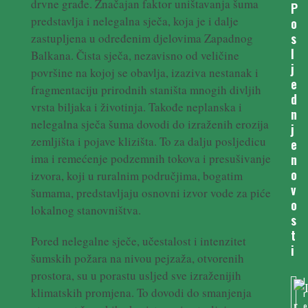
drvne građe. Značajan faktor uništavanja šuma
P
predstavlja i nelegalna sječa, koja je i dalje
o
s
zastupljena u određenim djelovima Zapadnog
l
Balkana. Čista sječa, nezavisno od veličine
j
površine na kojoj se obavlja, izaziva nestanak i
e
fragmentaciju prirodnih staništa mnogih divljih
d
vrsta biljaka i životinja. Takođe neplanska i
n
nelegalna sječa šuma dovodi do izraženih erozija
j
zemljišta i pojave klizišta. To za dalju posljedicu
e
ima i remećenje podzemnih tokova i presušivanje
n
o
izvora, koji u ruralnim područjima, bogatim
v
šumama, predstavljaju osnovni izvor vode za piće
o
lokalnog stanovništva.
s
t
Pored nelegalne sječe, učestalost i intenzitet
i
šumskih požara na nivou pejzaža, otvorenih
prostora, su u porastu usljed sve izraženijih
I
klimatskih promjena. To dovodi do smanjenja
r
e