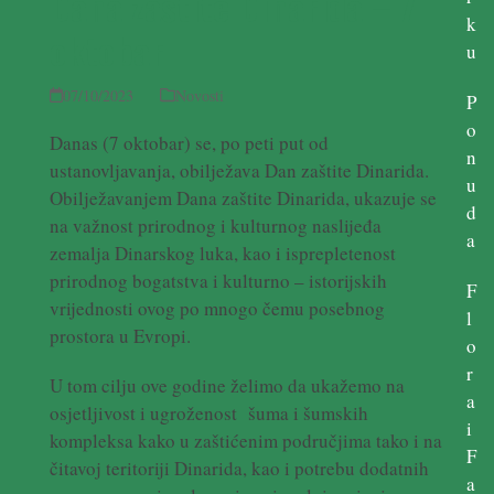
Dana zaštite Dinarida – 7
k
oktobar
u
07/10/2023
Novosti
P
o
Danas (7 oktobar) se, po peti put od
n
ustanovljavanja, obilježava Dan zaštite Dinarida.
u
Obilježavanjem Dana zaštite Dinarida, ukazuje se
d
na važnost prirodnog i kulturnog naslijeđa
a
zemalja Dinarskog luka, kao i isprepletenost
prirodnog bogatstva i kulturno – istorijskih
F
vrijednosti ovog po mnogo čemu posebnog
l
prostora u Evropi.
o
r
U tom cilju ove godine želimo da ukažemo na
a
osjetljivost i ugroženost šuma i šumskih
i
kompleksa kako u zaštićenim područjima tako i na
F
čitavoj teritoriji Dinarida, kao i potrebu dodatnih
a