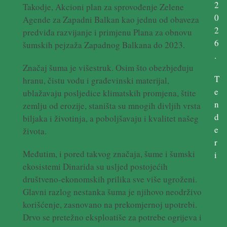
2
Takodje, Akcioni plan za sprovođenje Zelene
0
Agende za Zapadni Balkan kao jednu od obaveza
2
predviđa razvijanje i primjenu Plana za obnovu
6
šumskih pejzaža Zapadnog Balkana do 2023.
.
Značaj šuma je višestruk. Osim što obezbjeđuju
T
hranu, čistu vodu i građevinski materijal,
e
ublažavaju posljedice klimatskih promjena, štite
n
zemlju od erozije, staništa su mnogih divljih vrsta
d
biljaka i životinja, a poboljšavaju i kvalitet našeg
e
života.
r
Međutim, i pored takvog značaja, šume i šumski
i
ekosistemi Dinarida su usljed postojećih
društveno-ekonomskih prilika sve više ugroženi.
Glavni razlog nestanka šuma je njihovo neodrživo
korišćenje, zasnovano na prekomjernoj upotrebi.
Drvo se pretežno eksploatiše za potrebe ogrijeva i