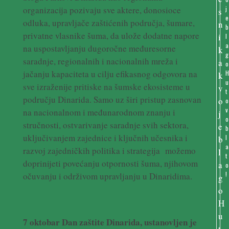
organizacija pozivaju sve aktere, donosioce
j
e
odluka, upravljače zaštićenih područja, šumare,
b
privatne vlasnike šuma, da ulože dodatne napore
l
a
na uspostavljanju dugoročne međuresorne
g
saradnje, regionalnih i nacionalnih mreža i
o
jačanju kapaciteta u cilju efikasnog odgovora na
u
sve izraženije pritiske na šumske ekosisteme u
t
području Dinarida. Samo uz širi pristup zasnovan
o
v
na nacionalnom i međunarodnom znanju i
o
stručnosti, ostvarivanje saradnje svih sektora,
b
uključivanjem zajednice i ključnih učesnika i
l
a
razvoj zajedničkih politika i strategija možemo
t
doprinijeti povećanju otpornosti šuma, njihovom
o
!
očuvanju i održivom upravljanju u Dinaridima.
7 oktobar Dan zaštite Dinarida, ustanovljen je