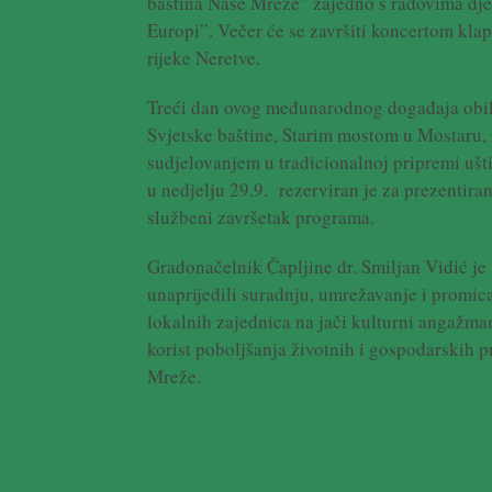
baština Naše Mreže” zajedno s radovima dje
Europi”. Večer će se završiti koncertom klap
rijeke Neretve.
Treći dan ovog međunarodnog događaja obil
Svjetske baštine, Starim mostom u Mostaru, 
sudjelovanjem u tradicionalnoj pripremi ušti
u nedjelju 29.9. rezerviran je za prezentiran
službeni završetak programa.
Gradonačelnik Čapljine dr. Smiljan Vidić je 
unaprijedili suradnju, umrežavanje i promica
lokalnih zajednica na jači kulturni angažman
korist poboljšanja životnih i gospodarskih pr
Mreže.
Podijelite ....