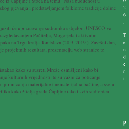
0
ce iz Čapljine i Stoca na temu “Naša budućnost u
2
skog pjevanja i predstavljanjem folklorne tradicije doline
6
.
ježiti će upoznavanje sudionika s dijelom UNESCO-ve
T
razgledavanjem Počitelja, Mogorjela i aktivnim
e
paka na Trgu kralja Tomislava (28.9. 2019.). Završni dan,
n
je projektnih rezultata, prezentaciju web stranice te
d
e
istakao kako su susreti Mreže osmišljeni kako bi
r
nje kulturnih vrijednosti, te su važni za poticanje
i
, promicanju materijalne i nematerijalna baštine, a sve u
ilika kako žitelja grada Čapljine tako i svih sudionica
P