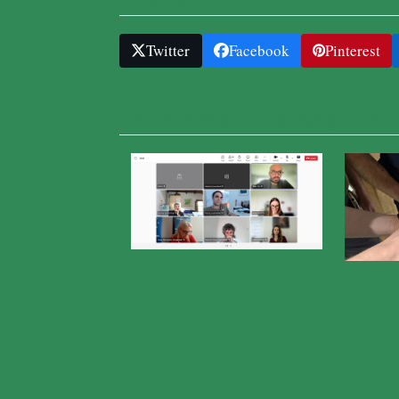
Twitter
Facebook
Pinterest
Slične novosti iz Parka prirode