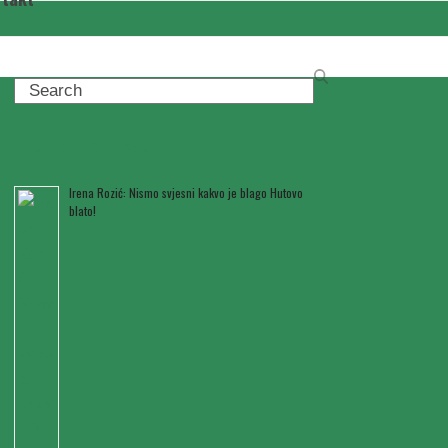
Search
Posljednje novosti
Irena Rozić: Nismo svjesni kakvo je blago Hutovo
blato!