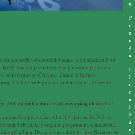
u
P
stanka Mreže „I care for
o
n
u
d
a
 međunarodnih volonterskih kampova organiziranih od
UNESCO-a koji je dobio visoka pokroviteljstva svih
F
 među kojima je Čapljina i Stolac iz Bosne i
l
europskih kulturnih gradova pod nazivom „I Care for
o
r
a
 „Od lokalnih identiteta do europskog identiteta“
i
F
 gradom Čapljina od četvrtka 26.9. pa sve do 29.9. je
a
, Slovenije i Hrvatske s bogatim programom, seminarima,
u
inom Čapljine, Hercegovine i doline rijeke Neretve sve