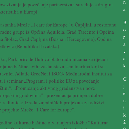
n
ovezivanja je povećanje partnerstva i suradnje s drugim
a
teristika u Europi.
B
stanka Mreže „I care for Europe“ u Čapljini, u restoranu
o
 radne grupe iz Općina Aquileia, Grad Tarcento i Općina
r
ina Stolac, Grad Čapljina (Bosna i Hercegovina), Općina
a
etković (Republika Hrvatska).
v
a
ku, Park prirode Hutovo blato radionicama za djecu i
k
jalne baštine svih izaslanstava, seminarima koji su
stavnici Adiatic GreeNet i ISOG- Međnarodni institut za
C
žati i seminar „Programi i politike EU za povećanje
j
štini“, „Promicanje aktivnog građanstva i nove
e
ropskim gradovima” , prezentacija primjera dobre
n
 radionica: Izrada zajedničkih projekata za održivi
i
e projekte Mreže “I Care for Europe”.
k
2
 godine kulturne baštine otvaranjem izložbe “Kulturna