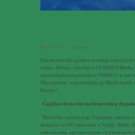
Svečano otvaranje 6. sa
Europe“ u Čapljini
26/09/2019
Novosti
Nakon nekoliko godina suradnje u projektu
strane Adriatic GreeNet-a i UNESCO Kluba 
nacionalnih povjerenstava UNESCO-a, mjesta
Hercegovine, uspostavljena je Mreža malih 
Europe“.
Čapljina domaćini međunarodnog događaja
Turistička organizacija Čapljinka zajedno s
domaćin za 200 sudionika iz Italije, Srbije
radionicama, upoznavanjem s kulturnom bašt