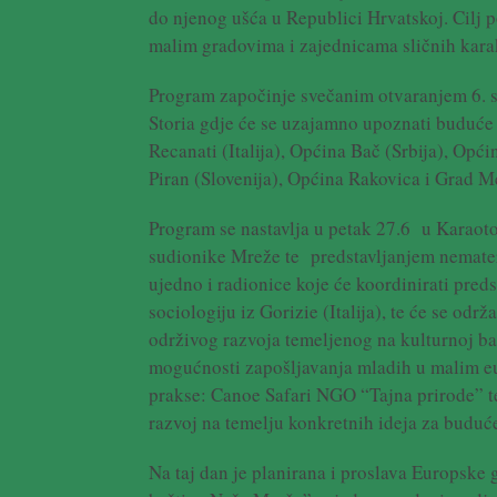
do njenog ušća u Republici Hrvatskoj. Cilj p
malim gradovima i zajednicama sličnih karak
Program započinje svečanim otvaranjem 6. sa
Storia gdje će se uzajamno upoznati buduće
Recanati (Italija), Općina Bač (Srbija), Opć
Piran (Slovenija), Općina Rakovica i Grad M
Program se nastavlja u petak 27.6 u Karaoto
sudionike Mreže te predstavljanjem nemateri
ujedno i radionice koje će koordinirati pred
sociologiju iz Gorizie (Italija), te će se odr
održivog razvoja temeljenog na kulturnoj ba
mogućnosti zapošljavanja mladih u malim eu
prakse: Canoe Safari NGO “Tajna prirode” te
razvoj na temelju konkretnih ideja za buduć
Na taj dan je planirana i proslava Europske