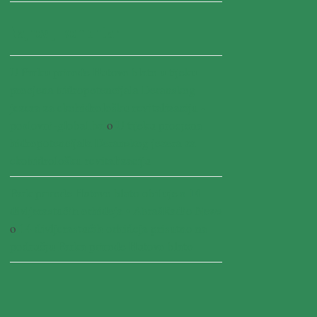
Najnoviji komentari
U Parku prirode Hutovo blato u tijeku
procjena hidropotencijala Deranskog
jezera za ekohidrološku revitalizaciju -
poslovni-global.ba
o
U tijeku procjena
hidropotencijala Deranskog jezera za
ekohidrološku revitalizaciju
Park prirode Hutovo blato obiluje s 14
divljerastućih orhideja • AbrašRadio News
o
14 divljerastućih orhideja prisutno na
području Parka prirode Hutovo blato