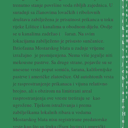
trenutno stanje površine voda ribljih zajednica. U
j
e
suradnji sa članovima lovačkih i ribolovnih
b
društava zabilježena je prisutnost prikanca u toku
l
a
rijeke Lištice i kanalima u obodnom dijelu. Ovdje
g
se u kanalima zadržao i šaran. Na svim
o
lokacijama zabilježeno je prisusto sunčanice.
u
Ihtiofauna Mostarskog blata u zadnje vrijeme
t
izražajno je promijenjena. Nema više jegulje niti
o
mekousne pastrve. Sa druge strane, pojavile su se
v
o
unesene vrste poput somića, šarana, kalifornijske
b
pastrve i američke zlatovčice. Od autohtonih vrsta
l
a
je rasprostranjenje prikanaca i vijuna relativno
t
brojno, ali s obzirom na limitirani areal
o
rasprostranjenja ove vreste tretiraju se kao
!
ugrožene. Tijekom istraživanja i prema
zabilješkama lokalnih ribara u vodama
Mostarskog blata nisu registrirane predatorske
vrste kao što su štuka (Esox lucius) i američki