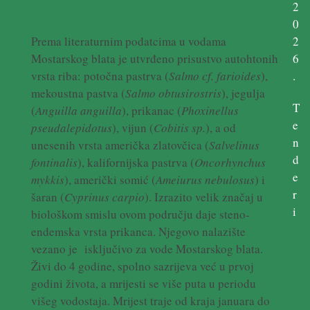
2
0
2
Prema literaturnim podatcima u vodama
6
Mostarskog blata je utvrđeno prisustvo autohtonih
.
vrsta riba: potočna pastrva (
Salmo cf. farioides
),
mekoustna pastva (
Salmo obtusirostris
), jegulja
T
(
Anguilla anguilla
), prikanac (
Phoxinellus
e
pseudalepidotus
), vijun (
Cobitis sp.
), a od
n
unesenih vrsta američka zlatovčica (
Salvelinus
d
fontinalis
), kalifornijska pastrva (
Oncorhynchus
e
mykkis
), američki somić (
Ameiurus nebulosus
) i
r
šaran (
Cyprinus carpio
). Izrazito velik značaj u
i
biološkom smislu ovom području daje steno-
endemska vrsta prikanca. Njegovo nalazište
vezano je isključivo za vode Mostarskog blata.
Živi do 4 godine, spolno sazrijeva već u prvoj
godini života, a mrijesti se više puta u periodu
višeg vodostaja. Mrijest traje od kraja januara do