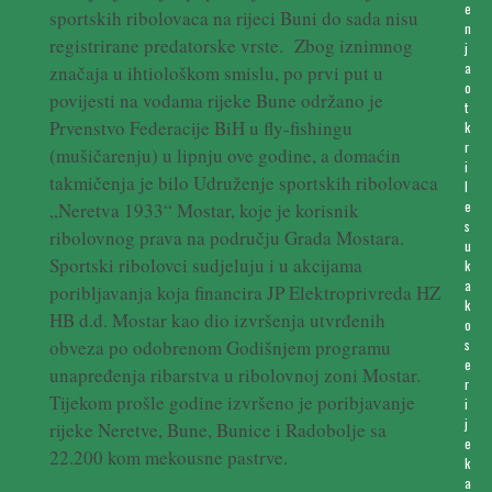
e
sportskih ribolovaca na rijeci Buni do sada nisu
n
registrirane predatorske vrste. Zbog iznimnog
j
a
značaja u ihtiološkom smislu, po prvi put u
o
povijesti na vodama rijeke Bune održano je
t
Prvenstvo Federacije BiH u fly-fishingu
k
r
(mušičarenju) u lipnju ove godine, a domaćin
i
takmičenja je bilo Udruženje sportskih ribolovaca
l
e
„Neretva 1933“ Mostar, koje je korisnik
s
ribolovnog prava na području Grada Mostara.
u
Sportski ribolovci sudjeluju i u akcijama
k
a
poribljavanja koja financira JP Elektroprivreda HZ
k
HB d.d. Mostar kao dio izvršenja utvrđenih
o
obveza po odobrenom Godišnjem programu
s
e
unapređenja ribarstva u ribolovnoj zoni Mostar.
r
Tijekom prošle godine izvršeno je poribjavanje
i
j
rijeke Neretve, Bune, Bunice i Radobolje sa
e
22.200 kom mekousne pastrve.
k
a