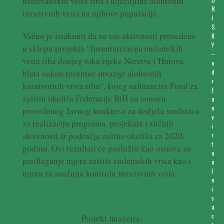
neretvanskih vrsta riba i utjecajima alohtonih
R
invazivnih vrsta na njihove populacije.
I
S
Važno je istaknuti da su sve aktivnosti provedene
K
Y
u sklopu projekta “Inventarizacija endemskih
–
vrsta riba donjeg toka rijeke Neretve i Hutova
o
d
blata nakon recentne invazije alohtonih
r
karnivornih vrsta riba“, kojeg sufinancira Fond za
ž
zaštitu okoliša Federacije BiH na osnovu
a
n
provedenog Javnog konkursa za dodjelu sredstava
v
za realizaciju programa, projekata i sličnih
i
aktivnosti iz područja zaštite okoliša za 2020.
r
t
godinu. Ovi rezultati će poslužiti kao osnova za
u
predlaganje mjera zaštite endemskih vrsta kao i
a
l
mjera za snažniju kontrolu invazivnih vrsta.
n
i
s
a
s
Projekt financira: