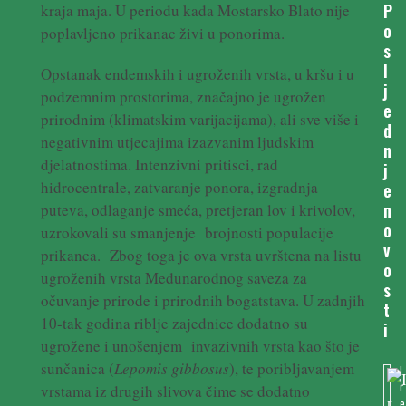
P
kraja maja. U periodu kada Mostarsko Blato nije
o
poplavljeno prikanac živi u ponorima.
s
l
Opstanak endemskih i ugroženih vrsta, u kršu i u
j
podzemnim prostorima, značajno je ugrožen
e
prirodnim (klimatskim varijacijama), ali sve više i
d
negativnim utjecajima izazvanim ljudskim
n
djelatnostima. Intenzivni pritisci, rad
j
hidrocentrale, zatvaranje ponora, izgradnja
e
n
puteva, odlaganje smeća, pretjeran lov i krivolov,
o
uzrokovali su smanjenje brojnosti populacije
v
prikanca. Zbog toga je ova vrsta uvrštena na listu
o
ugroženih vrsta Međunarodnog saveza za
s
očuvanje prirode i prirodnih bogatstava. U zadnjih
t
10-tak godina riblje zajednice dodatno su
i
ugrožene i unošenjem invazivnih vrsta kao što je
sunčanica (
Lepomis gibbosus
), te poribljavanjem
I
r
vrstama iz drugih slivova čime se dodatno
e