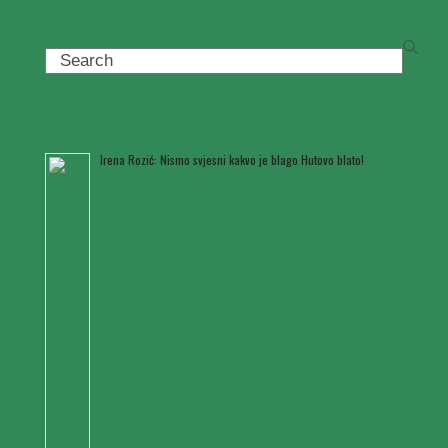
Search
Posljednje novosti
Irena Rozić: Nismo svjesni kakvo je blago Hutovo blato!