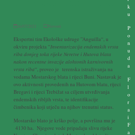
Mostarskog blata i rijeke
k
Bune
u
16/07/2021
Novosti
P
o
Ekspertni tim Ekološke udruge ”Anguilla“, u
n
okviru projekta “
Inventarizacija endemskih vrsta
u
riba donjeg toka rijeke Neretve i Hutova blata
d
nakon recentne invazije alohtonih karnivornih
a
vrsta riba
“, proveo je terenska istraživanja na
vodama Mostarskog blata i rijeci Buni. Nastavak je
F
ovo aktivnosti provedenih na Hutovom blatu, rijeci
l
Bregavi i rijeci Trebižat sa ciljem utvrđivanja
o
endemskih ribljih vrsta, te identifikacije
r
čimbenika koji utječu na njihov trenutni status.
a
i
Mostarsko blato je krško polje, a površina mu je
F
4130 ha. Njegove vode pripadaju slivu rijeke
a