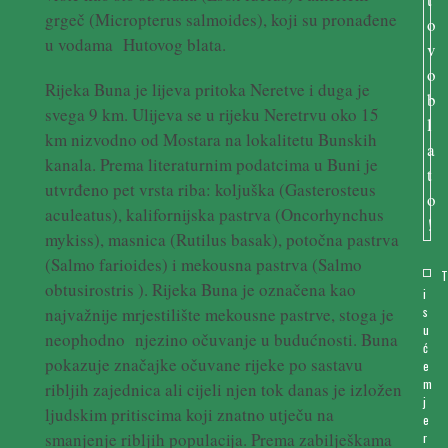
grgeč (Micropterus salmoides), koji su pronađene
u vodama Hutovog blata.
Rijeka Buna je lijeva pritoka Neretve i duga je
svega 9 km. Ulijeva se u rijeku Neretrvu oko 15
km nizvodno od Mostara na lokalitetu Bunskih
kanala. Prema literaturnim podatcima u Buni je
utvrđeno pet vrsta riba: koljuška (Gasterosteus
aculeatus), kalifornijska pastrva (Oncorhynchus
mykiss), masnica (Rutilus basak), potočna pastrva
(Salmo farioides) i mekousna pastrva (Salmo
obtusirostris ). Rijeka Buna je označena kao
i
najvažnije mrjestilište mekousne pastrve, stoga je
s
u
neophodno njezino očuvanje u budućnosti. Buna
ć
pokazuje značajke očuvane rijeke po sastavu
e
m
ribljih zajednica ali cijeli njen tok danas je izložen
j
ljudskim pritiscima koji znatno utječu na
e
smanjenje ribljih populacija. Prema zabilješkama
r