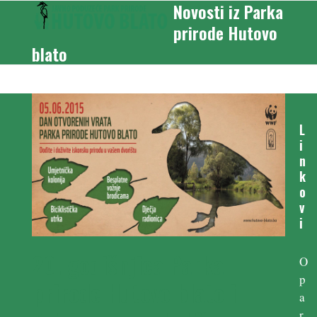
Novosti iz Parka
Skip
Open
Close
to
prirode Hutovo
mobile
mobile
content
blato
menu
menu
L
i
n
k
o
v
i
20. godišnjica Parka
O
p
prirode Hutovo blato i
a
r