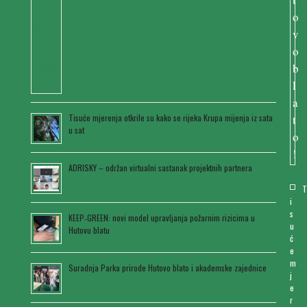
Tisuće mjerenja otkrile su kako se rijeka Krupa mijenja iz sata
u sat
ADRISKY – održan virtualni sastanak projektnih partnera
i
s
KEEP‑GREEN: novi model upravljanja požarnim rizicima u
u
Hutovu blatu
ć
e
m
Suradnja Parka prirode Hutovo blato i akademske zajednice
j
e
r