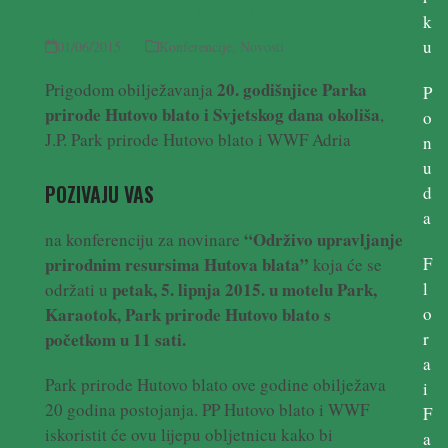
Svjetski dan okoliša
k
u
01/06/2015
Konferencije
,
Novosti
20. godišnjice Parka
Prigodom obilježavanja
P
prirode Hutovo blato i Svjetskog dana okoliša
,
o
J.P. Park prirode Hutovo blato i WWF Adria
n
u
POZIVAJU VAS
d
a
“Održivo upravljanje
na konferenciju za novinare
prirodnim resursima Hutova blata”
F
koja će se
petak, 5. lipnja 2015. u motelu Park,
l
održati u
Karaotok, Park prirode Hutovo blato s
o
početkom u 11 sati.
r
a
Park prirode Hutovo blato ove godine obilježava
i
20 godina postojanja. PP Hutovo blato i WWF
F
iskoristit će ovu lijepu obljetnicu kako bi
a