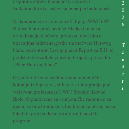
osigurala zdrava budućnost, a zdravi i
2
funkcionalni ekosustavi su temelj te budućnosti.
0
2
Na konferenciji za novinare 5. lipnja WWF i PP
6
Hutovo blato predstavit će Akcijski plan za
.
revitalizaciju močvara, prikazati novi film o
utjecajima hidroenergetike na močvare Hutovog
T
blata, prezentirati Living planet Report za BiH, te
e
predstaviti rezultate zimskog brojanja ptica i film
n
„Ptice Hutovog blata“.
d
e
Organizirat ćemo međunarodnu umjetničku
r
koloniju iz kiparstva, slikarstva i fotografije pod
i
vodstvom profesora iz UWC i Srednje likovne
škole. Organizirane su i umjetničke radionice za
djecu, vožnje brodicama, biciklistička utrka, bazar
lokalnih proizvođača te kulturni i muzički
program.