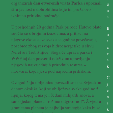
dan otvorenih vrata Parka
organizirali
i upoznali
u
širu javnost o dobrobitima koje im pruža ovo
n
iznimno prirodno područje.
a
U posljednjih 20 godina Park prirode Hutovo blato
B
suočio se s brojnim izazovima, a pritisci na
o
njegove ekosustave svake se godine povećavaju,
r
posebice zbog razvoja hidroenergetike u slivu
a
Neretve i Trebišnjice. Stoga će uprava parka i
v
WWF taj dan posvetiti održivom upravljanju
a
njegovih najvrjednijih prirodnih resursa –
k
močvara, koje i jesu pod najvećim pritiskom.
C
Ovogodišnju obljetnicu povezali smo sa Svjetskim
j
danom okoliša, koji se obilježava svake godine 5.
e
lipnja, kojeg tema je „Sedam milijardi snova, a
n
samo jedan planet. Trošimo odgovorno!“. Živjeti u
i
granicama planeta je najbolja strategija kako bi se
k