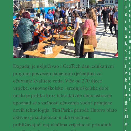
j
e
b
l
a
g
o
u
t
o
v
Događaj je uključivao i GeoTech dan, edukativni
o
program posvećen pametnim rješenjima za
b
l
očuvanje kvalitete voda. Više od 270 djece
a
vrtićke, osnovnoškolske i srednjoškolske dobi
t
imalo je priliku kroz interaktivne demonstracije
o
!
upoznati se s važnosti očuvanja voda i primjene
novih tehnologija. Tim Parka prirode Hutovo blato
aktivno je sudjelovao u aktivnostima,
približavajući najmlađima vrijednosti prirodnih