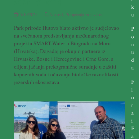
zaštite voda
k
u
15/10/2025
Novosti
,
Priopćenja za javnost
Park prirode Hutovo blato aktivno je sudjelovao
P
na svečanom predstavljanju međunarodnog
o
projekta SMART-Water u Biogradu na Moru
n
(Hrvatska). Događaj je okupio partnere iz
u
Hrvatske, Bosne i Hercegovine i Crne Gore, s
d
ciljem jačanja prekogranične suradnje u zaštiti
a
kopnenih voda i očuvanju biološke raznolikosti
F
jezerskih ekosustava.
l
o
r
a
i
F
a