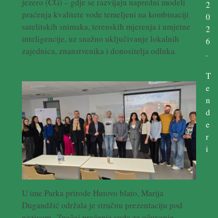
jezero (CG) – gdje se razvijaju napredni modeli
2
praćenja kvalitete vode temeljeni na kombinaciji
0
satelitskih snimaka, terenskih mjerenja i umjetne
2
inteligencije, uz snažno uključivanje lokalnih
6
zajednica, znanstvenika i donositelja odluka.
.
T
e
n
d
e
r
i
U ime Parka prirode Hutovo blato, Marija
Dugandžić održala je stručnu prezentaciju pod
nazivom „Značaj praćenja voda za očuvanje