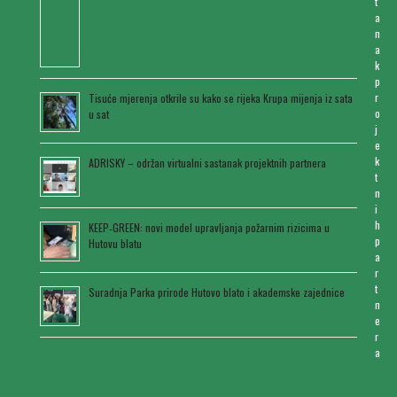
t
a
n
a
k
p
r
Tisuće mjerenja otkrile su kako se rijeka Krupa mijenja iz sata
o
u sat
j
e
k
ADRISKY – održan virtualni sastanak projektnih partnera
t
n
i
h
KEEP‑GREEN: novi model upravljanja požarnim rizicima u
p
Hutovu blatu
a
r
t
Suradnja Parka prirode Hutovo blato i akademske zajednice
n
e
r
a
Najnoviji komentari