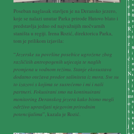
n
a
Poseban naglasak stavljen je na Deransko jezero,
koje se nalazi unutar Parka prirode Hutovo blato i
o
predstavlja jedno od najvažnijih močvarnih
z
i
staništa u regiji. Irena Rozić, direktorica Parka,
ć
tom je prilikom izjavila:
:
i
“
Jezerske su površine posebice ugrožene zbog
s
različitih antropogenih utjecaja te naglih
promjena u vodnom režimu. Stanje ekosustava
o
s
dodatno otežava prodor saliniteta iz mora. Sve su
v
to izazovi s kojima se susrećemo i mi i naši
j
e
partneri. Fokusirani smo na kontinuirani
s
monitoring Deranskog jezera kako bismo mogli
n
održivo upravljati njegovim prirodnim
i
k
potencijalima
”, kazala je Rozić.
a
k
v
o