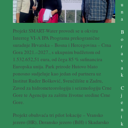
u
n
a
Projekt SMART-Water provodi se u okviru
B
Interreg VI-A IPA Programa prekogranične
o
suradnje Hrvatska – Bosna i Hercegovina – Crna
r
Gora 2021.–2027., s ukupnim budžetom od
a
1.532.652,51 eura, od čega 85 % sufinancira
v
Europska unija. Park prirode Hutovo blato
a
ponosno sudjeluje kao jedan od partnera uz
k
Institut Ruđer Bošković, Sveučilište u Zadru,
C
Zavod za hidrometeorologiju i seizmologiju Crne
j
Gore te Agenciju za zaštitu životne sredine Crne
e
Gore.
n
Projekt obuhvaća tri pilot lokacije – Vransko
i
jezero (HR), Deransko jezero (BiH) i Skadarsko
k