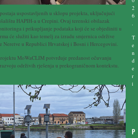
0
2
postaja uspostavljenih u sklopu projekta, uključujući
6
šalištu HAPIH-a u Crepini. Ovaj terenski obilazak
.
toringa i prikupljanje podataka koji će se objediniti u
ma će služiti kao temelj za izradu smjernica održive
T
e Neretve u Republici Hrvatskoj i Bosni i Hercegovini.
e
n
u projektu MoWaCLIM potvrđuje predanost očuvanju
d
 razvoju održivih rješenja u prekograničnom kontekstu.
e
r
i
P