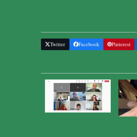
Podijelite ....
Twitter
Facebook
Pinterest
Slične novosti iz Parka prirode