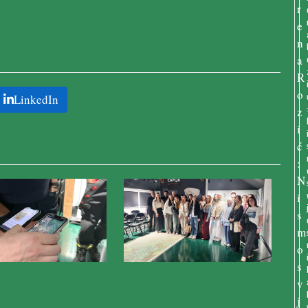
LinkedIn
 Hutovo blato