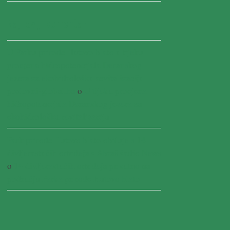
Najnoviji komentari
U Parku prirode Hutovo blato u tijeku
procjena hidropotencijala Deranskog
jezera za ekohidrološku revitalizaciju -
poslovni-global.ba
o
U tijeku procjena
hidropotencijala Deranskog jezera za
ekohidrološku revitalizaciju
Park prirode Hutovo blato obiluje s 14
divljerastućih orhideja • AbrašRadio News
o
14 divljerastućih orhideja prisutno na
području Parka prirode Hutovo blato