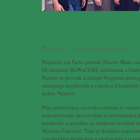
EU projekt MoWaCLIM: Iz
poljoprivrede na područ
01/04/2026
Novosti
,
Priopćenja za javnost
Projektni tim Parka prirode Hutovo Blato su
EU projekta MoWaCLIM, održanima u Dubrov
Projekt se provodi u sklopu Programa prek
smanjenje negativnih posljedica klimatskih
doline Neretve.
Prije partnerskog sastanka održana je znan
poljoprivredne proizvodnje u neretvanskoj do
predavači, a posebno su istaknuti rezultati m
Marlena Čukteraš. Time je dodatno naglašen
zajedničkog djelovanja u suočavanju s izazo