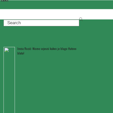
Search
Posljednje novosti
Irena Rozić: Nismo svjesni kakvo je blago Hutovo
blato!