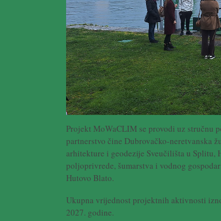
Projekt MoWaCLIM se provodi uz stručnu p
partnerstvo čine Dubrovačko-neretvanska žup
arhitekture i geodezije Sveučilišta u Splitu,
poljoprivrede, šumarstva i vodnog gospodar
Hutovo Blato.
Ukupna vrijednost projektnih aktivnosti izn
2027. godine.