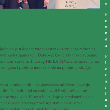
u
P
azovi održivog razvoja
o
ju delte Neretve
n
u
d
a
djelovao je u dvodnevnom sastanku i stručnoj radionici
niku u organizaciji Dubrovačko-neretvanske županije.
F
ogranične suradnje Interreg HR-BA-MNE, a usmjeren je na
l
 promjena i prodora morske vode na plodno područje
o
r
a
stveno-stručna radionica posvećena održivom razvoju
i
lini. Na radionici su sudjelovali brojni relevantni
F
onitoringa voda Hutova blata, koje je predstavila dr. sc.
a
a važnost sustavnog praćenja stanja ekosustava i
u
vima zaslanjenja i klimatskih promjena.