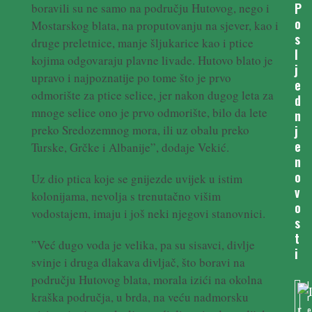
P
boravili su ne samo na području Hutovog, nego i
o
Mostarskog blata, na proputovanju na sjever, kao i
s
druge preletnice, manje šljukarice kao i ptice
l
kojima odgovaraju plavne livade. Hutovo blato je
j
upravo i najpoznatije po tome što je prvo
e
odmorište za ptice selice, jer nakon dugog leta za
d
mnoge selice ono je prvo odmorište, bilo da lete
n
j
preko Sredozemnog mora, ili uz obalu preko
e
Turske, Grčke i Albanije”, dodaje Vekić.
n
o
Uz dio ptica koje se gnijezde uvijek u istim
v
kolonijama, nevolja s trenutačno višim
o
vodostajem, imaju i još neki njegovi stanovnici.
s
t
”Već dugo voda je velika, pa su sisavci, divlje
i
svinje i druga dlakava divljač, što boravi na
području Hutovog blata, morala izići na okolna
I
kraška područja, u brda, na veću nadmorsku
r
e