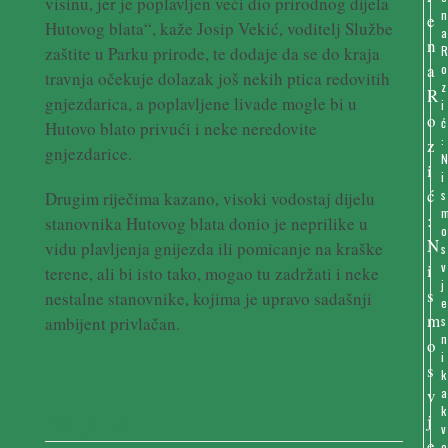
visinu, jer je poplavljen veći dio prirodnog dijela
n
Hutovog blata“, kaže Josip Vekić, voditelj Službe
a
zaštite u Parku prirode, te dodaje da se do kraja
o
travnja očekuje dolazak još nekih ptica redovitih
z
gnjezdarica, a poplavljene livade mogle bi u
i
ć
Hutovo blato privući i neke neredovite
:
gnjezdarice.
i
s
Drugim riječima kazano, visoki vodostaj dijelu
stanovnika Hutovog blata donio je neprilike u
o
vidu plavljenja gnijezda ili pomicanje na kraške
s
v
terene, ali bi isto tako, mogao tu zadržati i neke
j
nestalne stanovnike, kojima je upravo sadašnji
e
s
ambijent privlačan.
n
i
k
a
k
Podijelite ....
v
o