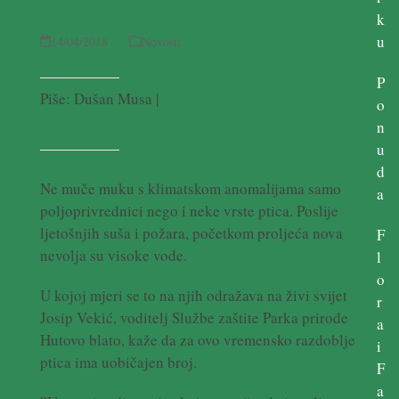
protjerala divlje svinje
k
u
14/04/2018
Novosti
P
Piše: Dušan Musa |
Čapljinski portal
o
n
u
d
Ne muče muku s klimatskom anomalijama samo
a
poljoprivrednici nego i neke vrste ptica. Poslije
ljetošnjih suša i požara, početkom proljeća nova
F
nevolja su visoke vode.
l
o
U kojoj mjeri se to na njih odražava na živi svijet
r
Josip Vekić, voditelj Službe zaštite Parka prirode
a
Hutovo blato, kaže da za ovo vremensko razdoblje
i
ptica ima uobičajen broj.
F
a