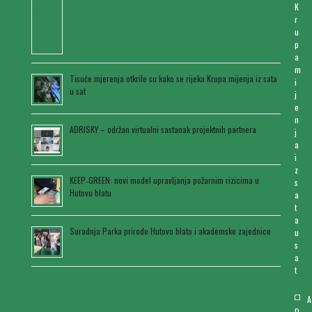
K
r
u
p
a
m
Tisuće mjerenja otkrile su kako se rijeka Krupa mijenja iz sata
i
u sat
j
e
n
ADRISKY – održan virtualni sastanak projektnih partnera
j
a
i
z
KEEP‑GREEN: novi model upravljanja požarnim rizicima u
s
Hutovu blatu
a
t
a
Suradnja Parka prirode Hutovo blato i akademske zajednice
u
s
a
t
Najnoviji komentari
A
D