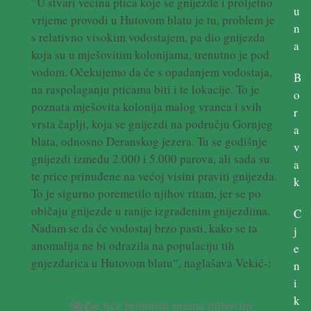
”U stvari većina ptica koje se gnijezde i proljetno
u
vrijeme provodi u Hutovom blatu je tu, problem je
n
s relativno visokim vodostajem, pa dio gnijezda
a
koja su u mješovitim kolonijama, trenutno je pod
vodom. Očekujemo da će s opadanjem vodostaja,
B
na raspolaganju pticama biti i te lokacije. To je
o
poznata mješovita kolonija malog vranca i svih
r
vrsta čaplji, koja se gnijezdi na području Gornjeg
a
blata, odnosno Deranskog jezera. Tu se godišnje
v
gnijezdi između 2.000 i 5.000 parova, ali sada su
a
te price prinuđene na većoj visini praviti gnijezda.
k
To je sigurno poremetilo njihov ritam, jer se po
običaju gnijezde u ranije izgrađenim gnijezdima.
C
Nadam se da će vodostaj brzo pasti, kako se ta
j
anomalija ne bi odrazila na populaciju tih
e
gnjezdarica u Hutovom blatu“, naglašava Vekić-:
n
i
k
Što se tiče brojnosti prema njihovim