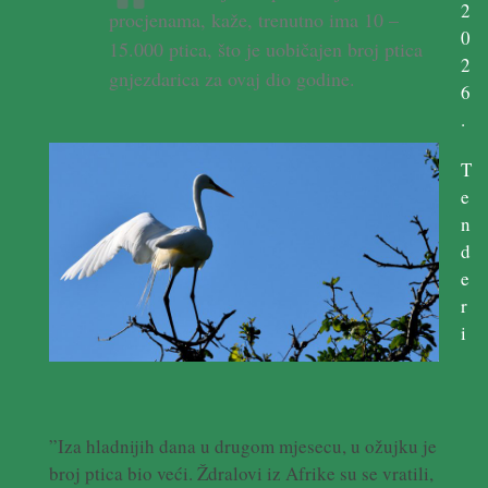
2
procjenama, kaže, trenutno ima 10 –
0
15.000 ptica, što je uobičajen broj ptica
2
gnjezdarica za ovaj dio godine.
6
.
T
e
n
d
e
r
i
”Iza hladnijih dana u drugom mjesecu, u ožujku je
broj ptica bio veći. Ždralovi iz Afrike su se vratili,