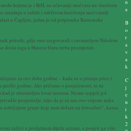
n
 među kojima je i BiH, na očuvanje močvara na vlastitom
a
nu suradnju u zaštiti i održivom korištenju močvarnih
nalazi u Čapljini, jedan je od potpisnika Ramsarske
B
o
r
park prirode, gdje smo razgovarali s ravnateljem Nikolom
a
e dosta toga u Hutovu blatu treba promijeniti.
v
a
k
bičajeno za ovo doba godine – kada su u pitanju ptice i
C
 prošle godine. Ako pričamo o posjećenosti, tu ne
j
kad je obustavljen lovni turizam. Nismo uspjeli još
e
 privukle posjetitelje, tako da je za nas ovo vrijeme neka
n
a uobičajene grupe koje nam dolaze na fotosafari“, kazao
i
k
2
no zaživi u proljetnom dijelu sezone, a posjeti ga više