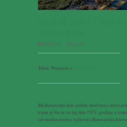
Ljudski faktor i invaziv
Hutovo blato
03/02/2020
Novosti
Tekst: Preuzeto s
Bljesak.info
Međunarodni dan zaštite močvara i močvarnih
tomu je što je na taj dan 1971. godine u i
od međunarodne važnosti (Ramsarska konvenc