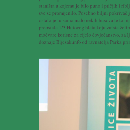
staništa u kojemu je bilo puno i ptičjih i ri
sve se promijenilo. Posebno biljni pokrivač 
ostalo je tu samo malo nekih busova te to nij
preostala 1/3 Hutovog blata koju zaista želi
močvare korisne za cijelo čovječanstvo, za lj
doznaje Bljesak.info od ravnatelja Parka pri