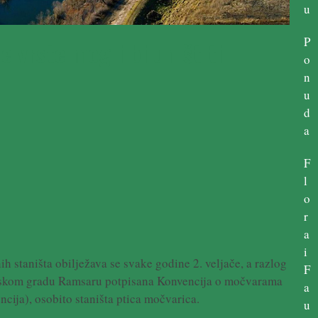
u
P
ne vrste mogli bi uništiti
o
n
u
d
a
F
l
o
r
a
i
 staništa obilježava se svake godine 2. veljače, a razlog
F
ranskom gradu Ramsaru potpisana Konvencija o močvarama
a
ija), osobito staništa ptica močvarica.
u