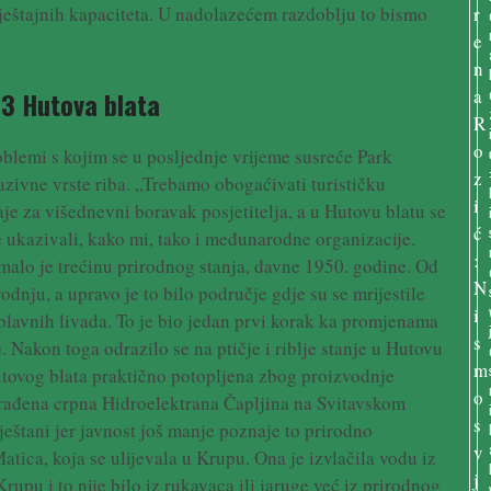
ještajnih kapaciteta. U nadolazećem razdoblju to bismo
/3 Hutova blata
blemi s kojim se u posljednje vrijeme susreće Park
vazivne vrste riba. „Trebamo obogaćivati turističku
je za višednevni boravak posjetitelja, a u Hutovu blatu se
 ukazivali, kako mi, tako i međunarodne organizacije.
malo je trećinu prirodnog stanja, davne 1950. godine. Od
dnju, a upravo je to bilo područje gdje su se mrijestile
poplavnih livada. To je bio jedan prvi korak ka promjenama
. Nakon toga odrazilo se na ptičje i riblje stanje u Hutovu
Hutovog blata praktično potopljena zbog proizvodnje
građena crpna Hidroelektrana Čapljina na Svitavskom
eštani jer javnost još manje poznaje to prirodno
Matica, koja se ulijevala u Krupu. Ona je izvlačila vodu iz
Krupu i to nije bilo iz rukavaca ili jaruge već iz prirodnog