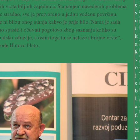
bljih vrsta biljnih zajednica. Stapanjem navedenih problema
je stradao, sve je pretvoreno u jednu vodenu površinu,
e ni blizu onog stanja kakvo je prije bilo. Nama je sada
mo spasiti i očuvati pogotovo zbog saznanja koliko su
udsko zdravlje, a osim toga tu se nalaze i brojne vrste“,
rode Hutovo blato.