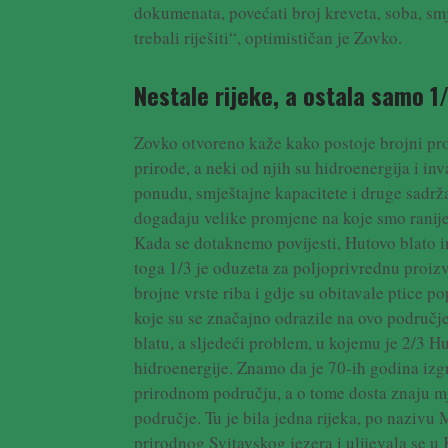
dokumenata, povećati broj kreveta, soba, sm
trebali riješiti“, optimističan je Zovko.
Nestale rijeke, a ostala samo 1
Zovko otvoreno kaže kako postoje brojni pro
prirode, a neki od njih su hidroenergija i in
ponudu, smještajne kapacitete i druge sadrža
događaju velike promjene na koje smo ranije
Kada se dotaknemo povijesti, Hutovo blato i
toga 1/3 je oduzeta za poljoprivrednu proizvo
brojne vrste riba i gdje su obitavale ptice 
koje su se značajno odrazile na ovo područje
blatu, a sljedeći problem, u kojemu je 2/3 
hidroenergije. Znamo da je 70-ih godina iz
prirodnom području, a o tome dosta znaju mj
područje. Tu je bila jedna rijeka, po nazivu 
prirodnog Svitavskog jezera i ulijevala se u 