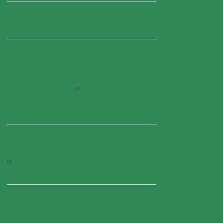
Najnoviji komentari
U Parku prirode Hutovo blato u tijeku
procjena hidropotencijala Deranskog
jezera za ekohidrološku revitalizaciju -
poslovni-global.ba
o
U tijeku procjena
hidropotencijala Deranskog jezera za
ekohidrološku revitalizaciju
Park prirode Hutovo blato obiluje s 14
divljerastućih orhideja • AbrašRadio News
o
14 divljerastućih orhideja prisutno na
području Parka prirode Hutovo blato