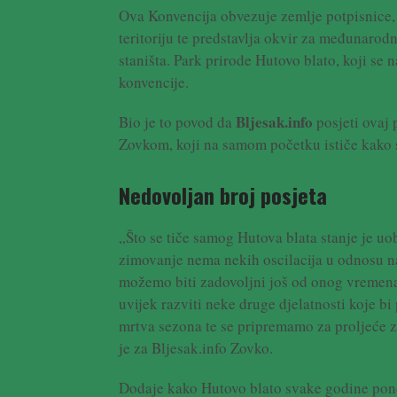
Ova Konvencija obvezuje zemlje potpisnice,
teritoriju te predstavlja okvir za međunarod
staništa. Park prirode Hutovo blato, koji se 
konvencije.
Bljesak.info
Bio je to povod da
posjeti ovaj 
Zovkom, koji na samom početku ističe kako s
Nedovoljan broj posjeta
„Što se tiče samog Hutova blata stanje je uo
zimovanje nema nekih oscilacija u odnosu na
možemo biti zadovoljni još od onog vremena 
uvijek razviti neke druge djelatnosti koje bi
mrtva sezona te se pripremamo za proljeće z
je za Bljesak.info Zovko.
Dodaje kako Hutovo blato svake godine ponov