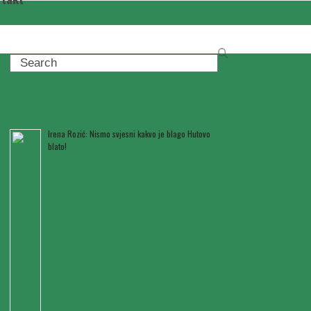
Search
Posljednje novosti
Irena Rozić: Nismo svjesni kakvo je blago Hutovo
blato!