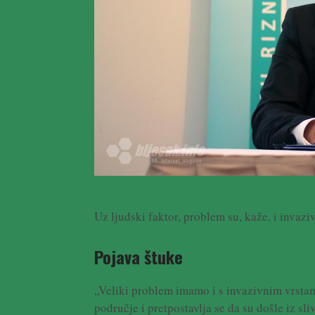
Uz ljudski faktor, problem su, kaže, i invaziv
Pojava štuke
„Veliki problem imamo i s invazivnim vrstama
područje i pretpostavlja se da su došle iz s