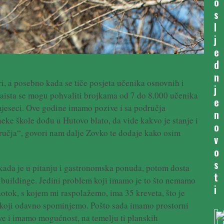
o
s
l
j
e
d
n
ri, a posebno kada se tiče posjeta učenika osnovnih i
j
 Zaista se mogu pohvaliti brojkama od 7 do 8.000 učenika
e
 mjeseci. Ove godine imamo pozive i sa područja
n
eke škole dođu u Hutovo blato, da vide kakvo je stanje i
o
dručja“, govori nam dalje Zovko te dodaje kako osim
v
o
s
 kada je u pitanju i gastronomska ponuda, potom dosta
t
m buildinge. Jedini problem koji imamo je to što nemamo
i
otok, s kojem mi raspolažemo, ima 35 kreveta, što je
m koji odavno spominjemo. Pošto sada imamo prostorni
ove i imamo mogućnost, na temelju ti planskih