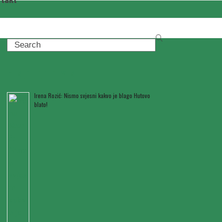
Search
Posljednje novosti
Irena Rozić: Nismo svjesni kakvo je blago Hutovo
blato!