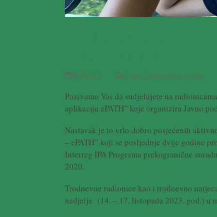
POZIVNICA: Radionice, 
promatranju ptica
09/10/2023
Novosti
,
Priopćenja za javnost
Pozivamo Vas da sudjelujete na radionicama
aplikaciju ePATH” koje organizira Javno pod
Nastavak je to vrlo dobro posjećenih aktivn
– ePATH” koji se posljednje dvije godine pr
Interreg IPA Programa prekogranične surad
2020.
Trodnevne radionice kao i trodnevno natjeca
nedjelje (14. – 17. listopada 2023. god.) u