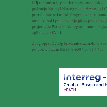
Cilj radionica je popularizacija endemskih i
području Bosne I Hercegovine, Hrvatske I C
prirodi, foto safari itd. Program kampa ponu
terenski rad i prstenovanje ptica, prezentacij
posjetitelje Parka bit će organizirano i natj
aplikaciju ePATH.
Zbog ograničenog broja mjesta, molimo vas
potvrdite putem telefona +387 36 814 716.