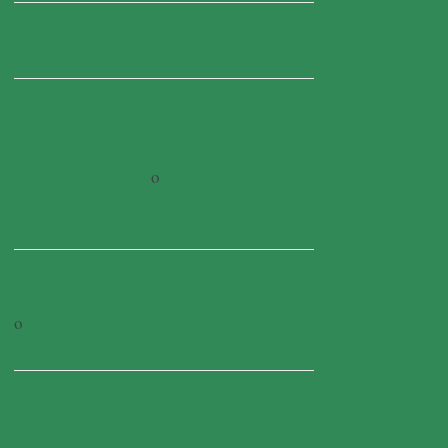
Najnoviji komentari
U Parku prirode Hutovo blato u tijeku
procjena hidropotencijala Deranskog
jezera za ekohidrološku revitalizaciju -
poslovni-global.ba
o
U tijeku procjena
hidropotencijala Deranskog jezera za
ekohidrološku revitalizaciju
Park prirode Hutovo blato obiluje s 14
divljerastućih orhideja • AbrašRadio News
o
14 divljerastućih orhideja prisutno na
području Parka prirode Hutovo blato