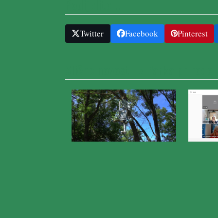
Podijelite ....
Twitter
Facebook
Pinterest
Slične novosti iz Parka prirode