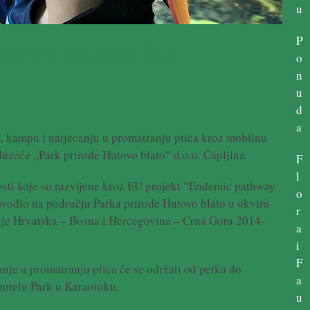
u
P
kamp i natjecanje u
o
n
u
d
a
, kampu i natjecanju u promatranju ptica kroz mobilnu
uzeće „Park prirode Hutovo blato“ d.o.o. Čapljina.
F
l
osti koje su razvijene kroz EU projekt “Endemic pathway
o
ovodio na području Parka prirode Hutovo blato u okviru
r
nje Hrvatska – Bosna i Hercegovina – Crna Gora 2014-
a
i
F
nje u promatranju ptica će se održati od petka do
a
 motelu Park u Karaotoku.
u