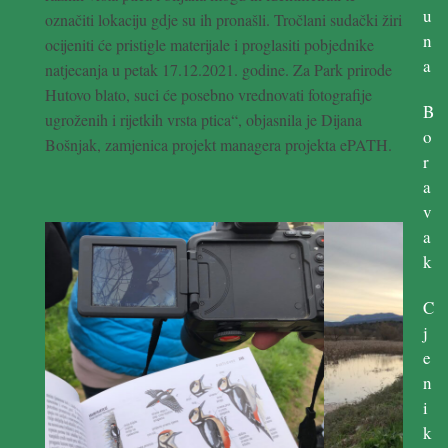
u
označiti lokaciju gdje su ih pronašli. Tročlani sudački žiri
n
ocijeniti će pristigle materijale i proglasiti pobjednike
a
natjecanja u petak 17.12.2021. godine. Za Park prirode
Hutovo blato, suci će posebno vrednovati fotografije
B
ugroženih i rijetkih vrsta ptica“, objasnila je Dijana
o
Bošnjak, zamjenica projekt managera projekta ePATH.
r
a
v
a
k
C
j
e
n
i
k