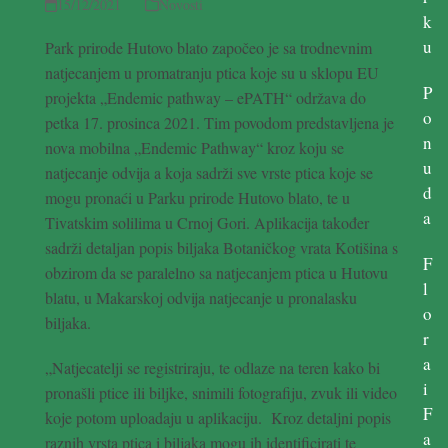
15/12/2021
Novosti
k
u
Park prirode Hutovo blato započeo je sa trodnevnim
natjecanjem u promatranju ptica koje su u sklopu EU
P
projekta „Endemic pathway – ePATH“ održava do
o
petka 17. prosinca 2021. Tim povodom predstavljena je
n
nova mobilna „Endemic Pathway“ kroz koju se
u
natjecanje odvija a koja sadrži sve vrste ptica koje se
d
mogu pronaći u Parku prirode Hutovo blato, te u
a
Tivatskim solilima u Crnoj Gori. Aplikacija također
sadrži detaljan popis biljaka Botaničkog vrata Kotišina s
F
obzirom da se paralelno sa natjecanjem ptica u Hutovu
l
blatu, u Makarskoj odvija natjecanje u pronalasku
o
biljaka.
r
a
„Natjecatelji se registriraju, te odlaze na teren kako bi
i
pronašli ptice ili biljke, snimili fotografiju, zvuk ili video
F
koje potom uploadaju u aplikaciju. Kroz detaljni popis
a
raznih vrsta ptica i biljaka mogu ih identificirati te