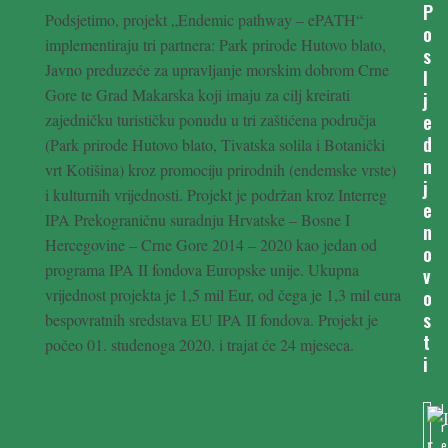
P
Podsjetimo, projekt „Endemic pathway – ePATH“
o
implementiraju tri partnera: Park prirode Hutovo blato,
s
Javno preduzeće za upravljanje morskim dobrom Crne
l
Gore te Grad Makarska koji imaju za cilj kreirati
j
zajedničku turističku ponudu u tri zaštićena područja
e
d
(Park prirode Hutovo blato, Tivatska solila i Botanički
n
vrt Kotišina) kroz promociju prirodnih (endemske vrste)
j
i kulturnih vrijednosti. Projekt je podržan kroz Interreg
e
IPA Prekograničnu suradnju Hrvatske – Bosne I
n
Hercegovine – Crne Gore 2014 – 2020 kao jedan od
o
programa IPA II fondova Europske unije. Ukupna
v
vrijednost projekta je 1,5 mil Eur, od čega je 1,3 mil eura
o
s
bespovratnih sredstava EU IPA II fondova. Projekt je
t
počeo 01. studenoga 2020. i trajat će 24 mjeseca.
i
I
r
e