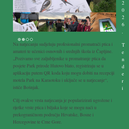
2
0
2
6
.
Na natjecanju sudjeluju profesionalni promatrači ptica i
T
amateri te učenici osnovnih i srednjih škola iz Čapljine.
e
„Pozivamo sve zaljubljenike u promatranje ptica da
n
posjete Park prirode Hutovo blato, registriraju se u
d
aplikaciju putem QR koda koju mogu dobiti na recepciji
e
motela Park na Karaotoku i uključe se u natjecanje“,
r
ističe Bošnjak.
i
Cilj ovakve vrsta natjecanja je popularizirati ugrožene i
rijetke vrste ptica i biljaka koje se mogu naći u
prekograničnom području Hrvatske, Bosne i
Hercegovine te Crne Gore.