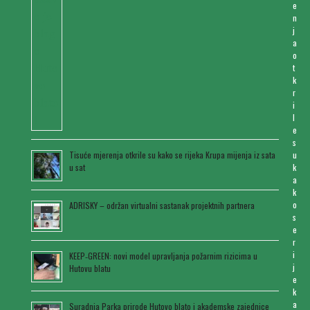
e
n
j
a
o
t
k
r
i
l
e
s
Tisuće mjerenja otkrile su kako se rijeka Krupa mijenja iz sata
u
u sat
k
a
k
o
ADRISKY – održan virtualni sastanak projektnih partnera
s
e
r
i
KEEP‑GREEN: novi model upravljanja požarnim rizicima u
j
Hutovu blatu
e
k
a
Suradnja Parka prirode Hutovo blato i akademske zajednice