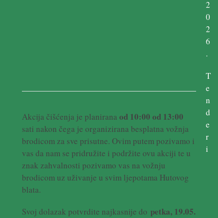
2
0
2
6
.
T
e
n
d
od 10:00 od 13:00
Akcija čišćenja je planirana
e
sati nakon čega je organizirana besplatna vožnja
r
brodicom za sve prisutne. Ovim putem pozivamo i
i
vas da nam se pridružite i podržite ovu akciji te u
znak zahvalnosti pozivamo vas na vožnju
brodicom uz uživanje u svim ljepotama Hutovog
blata.
petka, 19.05.
Svoj dolazak potvrdite najkasnije do