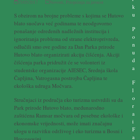
15/05/2017
Novosti
,
Priopćenja za javnost
k
u
S obzirom na brojne probleme s kojima se Hutovo
blato suočava već godinama te neodgovorno
P
ponašanje određenih nadležnih institucija i
o
ignoriranja problema od strane elektroprivreda,
n
odlučili smo ove godine za Dan Parka prirode
u
Hutovo blato organizirati akciju čišćenja. Akciji
d
čišćenja parka pridružit će se volonteri iz
a
studentske organizacije AIESEC, Srednja škola
Čapljina, Vatrogasna postrojba Čapljina te
F
ekološka udruga Močvara.
l
o
Stručnjaci iz područja eko turizma ustvrdili su da
r
Park prirode Hutovo blato, međunarodno
a
zaštićena Ramsar močvara od posebne ekološke i
i
ekonomske vrijednosti, može imati značajnu
F
ulogu u razvitku održivog i eko turizma u Bosni i
a
Hercegovini.