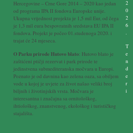
2
Hercegovine – Crne Gore 2014 – 2020 kao jedan
0
od programa IPA II fondova Europske unije.
2
Ukupna vrijednost projekta je 1,5 mil Eur, od čega
6
je 1,3 mil eura bespovratnih sredstava EU IPA II
.
fondova. Projekt je počeo 01.studenoga 2020. i
trajat će 24 mjeseca.
T
e
O Parku prirode Hutovo blato
: Hutovo blato je
n
zaštićeni ptičji rezervat i park prirode te
d
jedinstvena submediteranska močvara u Europi.
e
Poznato je od davnina kao zelena oaza, sa obiljem
r
vode u kojoj je uvjete za život našao veliki broj
i
biljnih i životinjskih vrsta. Močvara je
interesantna i značajna sa ornitološkog,
ihtiološkog, znanstvenog, ekološkog i turističkog
stajališta.