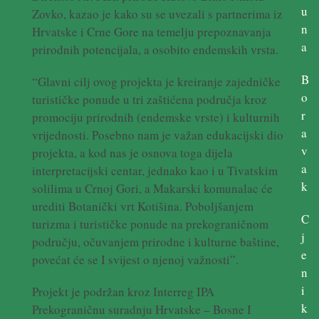
u
Zovko, kazao je kako su se uvezali s partnerima iz
n
Hrvatske i Crne Gore na temelju prepoznavanja
a
prirodnih potencijala, a osobito endemskih vrsta.
B
“Glavni cilj ovog projekta je kreiranje zajedničke
o
turističke ponude u tri zaštićena područja kroz
r
promociju prirodnih (endemske vrste) i kulturnih
a
vrijednosti. Posebno nam je važan edukacijski dio
v
projekta, a kod nas je osnova toga dijela
a
interpretacijski centar, jednako kao i u Tivatskim
k
solilima u Crnoj Gori, a Makarski komunalac će
urediti Botanički vrt Kotišina. Poboljšanjem
C
turizma i turističke ponude na prekograničnom
j
području, očuvanjem prirodne i kulturne baštine,
e
povećat će se I svijest o njenoj važnosti”.
n
i
Projekt je podržan kroz Interreg IPA
k
Prekograničnu suradnju Hrvatske – Bosne I