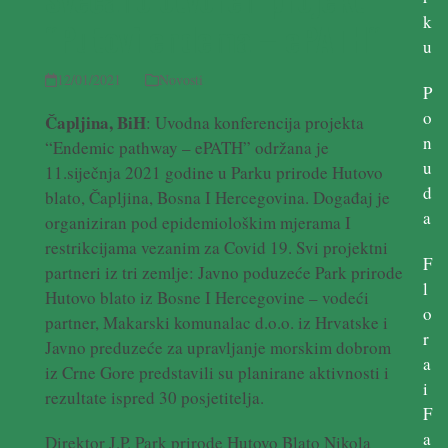
k
“Putovi endema – ePATH“
u
12/01/2021
Novosti
P
o
Čapljina, BiH
: Uvodna konferencija projekta
n
“Endemic pathway – ePATH” održana je
u
11.siječnja 2021 godine u Parku prirode Hutovo
d
blato, Čapljina, Bosna I Hercegovina. Događaj je
a
organiziran pod epidemiološkim mjerama I
restrikcijama vezanim za Covid 19. Svi projektni
F
partneri iz tri zemlje: Javno poduzeće Park prirode
l
Hutovo blato iz Bosne I Hercegovine – vodeći
o
partner, Makarski komunalac d.o.o. iz Hrvatske i
r
Javno preduzeće za upravljanje morskim dobrom
a
iz Crne Gore predstavili su planirane aktivnosti i
i
rezultate ispred 30 posjetitelja.
F
a
Direktor J.P. Park prirode Hutovo Blato Nikola