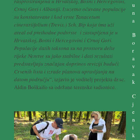
rasprostranjena u Hrvatskoj, Bosni i Hercegovini,
u
Crnoj Gori i Albaniji. Izuzetno očuvane populacije
n
su konstatovane i kod vrste Tanacetum
a
cinerariifolium (Trevis.) Sch. Bip koja ima uži
areal od prethodne podvrste i zastupljena je u
B
Hrvatskoj, Bosni i Hercegovini i Crnoj Gori.
o
Populacije datih taksona su na prostoru delte
r
rijeke Neretve su jako stabilne i dati rezultati
a
predstavljaju značajan doprinos reviziji budući
v
Crvenih lista i izrade planova upravljanja na
a
datom području
“, izjavio je voditelj projekta dr.sc.
k
Aldin Boškailo sa održane terenske radionice.
C
j
e
n
i
k