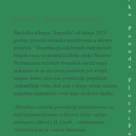
vrsta
k
u
30/08/2024
Novosti
,
Priopćenja za javnost
P
Ekološka udruga ”Anguilla“ od lipnja 2024.
o
godine provodi terenska istraživanja u sklopu
n
projekta “ Distribucija odabranih endemičnih
u
biljnih vrsta na području Delte rijeke Neretve“.
d
Preliminarni rezultati terenskih istraživanja
a
pokazala su da na ovom području još uvijek
imamo dobro očuvane populacije pojedinih
F
endemičnih vrsta, dok pak s druge strane imamo
l
pojedine endemične vrste koje su dosta rijetke.
o
r
„
Posebno očuvane populacije konstatovane su
a
kod taksona Genista sylvestris Scop. subsp.
i
dalmatica (Bartl.) H. Lindb. – dalmatinska
F
žutilovka koja je endem Dinarida,
a