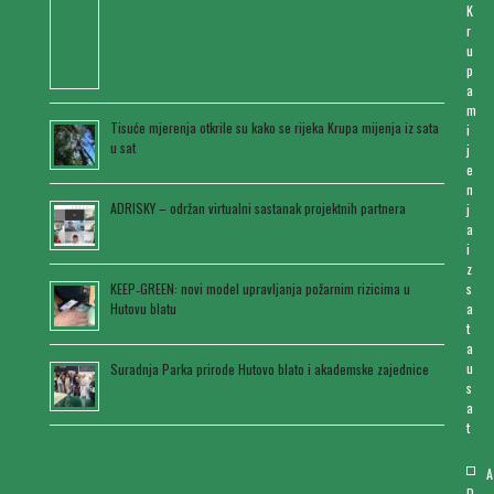
K
r
u
p
a
m
Tisuće mjerenja otkrile su kako se rijeka Krupa mijenja iz sata
i
u sat
j
e
n
ADRISKY – održan virtualni sastanak projektnih partnera
j
a
i
z
s
KEEP‑GREEN: novi model upravljanja požarnim rizicima u
a
Hutovu blatu
t
a
u
Suradnja Parka prirode Hutovo blato i akademske zajednice
s
a
t
Najnoviji komentari
A
D