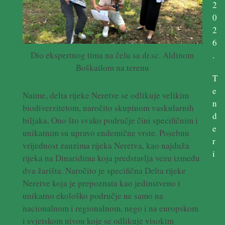
2
0
2
6
.
Dio ekspertnog tima na čelu sa dr.sc. Aldinom
Boškailom na terenu
T
e
Naime, delta rijeke Neretve se odlikuje velikim
n
biodiverzitetom, naročito skupinom vaskularnih
d
biljaka. Ono što svako područje čini specifičnim i
e
unikatnim su upravo endemične vrste. Posebnu
r
vrijednost zauzima rijeka Neretva, kao najduža
i
rijeka na Dinaridima koja predstavlja vezu između
dva žarišta. Naročito je specifična Delta rijeke
Neretve koja je prepoznata kao jedinstveno i
unikatno ekološko područje ne samo na
nacionalnom i regionalnom, nego i na europskom
i svjetskom nivou koje se odlikuje visokim