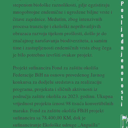
P
stepenom biološke raznolikosti, gdje egzistiraju
o
mnogobrojne endemične i ugrožene biljne vrste i
s
čitave zajednice. Međutim, zbog intenzivnih
l
procesa tranzicije i ekološki neprihvatljivih
j
obrazaca razvoja tijekom prošlosti, došlo je do
e
značajnog narušavanja biodiverziteta, a samim
d
n
time i zastupljenosti endemičnih vrsta zbog čega
j
je bilo potrebno izvršiti ovakav projekt.
e
n
Projekt sufinancira Fond za zaštitu okoliša
o
Federacije BiH na osnovu provedenog Javnog
v
konkursa za dodjelu sredstava za realizaciju
o
programa, projekata i sličnih aktivnosti iz
s
područja zaštite okoliša za 2023. godinu. Ukupna
t
vrijednost projekta iznosi 98 tisuća konvertibilnih
i
maraka. Fond za zaštitu okoliša FBiH projekt
I
sufinancira sa 78.400,00 KM, dok je
r
sufinanciranje Ekološke udruge „Anguilla“
e