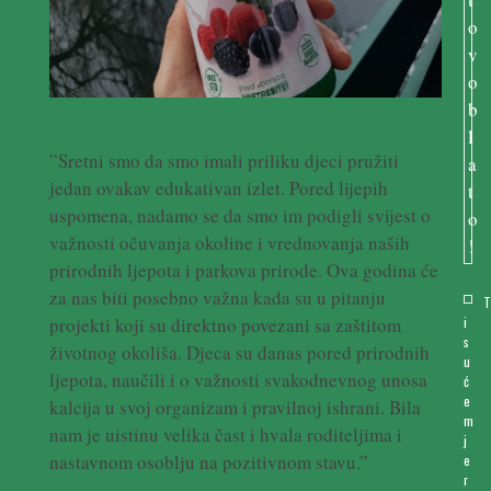
”Sretni smo da smo imali priliku djeci pružiti
jedan ovakav edukativan izlet. Pored lijepih
uspomena, nadamo se da smo im podigli svijest o
važnosti očuvanja okoline i vrednovanja naših
prirodnih ljepota i parkova prirode. Ova godina će
za nas biti posebno važna kada su u pitanju
projekti koji su direktno povezani sa zaštitom
i
s
životnog okoliša. Djeca su danas pored prirodnih
u
ljepota, naučili i o važnosti svakodnevnog unosa
ć
e
kalcija u svoj organizam i pravilnoj ishrani. Bila
m
nam je uistinu velika čast i hvala roditeljima i
j
nastavnom osoblju na pozitivnom stavu.”
e
r