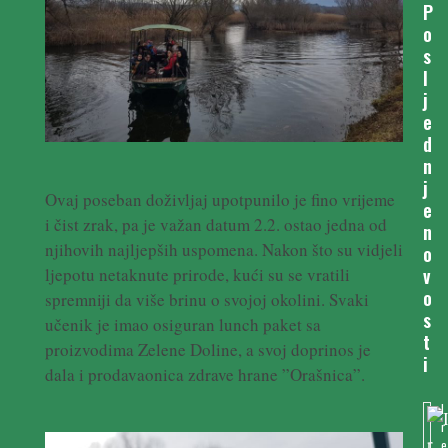
P
o
s
l
j
e
d
n
j
Ovaj poseban doživljaj upotpunilo je fino vrijeme
e
i čist zrak, pa je važan datum 2.2. ostao jedna od
n
njihovih najljepših uspomena. Nakon što su vidjeli
o
v
ljepotu netaknute prirode, kući su se vratili
o
spremniji da više brinu o svojoj okolini. Svaki
s
učenik je imao osiguran lunch paket sa
t
proizvodima Zelene Doline, a svoj doprinos je
i
dala i prodavaonica zdrave hrane ”Orašnica”.
I
r
e