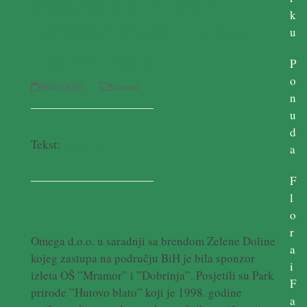
Svjetski dan močvara
k
posjetom Parku prirode
u
”Hutovo blato”
P
o
06/02/2020
Novosti
n
u
d
Tekst:
extra.ba
a
F
l
o
r
Omega d.o.o. u saradnji sa brendom Zelene Doline
a
kojeg zastupa na području BiH je bila sponzor
i
izleta OŠ ”Mramor” i ”Dobrinja”. Posjetili su Park
F
prirode ”Hutovo blato” koji je 1998. godine
a