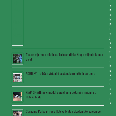
t
a
n
a
k
p
r
o
j
e
k
t
Tisuće mjerenja otkrile su kako se rijeka Krupa mijenja iz sata
n
u sat
i
h
p
ADRISKY – održan virtualni sastanak projektnih partnera
a
r
t
n
KEEP‑GREEN: novi model upravljanja požarnim rizicima u
e
Hutovu blatu
r
a
Suradnja Parka prirode Hutovo blato i akademske zajednice