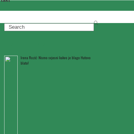
Search
Posljednje novosti
Irena Rozić: Nismo svjesni kakvo je blago Hutovo
blato!