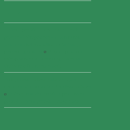
Najnoviji komentari
U Parku prirode Hutovo blato u tijeku
procjena hidropotencijala Deranskog
jezera za ekohidrološku revitalizaciju -
poslovni-global.ba
o
U tijeku procjena
hidropotencijala Deranskog jezera za
ekohidrološku revitalizaciju
Park prirode Hutovo blato obiluje s 14
divljerastućih orhideja • AbrašRadio News
o
14 divljerastućih orhideja prisutno na
području Parka prirode Hutovo blato