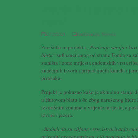
Nestaju li endemske vr
blata?
23/12/2024
Konferencije
,
Novosti
Završetkom projekta
„Praćenje stanja i kar
blatu”
sufinanciranog od strane Fonda za zašti
staništa i zone mrijesta endemskih vrsta rib
značajnih izvora i pripadajućih kanala i jar
pritisaka.
Projekt je pokazao kako je aktualno stanje d
u Hutovom blatu loše zbog narušenog hidro
izvorišnim zonama u vrijeme mrijesta, a posl
izvore i jezera.
„Budući da su ciljane vrste istraživanja end
prirodni proces mrijesta, cilj praćenja je b