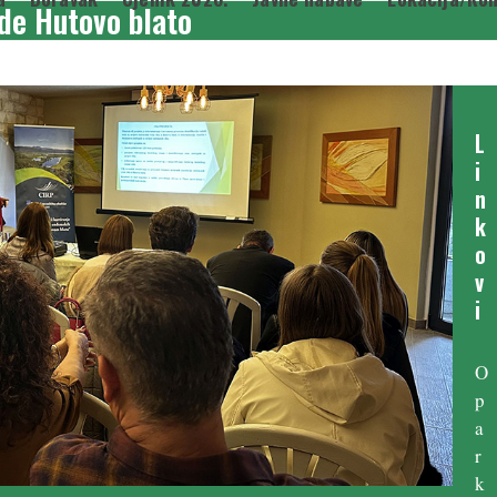
ode Hutovo blato
L
i
n
k
o
v
i
O
p
a
r
k