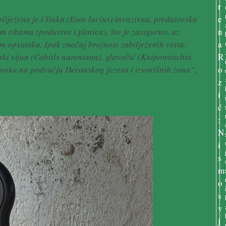
lježena je i štuka (Esox lucius) invazivna, predatorska
m ribama (podustva i plotica), što je zasigurno, uz
om opstanku. Ipak značaj brojnost zabilježenih vrsta:
ski vijun (Cobitls narentana), glavočić (Knipowitschia
otoka na području Deranskog jezera i izvorišnih zona“,