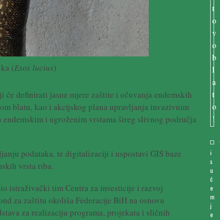
uka (
Esox lucius
)
ji će definirati jasne mjere zaštite i očuvanja endemskih
ovom blatu, kao i akcijskog plana upravljanja invazivnim
ju endemskim i ugroženim vrstama šireg slivnog područja
anju podataka, te digitalizaciji i uspostavi GIS baze
i
s
skih vrsta riba.
u
ć
o istraživački tim Centra za investicije i razvoj
e
m
Fond za zaštitu okoliša Federacije BiH na osnovu
j
tava za realizaciju programa, projekata i sličnih
e