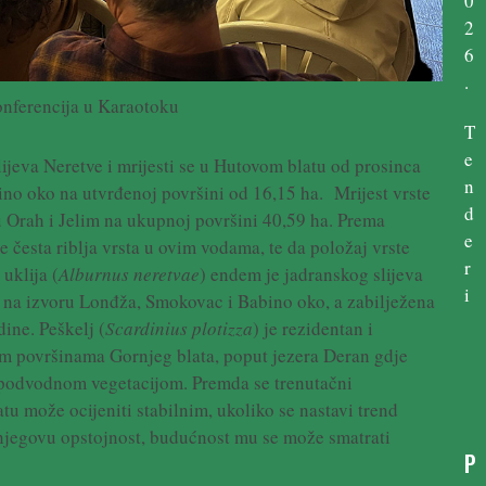
0
2
6
.
onferencija u Karaotoku
T
e
lijeva Neretve i mrijesti se u Hutovom blatu od prosinca
n
no oko na utvrđenoj površini od 16,15 ha. Mrijest vrste
d
ru Orah i Jelim na ukupnoj površini 40,59 ha. Prema
e
e česta riblja vrsta u ovim vodama, te da položaj vrste
r
uklija (
Alburnus neretvae
) endem je jadranskog slijeva
i
u na izvoru Lonđža, Smokovac i Babino oko, a zabilježena
dine. Peškelj (
Scardinius plotizza
) je rezidentan i
m površinama Gornjeg blata, poput jezera Deran gdje
a podvodnom vegetacijom. Premda se trenutačni
tu može ocijeniti stabilnim, ukoliko se nastavi trend
 njegovu opstojnost, budućnost mu se može smatrati
P