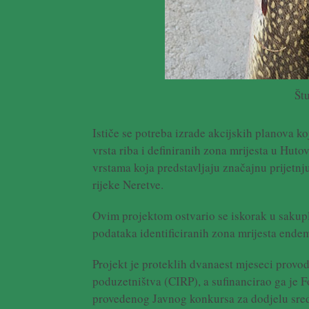
Št
Ističe se potreba izrade akcijskih planova ko
vrsta riba i definiranih zona mrijesta u Hut
vrstama koja predstavljaju značajnu prijetn
rijeke Neretve.
Ovim projektom ostvario se iskorak u sakuplj
podataka identificiranih zona mrijesta endem
Projekt je proteklih dvanaest mjeseci provodi
poduzetništva (CIRP), a sufinancirao ga je 
provedenog Javnog konkursa za dodjelu sreds