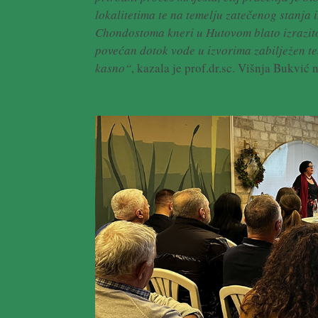
lokalitetima te na temelju zatečenog stanja 
Chondostoma kneri u Hutovom blato izrazito 
povećan dotok vode u izvorima zabilježen tek
kasno“
, kazala je prof.dr.sc. Višnja Bukvić 