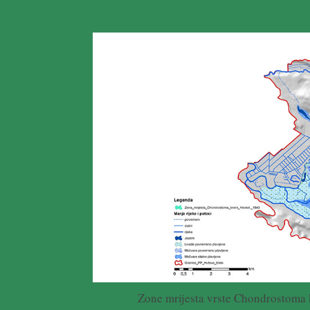
Zone mrijesta vrste Chondrostoma 