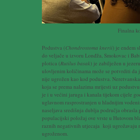
Finalna k
Podustva (
Chondrostoma knerii
) je endem s
do veljače u izvoru Lonđža, Smokovac i Babi
plotica (
Rutilus basak
) je zabilježen u jeze
ulovljenim količinama može se potvrditi da j
nije ugrožen kao kod podustva. Neretvanska 
koja se prema nalazima mrijesti uz podustv
je i u većini jaruga i kanala tijekom cijele go
uglavnom rasprostranjen u hladnijim vodeni
naseljava središnja dublja područja obrasl
populacijski položaj ove vrste u Hutovom bla
raznih negativnih utjecaja koji ugrožavaju
ugroženom.