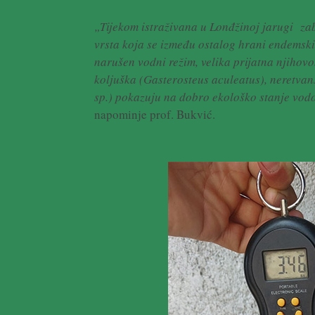
„Tijekom istraživana u Lonđžinoj jarugi zabi
vrsta koja se između ostalog hrani endemski
narušen vodni režim, velika prijatna njihov
koljuška (Gasterosteus aculeatus), neretvan
sp.) pokazuju na dobro ekološko stanje vod
napominje prof. Bukvić.