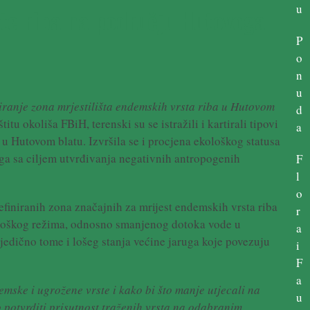
u
ste riba na području Hutovoga
P
o
n
u
tiranje zona mrjestilišta endemskih vrsta riba u Hutovom
d
tu okoliša FBiH, terenski su se istražili i kartirali tipovi
a
a u Hutovom blatu. Izvršila se i procjena ekološkog statusa
uga sa ciljem utvrđivanja negativnih antropogenih
F
l
o
efiniranih zona značajnih za mrijest endemskih vrsta riba
r
loškog režima, odnosno smanjenog dotoka vode u
a
jedično tome i lošeg stanja većine jaruga koje povezuju
i
F
a
emske i ugrožene vrste i kako bi što manje utjecali na
u
io potvrditi prisutnost traženih vrsta na odabranim