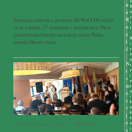
a
projekta „MoWaCLIM“
o
z
Tematska radionica projekta MoWaCLIM održat
i
će se u petak, 17. listopada s početkom u 10h u
ć
:
prostorijama Interpretacijskog centra Parka
prirode Hutovo blato.
i
s
Pročitaj više ...
o
s
v
j
e
s
n
i
k
a
k
v
o
Novosti
,
Priopćenja za javnost
26/07/2025
j