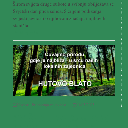
n
Širom svijeta druge subote u svibnju obilježava se
a
Svjetski dan ptica selica. S ciljem podizanja
k
svijesti javnosti o njihovom značaju i njihovih
p
r
staništa.
o
Pročitaj više ...
j
e
k
t
n
i
h
p
a
r
t
n
e
r
Novosti
,
Priopćenja za javnost
01/05/2025
a
GODIŠNJA ULAZNICA ZA PARK