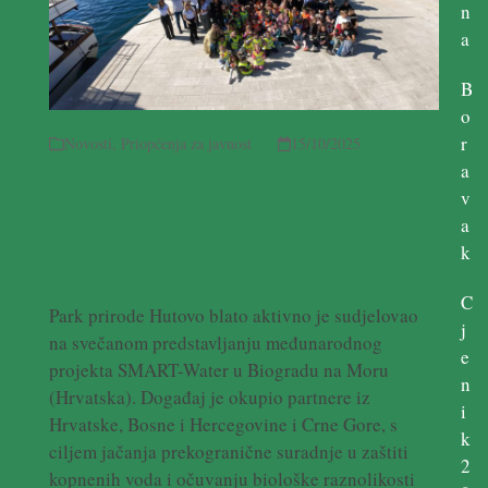
n
a
B
o
r
Novosti
,
Priopćenja za javnost
15/10/2025
a
Biograd domaćin inovacija –
v
Hutovo blato u fokusu zaštite
a
k
voda
C
Park prirode Hutovo blato aktivno je sudjelovao
j
na svečanom predstavljanju međunarodnog
e
projekta SMART-Water u Biogradu na Moru
n
(Hrvatska). Događaj je okupio partnere iz
i
Hrvatske, Bosne i Hercegovine i Crne Gore, s
k
ciljem jačanja prekogranične suradnje u zaštiti
2
kopnenih voda i očuvanju biološke raznolikosti