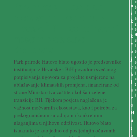
e
Park prirode Hutovo blato
b
l
predstavljen uzvanicima iz
a
g
Hrvatske i BiH kao jedinstveni
o
močvarni ekosustava
u
t
Mediterana
o
v
Park prirode Hutovo blato ugostio je predstavnike
o
b
institucija iz Hrvatske i BiH povodom svečanog
l
potpisivanja ugovora za projekte usmjerene na
a
ublažavanje klimatskih promjena, financirane od
t
o
strane Ministarstva zaštite okoliša i zelene
!
tranzicije RH. Tijekom posjeta naglašena je
važnost močvarnih ekosustava, kao i potreba za
prekograničnom suradnjom i konkretnim
ulaganjima u njihovu održivost. Hutovo blato
istaknuto je kao jedno od posljednjih očuvanih