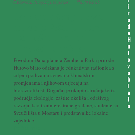
Novosti
,
Priopćenja za javnost
23/04/2025
i
r
Dan planeta Zemlje u znaku
o
edukacije: Zašto je Hutovo
d
e
blato važno u vremenu
H
klimatskih promjena?
u
t
o
Povodom Dana planeta Zemlje, u Parku prirode
v
Hutovo blato održana je edukativna radionica s
o
ciljem podizanja svijesti o klimatskim
b
promjenama i njihovom utjecaju na
l
bioraznolikost. Događaj je okupio stručnjake iz
a
područja ekologije, zaštite okoliša i održivog
t
o
razvoja, kao i zainteresirane građane, studente sa
Sveučilišta u Mostaru i predstavnike lokalne
zajednice.
Pročitaj više ...