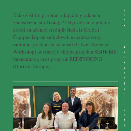
bioraznolikosti
j
a
Kako zaštititi prirodu i uključiti građane u
o
t
znanstvena istraživanja? Odgovor na to pitanje
k
dobili su učenici srednjih škola iz Gruda i
r
i
Čapljine koji su sudjelovali na edukativnoj
l
radionici građanske znanosti (Citizen Science
e
Workshop) održanoj u sklopu projekta SE4HuBlE,
s
u
financiranog kroz program REINFORCING
k
(Horizon Europe).
a
k
Pročitaj više ...
o
s
e
r
i
j
previous
next
e
k
slide
slide
a
K
r