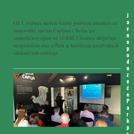
PRIRODE HUTOVO BLATO ZA
VAŠ DOPRINOS PRIRODI
J
a
Od 1. svibnja možete kupiti godišnju ulaznicu za
v
stanovnike općina Čapljina i Stolac po
n
simboličnoj cijeni od 10 KM. Ulaznica uključuje
o
neograničen ulaz u Park te korištenje predviđenih
p
edukativnih sadržaja.
o
Pročitaj više ...
d
u
z
e
ć
e
P
a
r
k
p
r