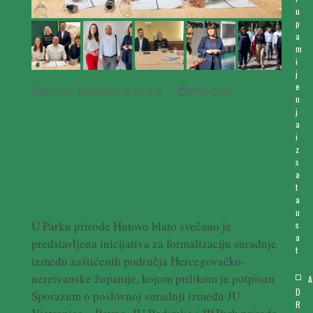
u
p
a
m
i
j
e
Novosti
,
Priopćenja za javnost
10/05/2025
n
j
Potpisivanje ugovora o suradnji
a
i
zaštićenih područja
z
s
Hercegovačko-neretvanske
a
t
županije
a
u
U Parku prirode Hutovo blato svečano je
s
a
predstavljena inicijativa za formalizaciju suradnje
t
između zaštićenih područja Hercegovačko-
neretvanske županije, kojom prilikom je potpisan
A
D
Sporazum o poslovnoj suradnji između JU
R