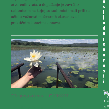
o
otvorenih vrata, a događanje je završilo
s
radionicom na kojoj su sudionici imali priliku
l
učiti o važnosti močvarnih ekosustava i
j
e
praktičnim koracima obnove.
d
Pročitaj više ...
n
j
e
n
o
v
o
s
t
i
I
Priopćenja za javnost
13/10/2025
r
e
Tematska radionica u okviru
n