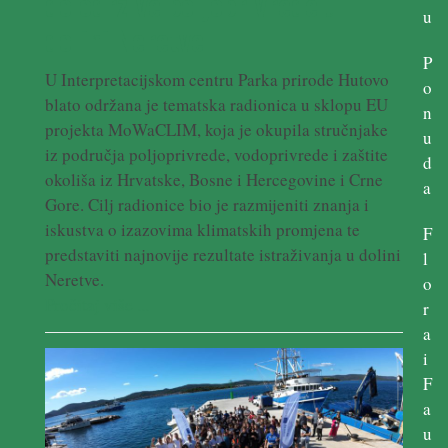
do održive poljoprivrede u
u
dolini Neretve
P
U Interpretacijskom centru Parka prirode Hutovo
o
blato održana je tematska radionica u sklopu EU
n
projekta MoWaCLIM, koja je okupila stručnjake
u
iz područja poljoprivrede, vodoprivrede i zaštite
d
okoliša iz Hrvatske, Bosne i Hercegovine i Crne
a
Gore. Cilj radionice bio je razmijeniti znanja i
iskustva o izazovima klimatskih promjena te
F
predstaviti najnovije rezultate istraživanja u dolini
l
Neretve.
o
Pročitaj više ...
r
a
i
F
a
u