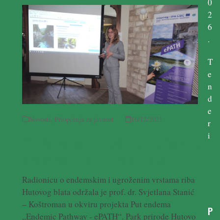
0
2
6
.
T
e
n
d
e
Novosti
,
Priopćenja za javnost
16/12/2021
r
i
Održana radionica o endemskim
vrstama riba Hutova blata
Radionicu o endemskim i ugroženim vrstama riba
Hutovog blata održala je prof. dr. Svjetlana Stanić
– Koštroman u okviru projekta Put endema
P
„Endemic Pathway - ePATH“. Park prirode Hutovo