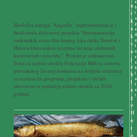
e
b
Završna radionica projekta
l
a
g
Ekološka udruga ''Anguilla“ implementirala je i
o
finalizirala aktivnosti projekta “Inventarizacija
endemskih vrsta riba donjeg toka rijeke Neretve i
u
t
Hutova blata nakon recentne invazije alohtonih
o
karnivornih vrsta riba“. Projekt je sufinancirao
v
o
Fond za zaštitu okoliša Federacije BiH na osnovu
b
provedenog Javnog konkursa za dodjelu sredstava
l
za realizaciju programa, projekata i sličnih
a
t
aktivnosti iz područja zaštite okoliša za 2020.
o
godinu.
!
Pročitaj više ...