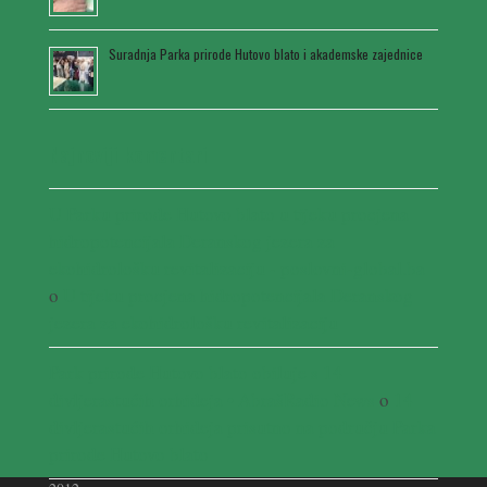
Suradnja Parka prirode Hutovo blato i akademske zajednice
Najnoviji komentari
U Parku prirode Hutovo blato u tijeku procjena
hidropotencijala Deranskog jezera za
ekohidrološku revitalizaciju - poslovni-global.ba
o
U tijeku procjena hidropotencijala Deranskog
jezera za ekohidrološku revitalizaciju
Park prirode Hutovo blato obiluje s 14
divljerastućih orhideja • AbrašRadio News
o
14
divljerastućih orhideja prisutno na području Parka
prirode Hutovo blato