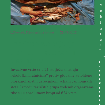
Novosti
,
Priopćenja za javnost
04/10/2021
Invazivne vrste prijetnja
endemskim i autohtonim
vrstama riba
i
s
Invazivne vrste se u 21 stoljeću smatraju
u
„ekološkim ratnicima“ protiv globalne autohtone
ć
e
bioraznolikosti i uzročnikom velikih ekonomskih
m
šteta. Između različitih grupa vodenih organizama
j
e
ribe su u apsolutnom broju od 624 vrste ...
r
Pročitaj više ...
e
n