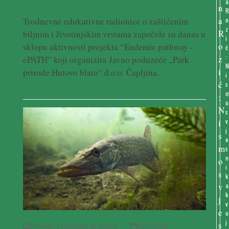
u Parku prirode Hutovo blato
a
Trodnevne edukativne radionice o zaštićenim
o
z
biljnim i životinjskim vrstama započele su danas u
i
sklopu aktivnosti projekta “Endemic pathway -
ć
:
ePATH” koji organizira Javno poduzeće „Park
prirode Hutovo blato“ d.o.o. Čapljina.
i
Pročitaj više ...
s
o
s
v
j
e
s
n
i
k
a
k
v
o
j
Novosti
,
Priopćenja za javnost
02/11/2021