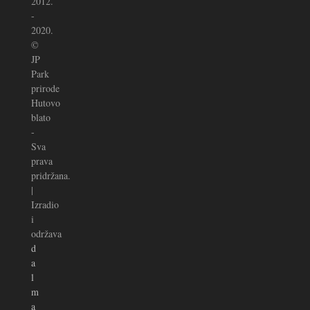
2012.
-
2020.
©
JP
Park
prirode
Hutovo
blato
-
Sva
prava
pridržana.
|
Izradio
i
održava
d
a
l
m
a