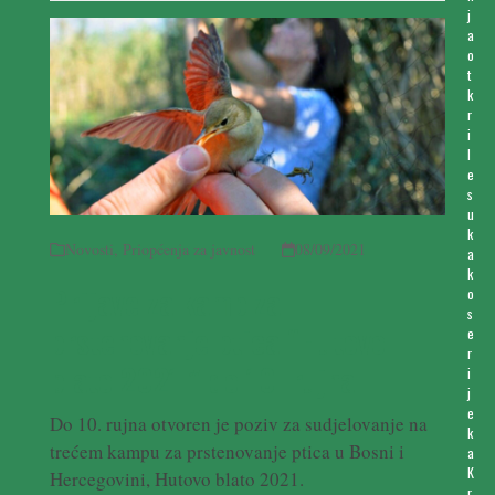
j
a
o
t
k
r
i
l
e
s
u
k
Novosti
,
Priopćenja za javnost
08/09/2021
a
k
Prijave za kamp za
o
s
prstenovanje ptica “Hutovo
e
r
blato 2021.” do 10. rujna
i
j
e
Do 10. rujna otvoren je poziv za sudjelovanje na
k
trećem kampu za prstenovanje ptica u Bosni i
a
K
Hercegovini, Hutovo blato 2021.
r