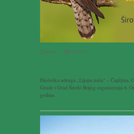
Novosti
17/04/2017
6. Ornitološki festival
Ekološka udruga „Lijepa naša“ – Čapljina, O
Grude i Grad Široki Brijeg organiziraju 6. Or
godine.
Pročitaj više ...