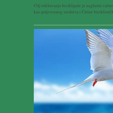
Cilj održavanja biciklijade je naglasiti važn
kao prijevoznog sredstva i Ćirine biciklistič
Pročitaj više ...