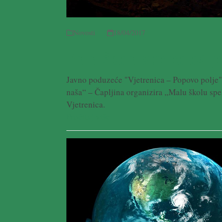
Novosti
18/04/2017
Mala škola speleologije
Javno poduzeće "Vjetrenica – Popovo polje"
naša“ – Čapljina organizira „Malu školu spel
Vjetrenica.
Pročitaj više ...