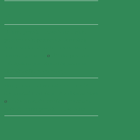
Najnoviji komentari
U Parku prirode Hutovo blato u tijeku
procjena hidropotencijala Deranskog
jezera za ekohidrološku revitalizaciju -
poslovni-global.ba
o
U tijeku procjena
hidropotencijala Deranskog jezera za
ekohidrološku revitalizaciju
Park prirode Hutovo blato obiluje s 14
divljerastućih orhideja • AbrašRadio News
o
14 divljerastućih orhideja prisutno na
području Parka prirode Hutovo blato