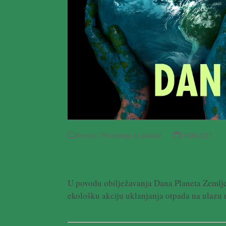
Novosti
,
Priopćenja za javnost
18/04/2017
Ekološka akcija: Dan p
U povodu obilježavanja Dana Planeta Zemlje
ekološku akciju uklanjanja otpada na ulazu u
Pročitaj više ...