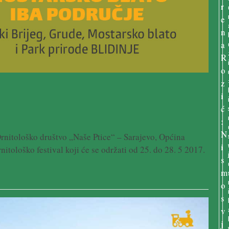
rnitološko društvo „Naše Ptice“ – Sarajevo, Općina
nitološko festival koji će se održati od 25. do 28. 5 2017.