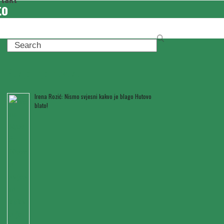
to
Search
Posljednje novosti
Irena Rozić: Nismo svjesni kakvo je blago Hutovo
blato!