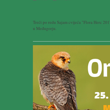
Sajam cvijeća Flora He
Treći po redu Sajam cvijeća "Flora Herc 2017
u Međugorju.
Pročitaj više ...