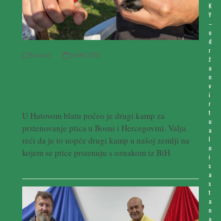
K
Y
–
o
d
r
Novosti
26/09/2020
ž
a
Prstenovanje ptica u Hutovom
n
v
blatu
i
r
t
U Hutovom blatu počeo je drugi kamp za
u
prstenovanje ptica u Bosni i Hercegovini. Valja
a
reći da je to uopće drugi kamp u našoj zemlji na
l
n
kojem se ptice prstenuju s oznakom iz BiH
i
Pročitaj više ...
s
a
s
t
a
n
a