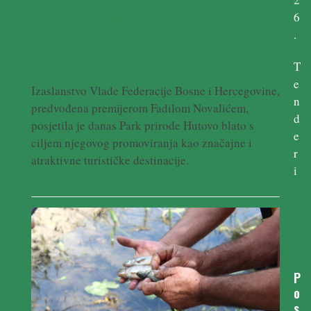
Novalić i ministri iz Vlade FBiH
6
poslije sjednice posjetili
.
Hutovo Blato
T
e
Izaslanstvo Vlade Federacije Bosne i Hercegovine,
n
predvođena premijerom Fadilom Novalićem,
d
posjetila je danas Park prirode Hutovo blato s
e
ciljem njegovog promoviranja kao značajne i
r
atraktivne turističke destinacije.
i
Pročitaj više ...
P
o
s