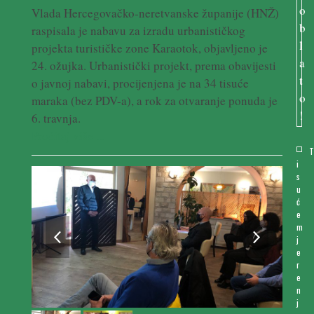
Vlada Hercegovačko-neretvanske županije (HNŽ)
raspisala je nabavu za izradu urbanističkog
projekta turističke zone Karaotok, objavljeno je
24. ožujka. Urbanistički projekt, prema obavijesti
o javnoj nabavi, procijenjena je na 34 tisuće
maraka (bez PDV-a), a rok za otvaranje ponuda je
6. travnja.
Pročitaj više ...
i
s
u
ć
e
previous
next
m
j
slide
slide
e
r
e
n
j