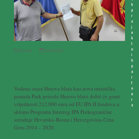
k
p
r
o
j
e
k
t
n
Novosti
25/09/2020
i
h
Vodena staza Hutova blata kao
p
a
nova turistička ponuda
r
t
Vodena staza Hutova blata kao nova turistička
n
e
ponuda Park prirode Hutovo blato dobit će grant
r
vrijednosti 212.000 eura od EU IPA II fondova u
a
sklopu Programa Interreg IPA Prekogranične
suradnje Hrvatska-Bosna i Hercegovina-Crna
Gora 2014 – 2020.
Pročitaj više ...