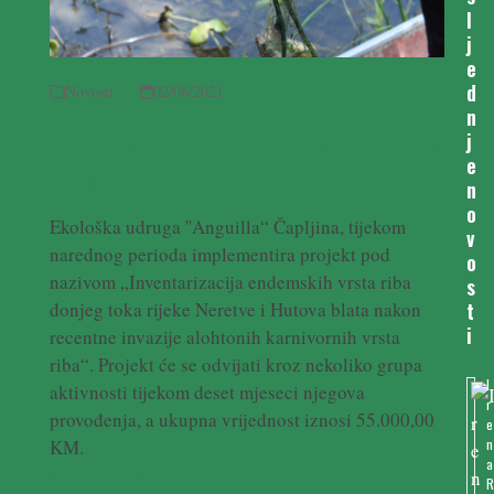
l
j
e
d
Novosti
02/06/2021
n
Inventarizacija endemskih vrsta
j
e
riba
n
o
Ekološka udruga ''Anguilla“ Čapljina, tijekom
v
narednog perioda implementira projekt pod
o
nazivom „Inventarizacija endemskih vrsta riba
s
t
donjeg toka rijeke Neretve i Hutova blata nakon
i
recentne invazije alohtonih karnivornih vrsta
riba“. Projekt će se odvijati kroz nekoliko grupa
I
aktivnosti tijekom deset mjeseci njegova
r
provođenja, a ukupna vrijednost iznosi 55.000,00
e
n
KM.
a
Pročitaj više ...