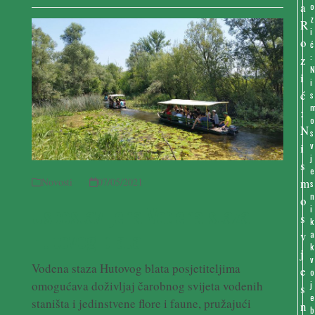
o
z
i
ć
:
i
s
o
s
v
j
e
Novosti
07/05/2021
s
n
Uspostavljena Vodena staza
i
k
Hutovog blata
a
k
v
Vodena staza Hutovog blata posjetiteljima
o
omogućava doživljaj čarobnog svijeta vodenih
j
e
staništa i jedinstvene flore i faune, pružajući
b