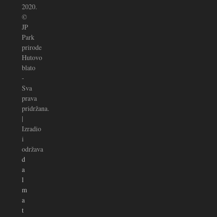
2020.
©
JP
Park
prirode
Hutovo
blato
-
Sva
prava
pridržana.
|
Izradio
i
održava
d
a
l
m
a
t