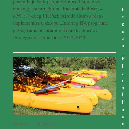
posjetila je Park prirode Hutovo blato te se
upoznala sa projektom „Endemic Pathway –
P
ePATH“ kojeg J.P. Park prirode Hutovo blato
o
implementira u sklopu „Interreg IPA programa
n
prekogranične suradnje Hrvatska-Bosna i
u
Hercegovina-Crna Gora 2014-2020“.
d
Pročitaj više ...
a
F
l
o
r
a
i
F
a
u
n
Novosti
12/06/2021